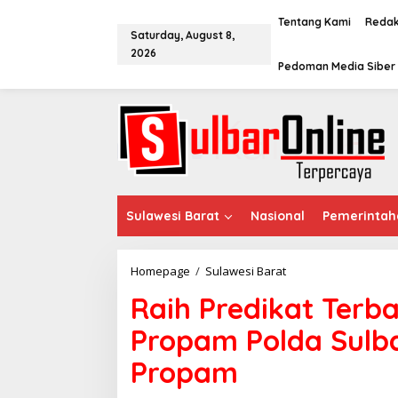
S
k
Tentang Kami
Redak
Saturday, August 8,
i
2026
p
Pedoman Media Siber
t
o
c
o
n
t
e
n
t
Sulawesi Barat
Nasional
Pemerintah
Homepage
/
Sulawesi Barat
R
a
Raih Predikat Terba
i
h
Propam Polda Sulb
P
r
Propam
e
d