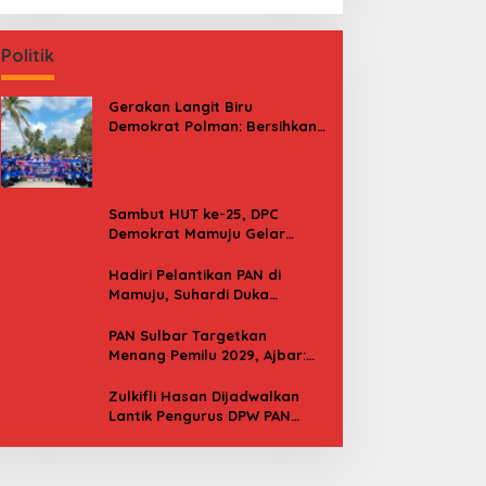
Politik
Gerakan Langit Biru
Demokrat Polman: Bersihkan
Pantai, Cek Kesehatan dan
Donor Darah
Sambut HUT ke-25, DPC
Demokrat Mamuju Gelar
Baksos Gerakan Langit Biru
Indonesia Asri
Hadiri Pelantikan PAN di
Mamuju, Suhardi Duka
Kenang 2 Kali Diusung Jadi
Bupati
PAN Sulbar Targetkan
Menang Pemilu 2029, Ajbar:
Bagi Kami, Februari 2029 Itu
Besok
Zulkifli Hasan Dijadwalkan
Lantik Pengurus DPW PAN
Sulbar, Usung Agenda “Satu
Tekad Bantu Rakyat”