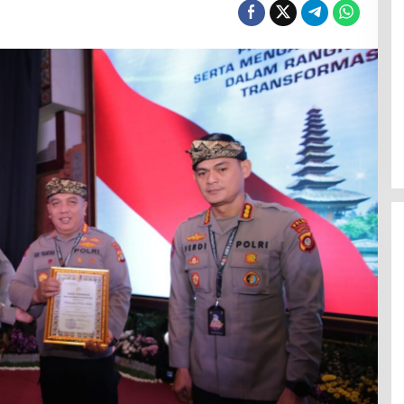
Polresta Mamuju Terapkan
Restorative Justice Kasus
Intimidasi Juru Parkir Jalan Emmy
Saelan