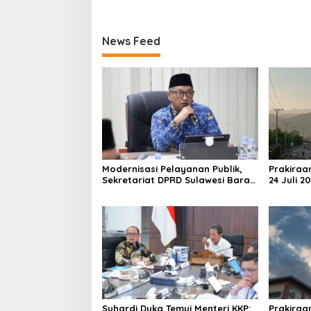
News Feed
Modernisasi Pelayanan Publik,
Prakiraa
Sekretariat DPRD Sulawesi Barat
24 Juli 2
Resmi Luncurkan Aplikasi SIPAKDE
Derajat,
Suhardi Duka Temui Menteri KKP:
Prakiraa