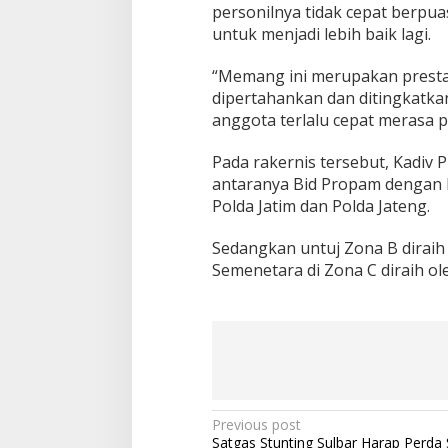
g
personilnya tidak cepat berpua
h
untuk menjadi lebih baik lagi.
a
r
“Memang ini merupakan prest
g
a
dipertahankan dan ditingkatka
a
anggota terlalu cepat merasa p
n
D
Pada rakernis tersebut, Kadi
i
antaranya Bid Propam dengan ki
v
P
Polda Jatim dan Polda Jateng.
r
o
Sedangkan untuj Zona B diraih 
p
Semenetara di Zona C diraih ol
a
m
P
Previous post
Satgas Stunting Sulbar Harap Perda 