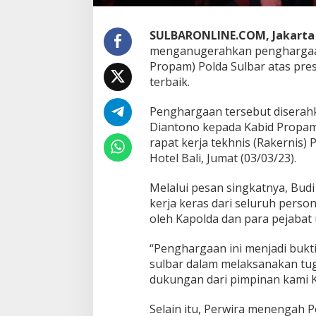
P
r
o
SULBARONLINE.COM, Jakarta
p
menganugerahkan penghargaan
a
Propam) Polda Sulbar atas pres
m
P
terbaik.
o
l
Penghargaan tersebut diserahka
d
Diantono kepada Kabid Propam
a
rapat kerja tekhnis (Rakernis)
S
u
Hotel Bali, Jumat (03/03/23).
l
b
Melalui pesan singkatnya, Bud
a
kerja keras dari seluruh perso
r
oleh Kapolda dan para pejabat 
S
a
b
“Penghargaan ini menjadi bukti
e
sulbar dalam melaksanakan tuga
t
dukungan dari pimpinan kami K
P
e
n
Selain itu, Perwira menengah P