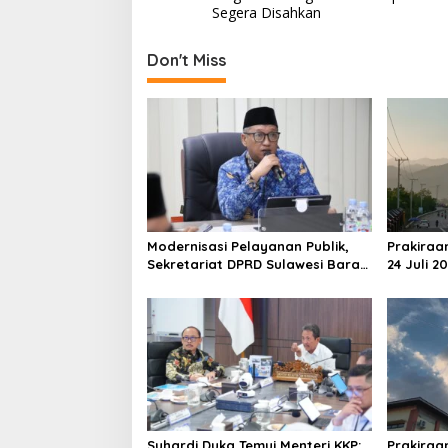
o
Segera Disahkan
s
t
Don't Miss
n
a
v
i
g
a
Modernisasi Pelayanan Publik,
Prakiraa
t
Sekretariat DPRD Sulawesi Barat
24 Juli 2
i
Resmi Luncurkan Aplikasi SIPAKDE
Derajat,
o
n
Suhardi Duka Temui Menteri KKP:
Prakiraa