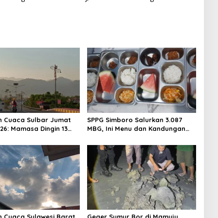
n Cuaca Sulbar Jumat
SPPG Simboro Salurkan 3.087
026: Mamasa Dingin 13
MBG, Ini Menu dan Kandungan
 Daerah Pesisir Cerah
Gizinya
n Cuaca Sulawesi Barat
Geger Sumur Bor di Mamuju