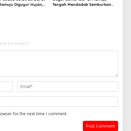
 Mamuju Diguyur Hujan,
Tengah Mendadak Semburkan
erapkan Suhu Terpanas
Lumpur dan Suara Gemuruh,
Warga Panik
ields are marked
*
rowser for the next time I comment.