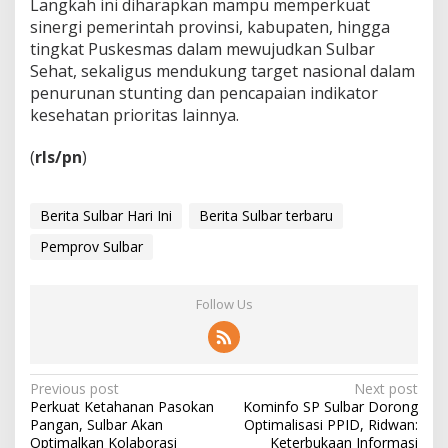
Langkah ini diharapkan mampu memperkuat
sinergi pemerintah provinsi, kabupaten, hingga
tingkat Puskesmas dalam mewujudkan Sulbar
Sehat, sekaligus mendukung target nasional dalam
penurunan stunting dan pencapaian indikator
kesehatan prioritas lainnya.
(
rls/pn
)
Berita Sulbar Hari Ini
Berita Sulbar terbaru
Pemprov Sulbar
Follow Us
P
Previous post
Next post
Perkuat Ketahanan Pasokan
Kominfo SP Sulbar Dorong
o
Pangan, Sulbar Akan
Optimalisasi PPID, Ridwan:
Optimalkan Kolaborasi
Keterbukaan Informasi