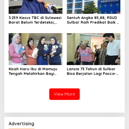
3.259 Kasus TBC di Sulawesi
Sentuh Angka 85,88, RSUD
Barat Belum Terdeteksi,
Sulbar Raih Predikat Baik di
Dinkes: Ancaman Penularan
Era Panca Daya Suhardi
Nyata
Duka
Kisah Haru Ibu di Mamuju
Lansia 73 Tahun di Sulbar
Tengah Melahirkan Bayi
Bisa Berjalan Lagi Pasca-
Kembar 4 Melalui Operasi
Operasi Sendi Panggul
Caesar di RSUD Sulbar
tanpa Dirujuk ke Luar
Daerah
View More
Advertising