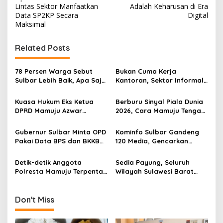
s
Lintas Sektor Manfaatkan
Adalah Keharusan di Era
t
Data SP2KP Secara
Digital
Maksimal
n
a
Related Posts
v
i
78 Persen Warga Sebut
Bukan Cuma Kerja
g
Sulbar Lebih Baik, Apa Saja
Kantoran, Sektor Informal
yang Berubah di Era
Jadi Penyelamat Pasar
a
Suhardi Duka?
Kerja Sulawesi Barat
Kuasa Hukum Eks Ketua
Berburu Sinyal Piala Dunia
t
DPRD Mamuju Azwar
2026, Cara Mamuju Tengah
Anshari Bakal Ajukan
Kikis Wilayah Blankspot
i
Penangguhan Penahanan
Lewat TVRI
Gubernur Sulbar Minta OPD
Kominfo Sulbar Gandeng
o
Pakai Data BPS dan BKKBN
120 Media, Gencarkan
n
untuk Percepatan
Edukasi Stunting Berbasis
Penurunan Stunting
Data
Detik-detik Anggota
Sedia Payung, Seluruh
Polresta Mamuju Terpental
Wilayah Sulawesi Barat
Dipukul Massa Saat
Diprediksi Hujan Ringan
Amankan Demo Mahasiswa
Hari Ini, Mamasa Paling
Dingin
Don't Miss