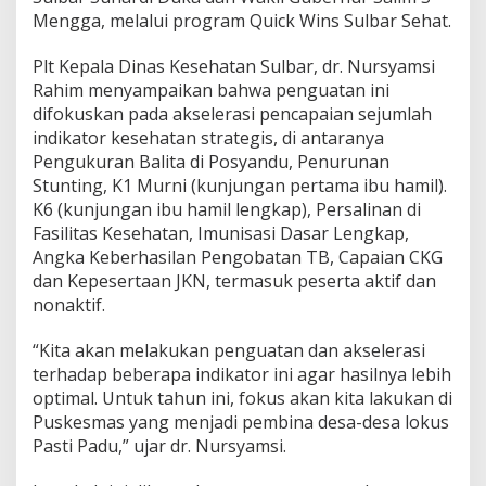
a
Mengga, melalui program Quick Wins Sulbar Sehat.
n
P
Plt Kepala Dinas Kesehatan Sulbar, dr. Nursyamsi
r
Rahim menyampaikan bahwa penguatan ini
o
difokuskan pada akselerasi pencapaian sejumlah
g
r
indikator kesehatan strategis, di antaranya
a
Pengukuran Balita di Posyandu, Penurunan
m
Stunting, K1 Murni (kunjungan pertama ibu hamil).
d
K6 (kunjungan ibu hamil lengkap), Persalinan di
i
M
Fasilitas Kesehatan, Imunisasi Dasar Lengkap,
a
Angka Keberhasilan Pengobatan TB, Capaian CKG
m
dan Kepesertaan JKN, termasuk peserta aktif dan
u
nonaktif.
j
u
“Kita akan melakukan penguatan dan akselerasi
terhadap beberapa indikator ini agar hasilnya lebih
optimal. Untuk tahun ini, fokus akan kita lakukan di
Puskesmas yang menjadi pembina desa-desa lokus
Pasti Padu,” ujar dr. Nursyamsi.