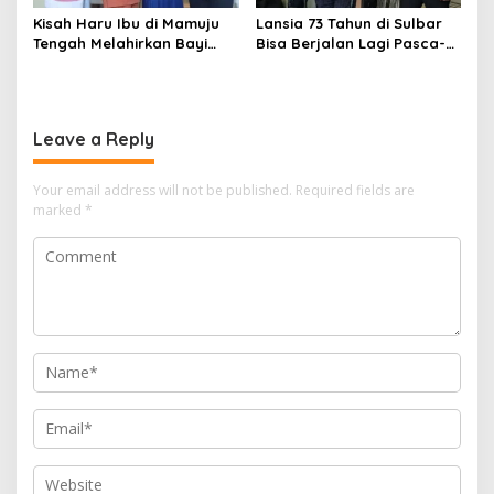
Kisah Haru Ibu di Mamuju
Lansia 73 Tahun di Sulbar
Tengah Melahirkan Bayi
Bisa Berjalan Lagi Pasca-
Kembar 4 Melalui Operasi
Operasi Sendi Panggul
Caesar di RSUD Sulbar
tanpa Dirujuk ke Luar
Daerah
Leave a Reply
Your email address will not be published.
Required fields are
marked
*