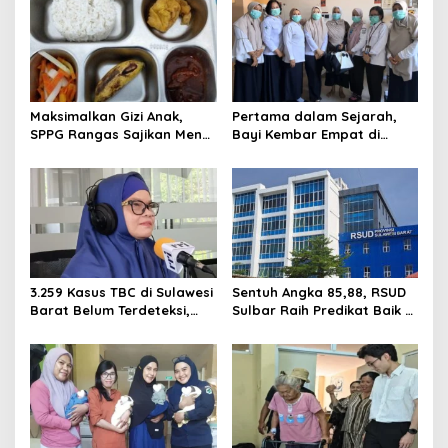
Maksimalkan Gizi Anak,
Pertama dalam Sejarah,
SPPG Rangas Sajikan Menu
Bayi Kembar Empat di
Daging Sapi untuk 2.798
RSUD Sulbar Diperbolehkan
Penerima
Pulang dalam Kondisi
Sehat
3.259 Kasus TBC di Sulawesi
Sentuh Angka 85,88, RSUD
Barat Belum Terdeteksi,
Sulbar Raih Predikat Baik di
Dinkes: Ancaman Penularan
Era Panca Daya Suhardi
Nyata
Duka