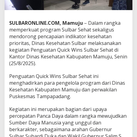
i
n
k
e
SULBARONLINE.COM, Mamuju
– Dalam rangka
s
memperkuat program Sulbar Sehat sekaligus
S
mendorong pencapaian indikator kesehatan
u
l
prioritas, Dinas Kesehatan Sulbar melaksanakan
b
kegiatan Penguatan Quick Wins Sulbar Sehat di
a
Kantor Dinas Kesehatan Kabupaten Mamuju, Senin
r
(25/8/2025).
L
a
k
Penguatan Quick Wins Sulbar Sehat ini
u
menghadirkan para pengelola program dari Dinas
k
Kesehatan Kabupaten Mamuju dan perwakilan
a
Puskesmas Tampapadang.
n
P
e
Kegiatan ini merupakan bagian dari upaya
n
percepatan Panca Daya dalam rangka mewujudkan
g
Sumber Daya Manusia yang unggul dan
u
berkarakter, sebagaimana arahan Gubernur
a
Sulbar Suhardi Duka dan Wakil Gubernur Salim S
t