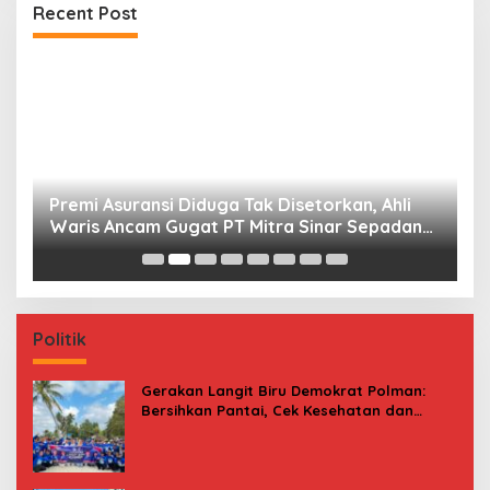
Recent Post
Premi Asuransi Diduga Tak Disetorkan, Ahli
S
Waris Ancam Gugat PT Mitra Sinar Sepadan
Gr
Finance ke PN Mamuju
Politik
Gerakan Langit Biru Demokrat Polman:
Bersihkan Pantai, Cek Kesehatan dan
Donor Darah