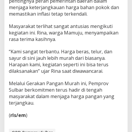
pentingnya peran pemerintah daerah dalam
n
menjaga keterjangkauan harga bahan pokok dan
t
memastikan inflasi tetap terkendali.
u
s
Masyarakat terlihat sangat antusias mengikuti
i
a
kegiatan ini. Rina, warga Mamuju, menyampaikan
s
rasa terima kasihnya.
,
H
“Kami sangat terbantu. Harga beras, telur, dan
a
sayur di sini jauh lebih murah dari biasanya.
r
g
Harapan kami, kegiatan seperti ini bisa terus
a
dilaksanakan” ujar Rina saat diwawancarai.
L
e
Melalui Gerakan Pangan Murah ini, Pemprov
b
Sulbar berkomitmen terus hadir di tengah
i
h
masyarakat dalam menjaga harga pangan yang
M
terjangkau.
u
r
(
rls/em
)
a
h