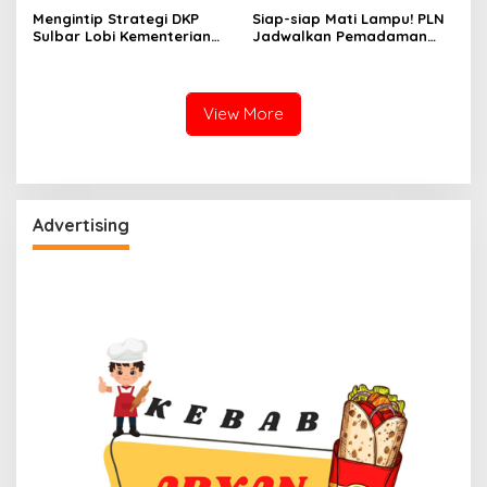
Mengintip Strategi DKP
Siap-siap Mati Lampu! PLN
Sulbar Lobi Kementerian
Jadwalkan Pemadaman
dan Australia untuk Pacu
Listrik Masif di Mamuju
Sektor Kelautan
Tengah Mulai Besok
View More
Advertising