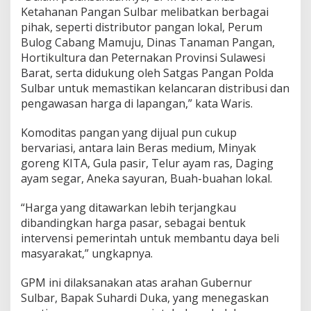
a
Ketahanan Pangan Sulbar melibatkan berbagai
l
pihak, seperti distributor pangan lokal, Perum
i
Bulog Cabang Mamuju, Dinas Tanaman Pangan,
k
Hortikultura dan Peternakan Provinsi Sulawesi
a
Barat, serta didukung oleh Satgas Pangan Polda
n
I
Sulbar untuk memastikan kelancaran distribusi dan
n
pengawasan harga di lapangan,” kata Waris.
f
l
Komoditas pangan yang dijual pun cukup
a
bervariasi, antara lain Beras medium, Minyak
s
i
goreng KITA, Gula pasir, Telur ayam ras, Daging
:
ayam segar, Aneka sayuran, Buah-buahan lokal.
M
a
“Harga yang ditawarkan lebih terjangkau
s
dibandingkan harga pasar, sebagai bentuk
y
a
intervensi pemerintah untuk membantu daya beli
r
masyarakat,” ungkapnya.
a
k
GPM ini dilaksanakan atas arahan Gubernur
a
Sulbar, Bapak Suhardi Duka, yang menegaskan
t
A