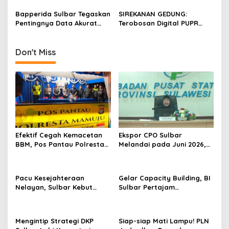
i
Siapkan Aplikasi “Juara”
Sulbar Bahas Strategi
Pemulihan Pascabencana
Bapperida Sulbar Tegaskan
SIREKANAN GEDUNG:
o
Secara Menyeluruh
Pentingnya Data Akurat
Terobosan Digital PUPR
n
dalam Pemenuhan SPM
Sulbar yang Sejalan
dengan Regulasi Nasional
Bangunan Gedung
Don't Miss
Efektif Cegah Kemacetan
Ekspor CPO Sulbar
BBM, Pos Pantau Polresta
Melandai pada Juni 2026,
Mamuju Amankan Jalur
Pengiriman ke Filipina
SPBU Kali Mamuju
Justru Melonjak 149 Persen
Pacu Kesejahteraan
Gelar Capacity Building, BI
Nelayan, Sulbar Kebut
Sulbar Pertajam
Program Kampung Nelayan
Kemampuan Jurnalis Lokal
Merah Putih dan Bantuan
Kapal
Mengintip Strategi DKP
Siap-siap Mati Lampu! PLN