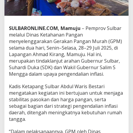
r
a
k
a
n
SULBARONLINE.COM, Mamuju
– Pemprov Sulbar
P
melalui Dinas Ketahanan Pangan
a
menyelenggarakan Gerakan Pangan Murah (GPM)
n
g
selama dua hari, Senin–Selasa, 28–29 Juli 2025, di
a
Lapangan Ahmad Kirang, Mamuju. Hal ini,
n
merupakan tindaklanjut arahan Gubernur Sulbar,
M
Suhardi Duka (SDK) dan Wakil Gubernur Salim S
u
r
Mengga dalam upaya pengendalian inflasi.
a
h
Kadis Ketapang Sulbar Abdul Waris Bestari
u
mengatakan kegiatan ini bertujuan untuk menjaga
n
stabilitas pasokan dan harga pangan, serta
t
u
sebagai bagian dari strategi pengendalian inflasi
k
daerah, ditengah meningkatnya kebutuhan rumah
K
tangga.
e
n
“Dalam pelaksanaannya, GPM oleh Dinas
d