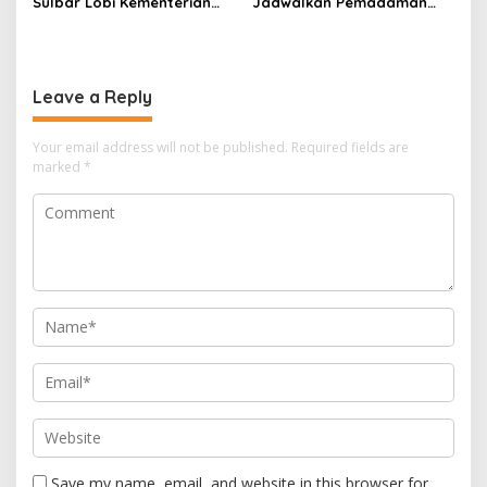
Sulbar Lobi Kementerian
Jadwalkan Pemadaman
dan Australia untuk Pacu
Listrik Masif di Mamuju
Sektor Kelautan
Tengah Mulai Besok
Leave a Reply
Your email address will not be published.
Required fields are
marked
*
Save my name, email, and website in this browser for