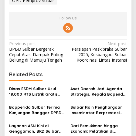
OPD Pemprov Sulbar
Follow Us
P
Previous post
Next post
BPBD Sulbar Bergerak
Persiapan Paskibraka Sulbar
o
Cepat Atasi Dampak Puting
2025, Kesbangpol Sulbar
s
Beliung di Mamuju Tengah
Koordinasi Lintas Instansi
t
Related Posts
n
a
Dinas ESDM Sulbar Usul
Aset Daerah Jadi Agenda
v
18.000 RTS Listrik Gratis
Strategis, Kepala Bapenda
dan Perluasan Jaringan
Sulbar Perkuat Sinergi
i
Listrik Desa Tahun 2027
dengan Sekprov
Bapperida Sulbar Terima
Sulbar Raih Penghargaan
g
Kunjungan Banggar DPRD
Inseminator Berprestasi
Pasangkayu Bahas
Wilayah Introduksi Tingkat
a
Penyesuaian Anggaran
Nasional 2025
Layanan ASN Kini di
Dari Pemukiman hingga
t
2026
Genggaman, BKD Sulbar
Ekonomi: Pelatihan di