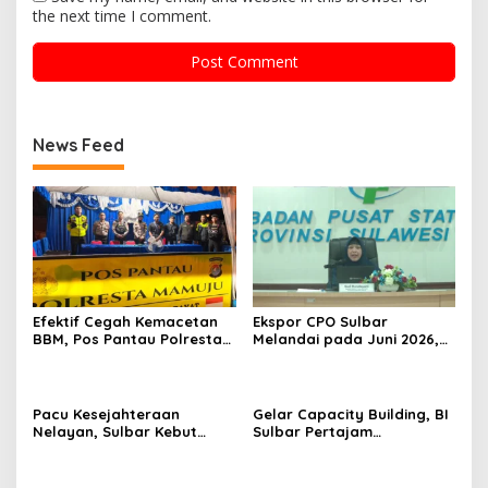
the next time I comment.
News Feed
Efektif Cegah Kemacetan
Ekspor CPO Sulbar
BBM, Pos Pantau Polresta
Melandai pada Juni 2026,
Mamuju Amankan Jalur
Pengiriman ke Filipina
SPBU Kali Mamuju
Justru Melonjak 149 Persen
Pacu Kesejahteraan
Gelar Capacity Building, BI
Nelayan, Sulbar Kebut
Sulbar Pertajam
Program Kampung Nelayan
Kemampuan Jurnalis Lokal
Merah Putih dan Bantuan
Kapal