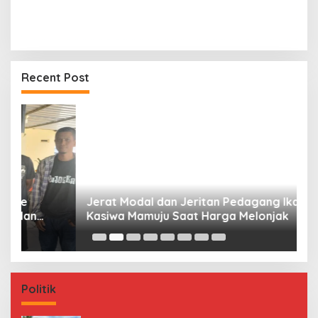
Recent Post
Jerat Modal dan Jeritan Pedagang Ikan TPI
P
Kasiwa Mamuju Saat Harga Melonjak
W
F
Politik