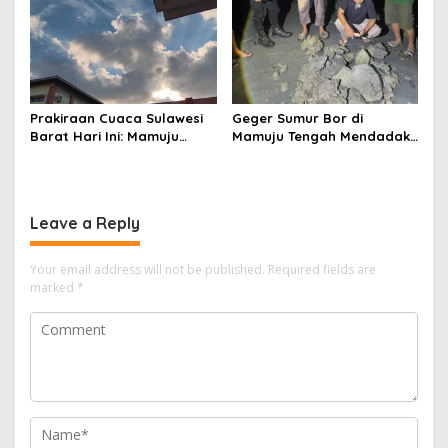
Prakiraan Cuaca Sulawesi
Geger Sumur Bor di
Barat Hari Ini: Mamuju
Mamuju Tengah Mendadak
Diguyur Hujan, Polman
Semburkan Lumpur dan
Terapkan Suhu Terpanas
Suara Gemuruh, Warga
Panik
Leave a Reply
Your email address will not be published.
Required fields are
marked
*