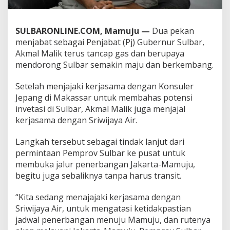
m
a
d
SULBARONLINE.COM, Mamuju —
Dua pekan
e
menjabat sebagai Penjabat (Pj) Gubernur Sulbar,
n
Akmal Malik terus tancap gas dan berupaya
g
a
mendorong Sulbar semakin maju dan berkembang.
n
S
Setelah menjajaki kerjasama dengan Konsuler
r
Jepang di Makassar untuk membahas potensi
i
invetasi di Sulbar, Akmal Malik juga menjajal
w
i
kerjasama dengan Sriwijaya Air.
j
a
Langkah tersebut sebagai tindak lanjut dari
y
permintaan Pemprov Sulbar ke pusat untuk
a
membuka jalur penerbangan Jakarta-Mamuju,
A
i
begitu juga sebaliknya tanpa harus transit.
r
“Kita sedang menajajaki kerjasama dengan
Sriwijaya Air, untuk mengatasi ketidakpastian
jadwal penerbangan menuju Mamuju, dan rutenya