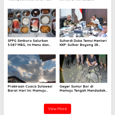
Sulawesi Barat Resmi
Mamasa Dingin 13 Derajat,
Luncurkan Aplikasi SIPAKDE
Daerah Pesisir Cerah
SPPG Simboro Salurkan
Suhardi Duka Temui Menteri
3.087 MBG, Ini Menu dan
KKP: Sulbar Boyong 28
Kandungan Gizinya
Desa Nelayan Hingga
Kapal 30 GT
Prakiraan Cuaca Sulawesi
Geger Sumur Bor di
Barat Hari Ini: Mamuju
Mamuju Tengah Mendadak
Diguyur Hujan, Polman
Semburkan Lumpur dan
Terapkan Suhu Terpanas
Suara Gemuruh, Warga
Panik
View More