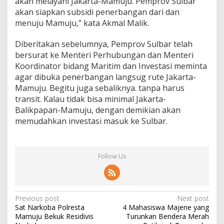
akan melayani Jakarta-Mamuju. Pemprov Sulbar
akan siapkan subsidi penerbangan dari dan
menuju Mamuju,” kata Akmal Malik.
Diberitakan sebelumnya, Pemprov Sulbar telah
bersurat ke Menteri Perhubungan dan Menteri
Koordinator bidang Maritim dan Investasi meminta
agar dibuka penerbangan langsug rute Jakarta-
Mamuju. Begitu juga sebaliknya. tanpa harus
transit. Kalau tidak bisa minimal Jakarta-
Balikpapan-Mamuju, dengan demikian akan
memudahkan investasi masuk ke Sulbar.
Follow Us
P
Previous post
Next post
Sat Narkoba Polresta
4 Mahasiswa Majene yang
o
Mamuju Bekuk Residivis
Turunkan Bendera Merah