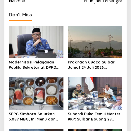
s
Narkoba
Putih jadi Tersangka
t
Don't Miss
n
a
v
i
g
a
Modernisasi Pelayanan
Prakiraan Cuaca Sulbar
t
Publik, Sekretariat DPRD
Jumat 24 Juli 2026:
Sulawesi Barat Resmi
Mamasa Dingin 13 Derajat,
i
Luncurkan Aplikasi SIPAKDE
Daerah Pesisir Cerah
o
n
SPPG Simboro Salurkan
Suhardi Duka Temui Menteri
3.087 MBG, Ini Menu dan
KKP: Sulbar Boyong 28
Kandungan Gizinya
Desa Nelayan Hingga
Kapal 30 GT