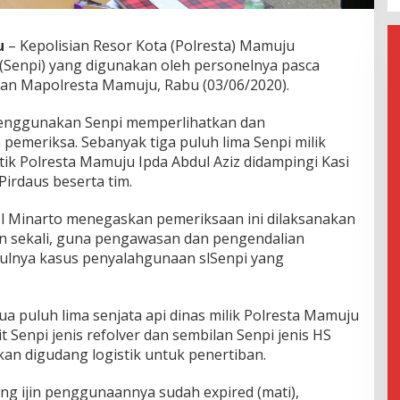
u
– Kepolisian Resor Kota (Polresta) Mamuju
 (Senpi) yang digunakan oleh personelnya pasca
man Mapolresta Mamuju, Rabu (03/06/2020).
menggunakan Senpi memperlihatkan dan
pemeriksa. Sebanyak tiga puluh lima Senpi milik
stik Polresta Mamuju Ipda Abdul Aziz didampingi Kasi
irdaus beserta tim.
 Minarto menegaskan pemeriksaan ini dilaksanakan
lan sekali, guna pengawasan dan pengendalian
culnya kasus penyalahgunaan slSenpi yang
a puluh lima senjata api dinas milik Polresta Mamuju
it Senpi jenis refolver dan sembilan Senpi jenis HS
an digudang logistik untuk penertiban.
ang ijin penggunaannya sudah expired (mati),