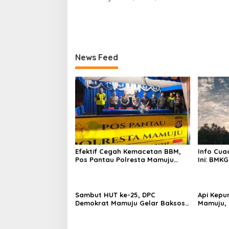
News Feed
Efektif Cegah Kemacetan BBM,
Info Cua
Pos Pantau Polresta Mamuju
Ini: BMKG
Amankan Jalur SPBU Kali Mamuju
Wilayah
Sambut HUT ke-25, DPC
Api Kepu
Demokrat Mamuju Gelar Baksos
Mamuju, 
Gerakan Langit Biru Indonesia
Cannon J
Asri