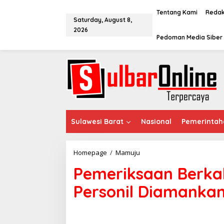
S
k
Tentang Kami
Redak
Saturday, August 8,
i
2026
p
Pedoman Media Siber
t
o
c
o
n
t
e
n
t
Sulawesi Barat
Nasional
Pemerintah
Homepage
/
Mamuju
P
e
Pemeriksaan Berkal
m
e
Personil Diamanka
r
i
k
s