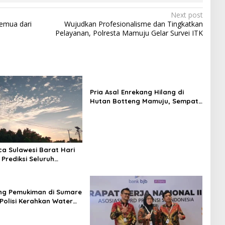
Next post
Semua dari
Wujudkan Profesionalisme dan Tingkatkan
Pelayanan, Polresta Mamuju Gelar Survei ITK
Pria Asal Enrekang Hilang di
Hutan Botteng Mamuju, Sempat
Kirim SMS Kelaparan ke Istri
ca Sulawesi Barat Hari
 Prediksi Seluruh
 Berawan
ng Pemukiman di Sumare
Polisi Kerahkan Water
inakkan Karhutla