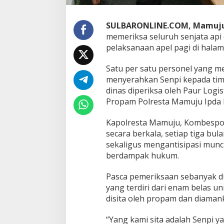
i
l
i
SULBARONLINE.COM, Mamuj
k
memeriksa seluruh senjata api
P
pelaksanaan apel pagi di hala
e
r
s
Satu per satu personel yang 
o
menyerahkan Senpi kepada tim 
n
dinas diperiksa oleh Paur Logi
i
Propam Polresta Mamuju Ipda P
l
D
i
Kapolresta Mamuju, Kombespol
a
secara berkala, setiap tiga bu
m
sekaligus mengantisipasi mun
a
berdampak hukum.
n
k
a
Pasca pemeriksaan sebanyak du
n
yang terdiri dari enam belas un
disita oleh propam dan diamank
“Yang kami sita adalah Senpi y