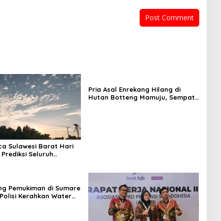
Pria Asal Enrekang Hilang di
Hutan Botteng Mamuju, Sempat
Kirim SMS Kelaparan ke Istri
ca Sulawesi Barat Hari
 Prediksi Seluruh
 Berawan
ng Pemukiman di Sumare
Polisi Kerahkan Water
inakkan Karhutla