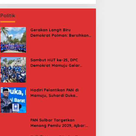
Politik
Gerakan Langit Biru
Demokrat Polman: Bersihkan
Pantai, Cek Kesehatan dan
Donor Darah
Sambut HUT ke-25, DPC
Demokrat Mamuju Gelar
Baksos Gerakan Langit Biru
Indonesia Asri
Hadiri Pelantikan PAN di
Mamuju, Suhardi Duka
Kenang 2 Kali Diusung Jadi
Bupati
PAN Sulbar Targetkan
Menang Pemilu 2029, Ajbar:
Bagi Kami, Februari 2029 Itu