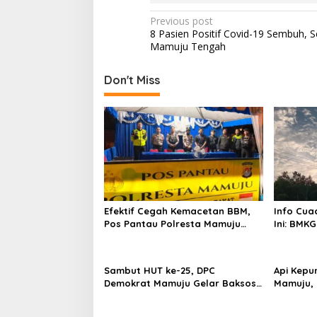
P
Previous post
8 Pasien Positif Covid-19 Sembuh, 
o
Mamuju Tengah
s
t
Don't Miss
n
a
v
i
g
a
Efektif Cegah Kemacetan BBM,
Info Cua
t
Pos Pantau Polresta Mamuju
Ini: BMKG
i
Amankan Jalur SPBU Kali Mamuju
Wilayah
o
Sambut HUT ke-25, DPC
Api Kepu
n
Demokrat Mamuju Gelar Baksos
Mamuju, 
Gerakan Langit Biru Indonesia
Cannon J
Asri