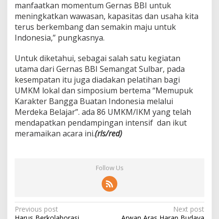
manfaatkan momentum Gernas BBI untuk
meningkatkan wawasan, kapasitas dan usaha kita
terus berkembang dan semakin maju untuk
Indonesia,” pungkasnya.
Untuk diketahui, sebagai salah satu kegiatan
utama dari Gernas BBI Semangat Sulbar, pada
kesempatan itu juga diadakan pelatihan bagi
UMKM lokal dan simposium bertema “Memupuk
Karakter Bangga Buatan Indonesia melalui
Merdeka Belajar”. ada 86 UMKM/IKM yang telah
mendapatkan pendampingan intensif
dan ikut
meramaikan acara ini.
(rls/red)
Follow Us
P
Previous post
Next post
Harus Berkolaborasi
Arwan Aras Harap Budaya