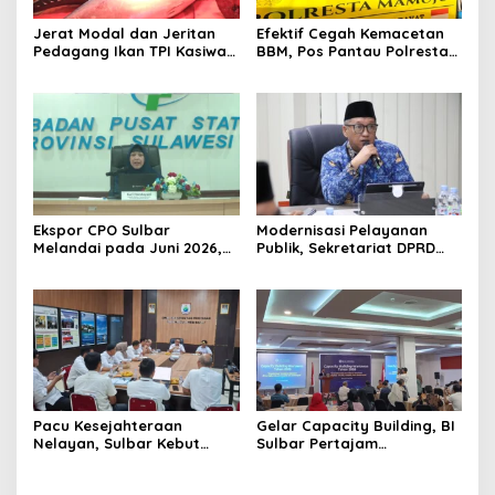
Jerat Modal dan Jeritan
Efektif Cegah Kemacetan
Pedagang Ikan TPI Kasiwa
BBM, Pos Pantau Polresta
Mamuju Saat Harga
Mamuju Amankan Jalur
Melonjak
SPBU Kali Mamuju
Ekspor CPO Sulbar
Modernisasi Pelayanan
Melandai pada Juni 2026,
Publik, Sekretariat DPRD
Pengiriman ke Filipina
Sulawesi Barat Resmi
Justru Melonjak 149 Persen
Luncurkan Aplikasi SIPAKDE
Pacu Kesejahteraan
Gelar Capacity Building, BI
Nelayan, Sulbar Kebut
Sulbar Pertajam
Program Kampung Nelayan
Kemampuan Jurnalis Lokal
Merah Putih dan Bantuan