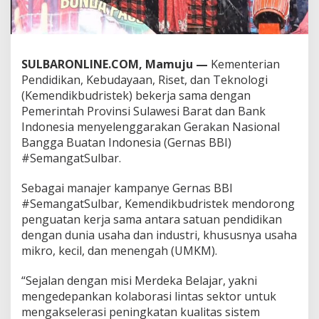
e
n
d
i
k
SULBARONLINE.COM, Mamuju —
Kementerian
b
Pendidikan, Kebudayaan, Riset, dan Teknologi
u
(Kemendikbudristek) bekerja sama dengan
d
Pemerintah Provinsi Sulawesi Barat dan Bank
r
i
Indonesia menyelenggarakan Gerakan Nasional
s
Bangga Buatan Indonesia (Gernas BBI)
t
#SemangatSulbar.
e
k
Sebagai manajer kampanye Gernas BBI
P
e
#SemangatSulbar, Kemendikbudristek mendorong
r
penguatan kerja sama antara satuan pendidikan
k
dengan dunia usaha dan industri, khususnya usaha
u
mikro, kecil, dan menengah (UMKM).
a
t
K
“Sejalan dengan misi Merdeka Belajar, yakni
e
mengedepankan kolaborasi lintas sektor untuk
m
mengakselerasi peningkatan kualitas sistem
i