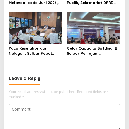
Melandai pada Juni 2026,
Publik, Sekretariat DPRD
Pengiriman ke Filipina
Sulawesi Barat Resmi
Justru Melonjak 149 Persen
Luncurkan Aplikasi SIPAKDE
Pacu Kesejahteraan
Gelar Capacity Building, BI
Nelayan, Sulbar Kebut
Sulbar Pertajam
Program Kampung Nelayan
Kemampuan Jurnalis Lokal
Merah Putih dan Bantuan
Kapal
Leave a Reply
Your email address will not be published.
Required fields are
marked
*