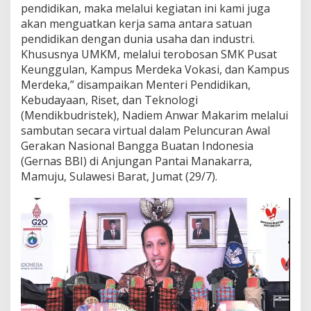
pendidikan, maka melalui kegiatan ini kami juga
t
r
akan menguatkan kerja sama antara satuan
a
pendidikan dengan dunia usaha dan industri.
a
Khususnya UMKM, melalui terobosan SMK Pusat
n
Keunggulan, Kampus Merdeka Vokasi, dan Kampus
P
Merdeka,” disampaikan Menteri Pendidikan,
e
n
Kebudayaan, Riset, dan Teknologi
d
(Mendikbudristek), Nadiem Anwar Makarim melalui
i
sambutan secara virtual dalam Peluncuran Awal
d
Gerakan Nasional Bangga Buatan Indonesia
i
k
(Gernas BBI) di Anjungan Pantai Manakarra,
a
Mamuju, Sulawesi Barat, Jumat (29/7).
n
V
o
k
a
s
i
d
a
n
U