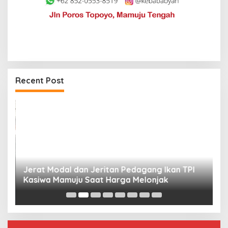
Recent Post
Jerat Modal dan Jeritan Pedagang Ikan TPI
P
Kasiwa Mamuju Saat Harga Melonjak
W
F