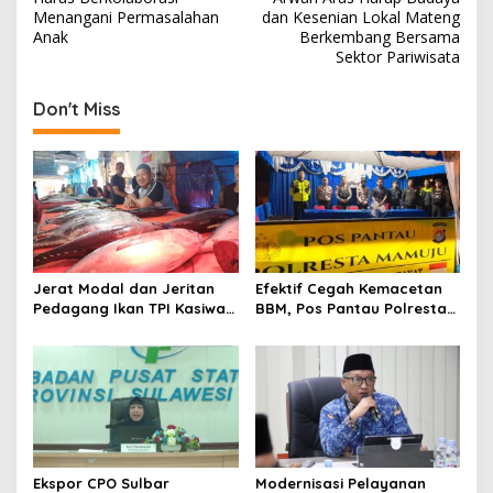
o
Menangani Permasalahan
dan Kesenian Lokal Mateng
s
Anak
Berkembang Bersama
Sektor Pariwisata
t
n
Don't Miss
a
v
i
g
a
t
Jerat Modal dan Jeritan
Efektif Cegah Kemacetan
Pedagang Ikan TPI Kasiwa
BBM, Pos Pantau Polresta
i
Mamuju Saat Harga
Mamuju Amankan Jalur
o
Melonjak
SPBU Kali Mamuju
n
Ekspor CPO Sulbar
Modernisasi Pelayanan