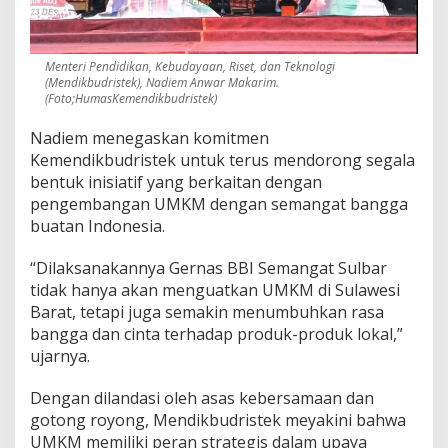
M
K
M
Menteri Pendidikan, Kebudayaan, Riset, dan Teknologi
d
(Mendikbudristek), Nadiem Anwar Makarim.
i
(Foto;HumasKemendikbudristek)
S
u
Nadiem menegaskan komitmen
l
Kemendikbudristek untuk terus mendorong segala
b
a
bentuk inisiatif yang berkaitan dengan
r
pengembangan UMKM dengan semangat bangga
buatan Indonesia.
“Dilaksanakannya Gernas BBI Semangat Sulbar
tidak hanya akan menguatkan UMKM di Sulawesi
Barat, tetapi juga semakin menumbuhkan rasa
bangga dan cinta terhadap produk-produk lokal,”
ujarnya.
Dengan dilandasi oleh asas kebersamaan dan
gotong royong, Mendikbudristek meyakini bahwa
UMKM memiliki peran strategis dalam upaya