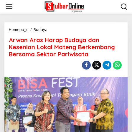
S
k
i
p
t
o
Homepage
/
Budaya
A
c
r
Arwan Aras Harap Budaya dan
o
w
n
a
Kesenian Lokal Mateng Berkembang
t
n
Bersama Sektor Pariwisata
e
A
n
r
t
a
s
H
a
r
a
p
B
u
d
a
y
a