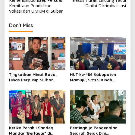
Kemendikbudristek Perkuat
Kasus Hutan Lindung Tadui
s
Kemitraan Pendidikan
Dinilai Dikriminalisasi
Vokasi dan UMKM di Sulbar
t
n
Don't Miss
a
v
i
g
a
t
Tingkatkan Minat Baca,
HUT ke-486 Kabupaten
Dinas Perpusip Sulbar
Mamuju, Sitti Sutinah
i
Angkat Buku Karya Penulis
Luncurkan Buku Bahasa
o
Lokal ke Publik
Daerah untuk Tangkal
Kepunahan
n
Ketika Perahu Sandeq
Pentingnya Pengenalan
Mandar ‘Berlayar’ di
Sejarah Sejak Dini,