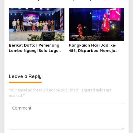
Panggung Olimpiade STEAM
Dispoparekraf Sulbar
Roma
Dorong Penguatan Muatan
Lokal
Berikut Daftar Pemenang
Rangkaian Hari Jadi ke-
Lomba Nyanyi Solo Lagu
486, Disparbud Mamuju
Daerah Disparbud Mamuju
Resmi Buka Lomba Nyanyi
2026
Solo Lagu Daerah Tingkat
Pelajar
Leave a Reply
Your email address will not be published.
Required fields are
marked
*