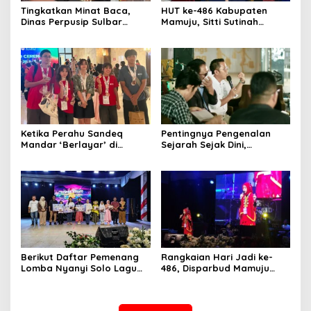
Tingkatkan Minat Baca,
HUT ke-486 Kabupaten
Dinas Perpusip Sulbar
Mamuju, Sitti Sutinah
Angkat Buku Karya Penulis
Luncurkan Buku Bahasa
Lokal ke Publik
Daerah untuk Tangkal
Kepunahan
Ketika Perahu Sandeq
Pentingnya Pengenalan
Mandar ‘Berlayar’ di
Sejarah Sejak Dini,
Panggung Olimpiade STEAM
Dispoparekraf Sulbar
Roma
Dorong Penguatan Muatan
Lokal
Berikut Daftar Pemenang
Rangkaian Hari Jadi ke-
Lomba Nyanyi Solo Lagu
486, Disparbud Mamuju
Daerah Disparbud Mamuju
Resmi Buka Lomba Nyanyi
2026
Solo Lagu Daerah Tingkat
Pelajar