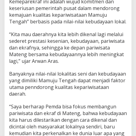
Kemeparekraf ini adalah wujud komitmen dan
i
keseriusan pemerintah pusat dalam mendorong
s
kemajuan kualitas kepariwisataan Mamuju
a
Tengah” berbasis pada nilai-nilai kebudayaan lokal.
t
a
“Kita mau daerahnya kita lebih dikenal lagi melalui
sederet prestasi kesenian, kebudayaan, pariwisata
dan ekrafnya, sehingga ke depan pariwisata
Mateng bersama kebudayaannya lebih meningkat
lagi,” ujar Arwan Aras.
Banyaknya nilai-nilai lokalitas seni dan kebudayaan
yang dimiliki Mamuju Tengah dapat menjadi faktor
utama penndorong kualitas kepariwisataan
daerah.
“Saya berharap Pemda bisa fokus membangun
pariwisata dan ekraf di Mateng, bahwa kebudayaan
kita harus dilestarikan dengan cara dikenal dan
dicintai oleh masyarakat lokalnya sendiri, baru
kemudian kita perkenalkan ke dunia luar apa yang