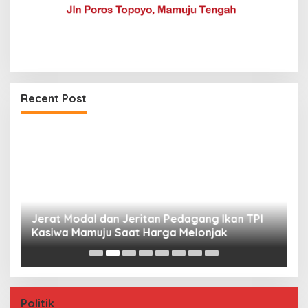
Recent Post
Jerat Modal dan Jeritan Pedagang Ikan TPI
P
Kasiwa Mamuju Saat Harga Melonjak
W
F
Politik