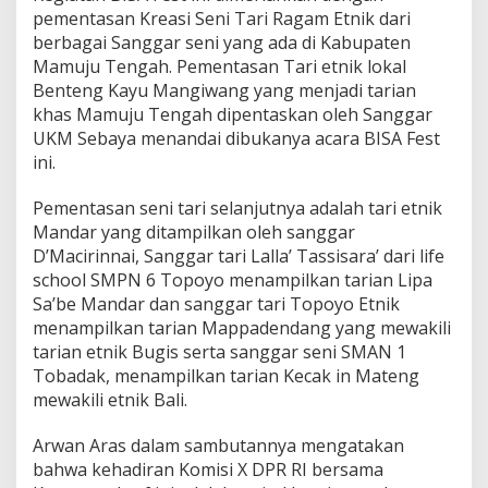
k
pementasan Kreasi Seni Tari Ragam Etnik dari
e
berbagai Sanggar seni yang ada di Kabupaten
m
Mamuju Tengah. Pementasan Tari etnik lokal
b
Benteng Kayu Mangiwang yang menjadi tarian
a
khas Mamuju Tengah dipentaskan oleh Sanggar
n
g
UKM Sebaya menandai dibukanya acara BISA Fest
B
ini.
e
r
Pementasan seni tari selanjutnya adalah tari etnik
s
Mandar yang ditampilkan oleh sanggar
a
m
D’Macirinnai, Sanggar tari Lalla’ Tassisara’ dari life
a
school SMPN 6 Topoyo menampilkan tarian Lipa
S
Sa’be Mandar dan sanggar tari Topoyo Etnik
e
menampilkan tarian Mappadendang yang mewakili
k
t
tarian etnik Bugis serta sanggar seni SMAN 1
o
Tobadak, menampilkan tarian Kecak in Mateng
r
mewakili etnik Bali.
P
a
Arwan Aras dalam sambutannya mengatakan
r
i
bahwa kehadiran Komisi X DPR RI bersama
w