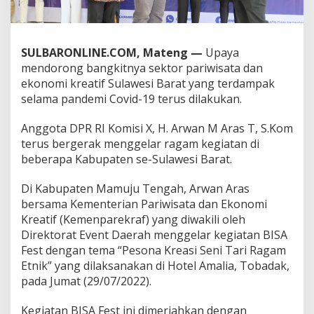
d
a
n
K
SULBARONLINE.COM, Mateng —
Upaya
e
mendorong bangkitnya sektor pariwisata dan
s
ekonomi kreatif Sulawesi Barat yang terdampak
e
n
selama pandemi Covid-19 terus dilakukan.
i
a
Anggota DPR RI Komisi X, H. Arwan M Aras T, S.Kom
n
terus bergerak menggelar ragam kegiatan di
L
beberapa Kabupaten se-Sulawesi Barat.
o
k
a
Di Kabupaten Mamuju Tengah, Arwan Aras
l
bersama Kementerian Pariwisata dan Ekonomi
M
Kreatif (Kemenparekraf) yang diwakili oleh
a
Direktorat Event Daerah menggelar kegiatan BISA
t
e
Fest dengan tema “Pesona Kreasi Seni Tari Ragam
n
Etnik” yang dilaksanakan di Hotel Amalia, Tobadak,
g
pada Jumat (29/07/2022).
B
e
Kegiatan BISA Fest ini dimeriahkan dengan
r