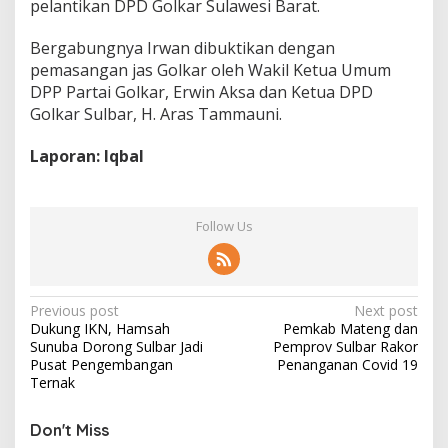
pelantikan DPD Golkar Sulawesi Barat.
Bergabungnya Irwan dibuktikan dengan
pemasangan jas Golkar oleh Wakil Ketua Umum
DPP Partai Golkar, Erwin Aksa dan Ketua DPD
Golkar Sulbar, H. Aras Tammauni.
Laporan: Iqbal
Follow Us
P
Previous post
Next post
Dukung IKN, Hamsah
Pemkab Mateng dan
o
Sunuba Dorong Sulbar Jadi
Pemprov Sulbar Rakor
s
Pusat Pengembangan
Penanganan Covid 19
Ternak
t
n
Don't Miss