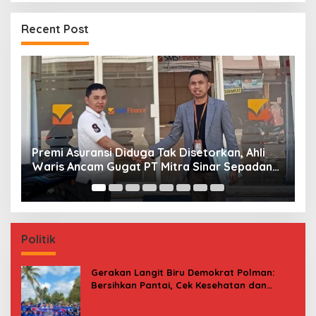
Recent Post
Sering Paksa Nasabah BRI Bayar Parkir
E
Gratis, Jukir Liar di Mamuju Diciduk Polisi
P
M
Politik
Gerakan Langit Biru Demokrat Polman:
Bersihkan Pantai, Cek Kesehatan dan
Donor Darah