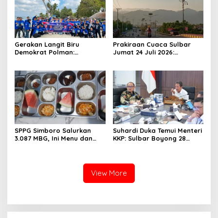
Gerakan Langit Biru
Prakiraan Cuaca Sulbar
Demokrat Polman:
Jumat 24 Juli 2026:
Bersihkan Pantai, Cek
Mamasa Dingin 13 Derajat,
Kesehatan dan Donor
Daerah Pesisir Cerah
Darah
SPPG Simboro Salurkan
Suhardi Duka Temui Menteri
3.087 MBG, Ini Menu dan
KKP: Sulbar Boyong 28
Kandungan Gizinya
Desa Nelayan Hingga
Kapal 30 GT
View More