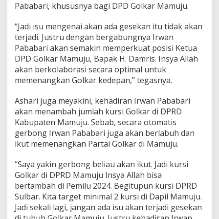
Pababari, khususnya bagi DPD Golkar Mamuju.
n
i
E
“Jadi isu mengenai akan ada gesekan itu tidak akan
n
terjadi. Justru dengan bergabungnya Irwan
e
Pababari akan semakin memperkuat posisi Ketua
r
DPD Golkar Mamuju, Bapak H. Damris. Insya Allah
g
i
akan berkolaborasi secara optimal untuk
B
memenangkan Golkar kedepan,” tegasnya.
a
r
Ashari juga meyakini, kehadiran Irwan Pababari
u
akan menambah jumlah kursi Golkar di DPRD
Kabupaten Mamuju. Sebab, secara otomatis
gerbong Irwan Pababari juga akan berlabuh dan
ikut memenangkan Partai Golkar di Mamuju.
“Saya yakin gerbong beliau akan ikut. Jadi kursi
Golkar di DPRD Mamuju Insya Allah bisa
bertambah di Pemilu 2024. Begitupun kursi DPRD
Sulbar. Kita target minimal 2 kursi di Dapil Mamuju.
Jadi sekali lagi, jangan ada isu akan terjadi gesekan
di tubuh Golkar Mamuju. Justru kehadiran Irwan