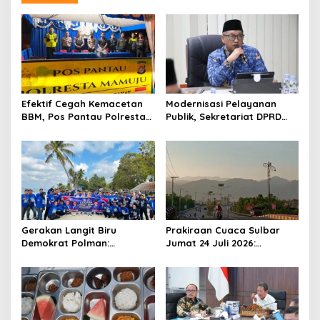
a
v
i
g
a
t
Efektif Cegah Kemacetan
Modernisasi Pelayanan
BBM, Pos Pantau Polresta
Publik, Sekretariat DPRD
i
Mamuju Amankan Jalur
Sulawesi Barat Resmi
o
SPBU Kali Mamuju
Luncurkan Aplikasi SIPAKDE
n
Gerakan Langit Biru
Prakiraan Cuaca Sulbar
Demokrat Polman:
Jumat 24 Juli 2026:
Bersihkan Pantai, Cek
Mamasa Dingin 13 Derajat,
Kesehatan dan Donor
Daerah Pesisir Cerah
Darah