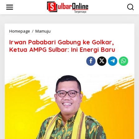
S
k
i
p
t
o
Homepage
/
Mamuju
I
c
r
Irwan Pababari Gabung ke Golkar,
o
w
n
a
Ketua AMPG Sulbar: Ini Energi Baru
t
n
e
P
n
a
t
b
a
b
a
r
i
G
a
b
u
n
g
k