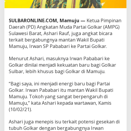
e
G
o
l
SULBARONLINE.COM, Mamuju —
Ketua Pimpinan
k
Daerah (PD) Angkatan Muda Partai Golkar (AMPG)
a
Sulawesi Barat, Ashari Rauf, juga angkat bicara
r
terkait bergabungnya mantan Wakil Bupati
,
K
Mamuju, Irwan SP Pababari ke Partai Golkar.
e
t
Menurut Ashari, masuknya Irwan Pababari ke
u
Golkar dinilai menjadi kekuatan baru bagi Golkar
a
Sulbar, lebih khusus bagi Golkar di Mamuju.
A
M
P
“Bagi saya, ini menjadi energi baru bagi Partai
G
Golkar. Irwan Pababari itu mantan Wakil Bupati
S
Mamuju. Tokoh yang sangat berpengaruh di
u
Mamuju,” kata Ashari kepada wartawan, Kamis
l
b
(10/02/21).
a
r
Ashari juga menepis isu terkait potensi gesekan di
:
tubuh Golkar dengan bergabungnya Irwan
I