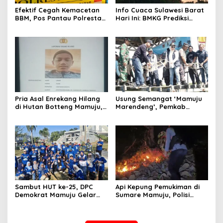
Efektif Cegah Kemacetan
Info Cuaca Sulawesi Barat
BBM, Pos Pantau Polresta
Hari Ini: BMKG Prediksi
Mamuju Amankan Jalur
Seluruh Wilayah Berawan
SPBU Kali Mamuju
Pria Asal Enrekang Hilang
Usung Semangat ‘Mamuju
di Hutan Botteng Mamuju,
Marendeng’, Pemkab
Sempat Kirim SMS
Mamuju Pulihkan Ekosistem
Kelaparan ke Istri
Laut Lewat 213 Fragmen
Karang
Sambut HUT ke-25, DPC
Api Kepung Pemukiman di
Demokrat Mamuju Gelar
Sumare Mamuju, Polisi
Baksos Gerakan Langit Biru
Kerahkan Water Cannon
Indonesia Asri
Jinakkan Karhutla