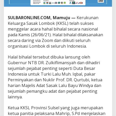
a
k
L
o
SULBARONLINE.COM, Mamuju —
Kerukunan
m
Keluarga Sasak Lombok (KKSL) telah sukses
b
menggelar acara hahal bihalal secara nasional
o
pada Kamis (26/06/21). Halal bihalal dilaksanakan
k
secara daring via Zoom dan diikuti seluruh
S
u
organisasi Lombok di seluruh Indonesia.
k
s
Halal bihalal tersebut dibuka lansung oleh
e
Gubernur NTB DR. Zulkiflimansyah dan dihadiri
s
sejumlah pejabat penting seperti Duta Besar
G
e
Indonesia untuk Turki Lalu Muh. Iqbal, pakar
l
Perminyakan dan Nuklir Prof. DR. Qurtubi, ketua
a
harian Majelis Adat Sasak Lalu Bayu Windya dan
r
sejumlah pemangku adat dan pejabat penting
H
a
lainnya.
l
a
Ketua KKSL Provinsi Sulsel yang juga merupakan
l
ketua panitia pelaksana Mahrip, S.Pd menjelaskan
B