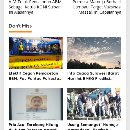
AIM Tolak Pencalonan ABM
Polresta Mamuju Berhasil
o
Sebagai Ketua KONI Sulbar,
Lampaui Target Vaksinasi
s
Ini Alasannya
Massal, Ini Capaiannya
t
Don't Miss
n
a
v
i
g
a
Efektif Cegah Kemacetan
Info Cuaca Sulawesi Barat
t
BBM, Pos Pantau Polresta
Hari Ini: BMKG Prediksi
Mamuju Amankan Jalur
Seluruh Wilayah Berawan
i
SPBU Kali Mamuju
o
n
Pria Asal Enrekang Hilang
Usung Semangat ‘Mamuju
di Hutan Botteng Mamuju,
Marendeng’, Pemkab