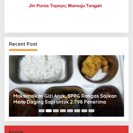
Recent Post
Maksimalkan Gizi Anak, SPPG Rangas Sajikan
P
Menu Daging Sapi untuk 2.798 Penerima
P
B
Politik