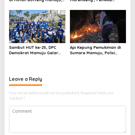
Sempat Kirim SMS
Mamuju Pulihkan Ekosistem
Kelaparan ke Istri
Laut Lewat 213 Fragmen
Karang
Sambut HUT ke-25, DPC
Api Kepung Pemukiman di
Demokrat Mamuju Gelar
Sumare Mamuju, Polisi
Baksos Gerakan Langit Biru
Kerahkan Water Cannon
Indonesia Asri
Jinakkan Karhutla
Leave a Reply
Your email address will not be published.
Required fields are
marked
*