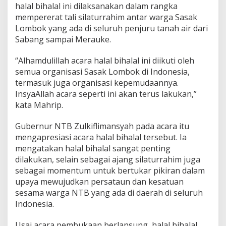
halal bihalal ini dilaksanakan dalam rangka
i
h
mempererat tali silaturrahim antar warga Sasak
a
Lombok yang ada di seluruh penjuru tanah air dari
l
Sabang sampai Merauke.
a
l
“Alhamdulillah acara halal bihalal ini diikuti oleh
N
a
semua organisasi Sasak Lombok di Indonesia,
s
termasuk juga organisasi kepemudaannya.
i
InsyaAllah acara seperti ini akan terus lakukan,”
o
kata Mahrip.
n
a
l
Gubernur NTB Zulkiflimansyah pada acara itu
mengapresiasi acara halal bihalal tersebut. Ia
mengatakan halal bihalal sangat penting
dilakukan, selain sebagai ajang silaturrahim juga
sebagai momentum untuk bertukar pikiran dalam
upaya mewujudkan persataun dan kesatuan
sesama warga NTB yang ada di daerah di seluruh
Indonesia.
Usai acara pembukaan berlansung, halal bihalal