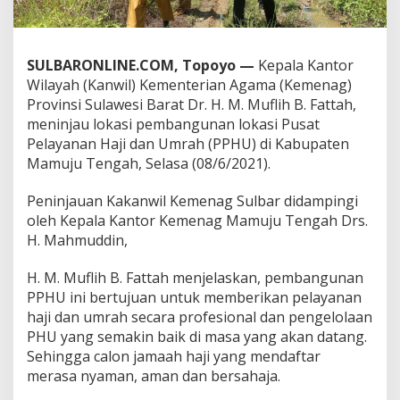
r
T
i
n
SULBARONLINE.COM, Topoyo —
Kepala Kantor
j
Wilayah (Kanwil) Kementerian Agama (Kemenag)
a
Provinsi Sulawesi Barat Dr. H. M. Muflih B. Fattah,
u
meninjau lokasi pembangunan lokasi Pusat
L
o
Pelayanan Haji dan Umrah (PPHU) di Kabupaten
k
Mamuju Tengah, Selasa (08/6/2021).
a
s
Peninjauan Kakanwil Kemenag Sulbar didampingi
i
oleh Kepala Kantor Kemenag Mamuju Tengah Drs.
P
e
H. Mahmuddin,
m
b
H. M. Muflih B. Fattah menjelaskan, pembangunan
a
PPHU ini bertujuan untuk memberikan pelayanan
n
haji dan umrah secara profesional dan pengelolaan
g
u
PHU yang semakin baik di masa yang akan datang.
n
Sehingga calon jamaah haji yang mendaftar
a
merasa nyaman, aman dan bersahaja.
n
P