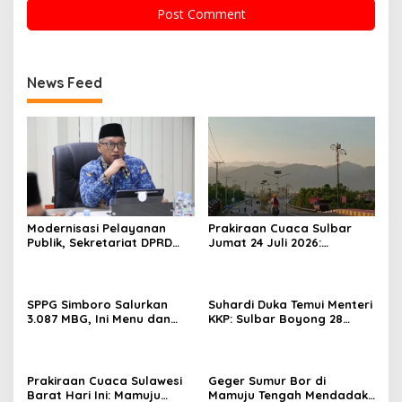
News Feed
Modernisasi Pelayanan
Prakiraan Cuaca Sulbar
Publik, Sekretariat DPRD
Jumat 24 Juli 2026:
Sulawesi Barat Resmi
Mamasa Dingin 13 Derajat,
Luncurkan Aplikasi SIPAKDE
Daerah Pesisir Cerah
SPPG Simboro Salurkan
Suhardi Duka Temui Menteri
3.087 MBG, Ini Menu dan
KKP: Sulbar Boyong 28
Kandungan Gizinya
Desa Nelayan Hingga
Kapal 30 GT
Prakiraan Cuaca Sulawesi
Geger Sumur Bor di
Barat Hari Ini: Mamuju
Mamuju Tengah Mendadak