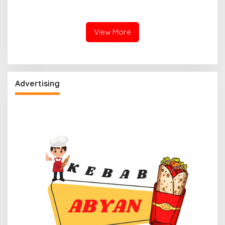
Diguyur Hujan, Polman
Semburkan Lumpur dan
Terapkan Suhu Terpanas
Suara Gemuruh, Warga
Panik
View More
Advertising