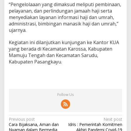
“Pengelolaaan yang dimaksud meliputi pembinaan,
P
H
pelayanan, dan perlindungan jamaah haji serta
U
menyediakan layanan informasi haji dan umrah,
d
administrasi, bimbingan manasik haji dan umrah,”
i
ujarnya.
M
a
t
Kegiatan ini dilanjutkan kunjungan ke Kantor KUA
e
yang berada di Kecamatan Karossa, Kabupaten
n
Mamuju Tengah dan Kecamatan Sarudu,
g
Kabupaten Pasangkayu.
Follow Us
P
Previous post
Next post
Cara Bijaksana, Aman dan
Idris : Pemerintah Komitmen
o
Nyaman dalam Bermedia
Akhiri Pandemi Covid-19