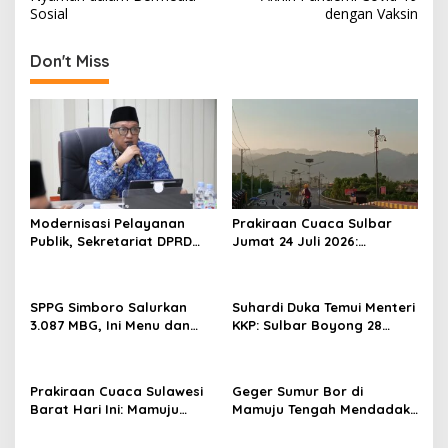
s
Sosial
dengan Vaksin
t
Don't Miss
n
a
v
i
g
a
Modernisasi Pelayanan
Prakiraan Cuaca Sulbar
t
Publik, Sekretariat DPRD
Jumat 24 Juli 2026:
Sulawesi Barat Resmi
Mamasa Dingin 13 Derajat,
i
Luncurkan Aplikasi SIPAKDE
Daerah Pesisir Cerah
o
SPPG Simboro Salurkan
Suhardi Duka Temui Menteri
n
3.087 MBG, Ini Menu dan
KKP: Sulbar Boyong 28
Kandungan Gizinya
Desa Nelayan Hingga
Kapal 30 GT
Prakiraan Cuaca Sulawesi
Geger Sumur Bor di
Barat Hari Ini: Mamuju
Mamuju Tengah Mendadak
Diguyur Hujan, Polman
Semburkan Lumpur dan
Terapkan Suhu Terpanas
Suara Gemuruh, Warga