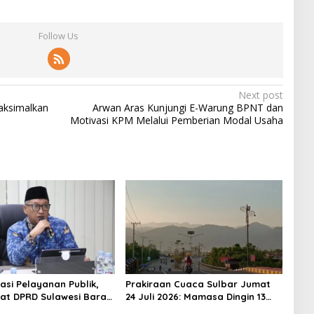
Follow Us
Next post
aksimalkan
Arwan Aras Kunjungi E-Warung BPNT dan
Motivasi KPM Melalui Pemberian Modal Usaha
asi Pelayanan Publik,
Prakiraan Cuaca Sulbar Jumat
iat DPRD Sulawesi Barat
24 Juli 2026: Mamasa Dingin 13
ncurkan Aplikasi SIPAKDE
Derajat, Daerah Pesisir Cerah