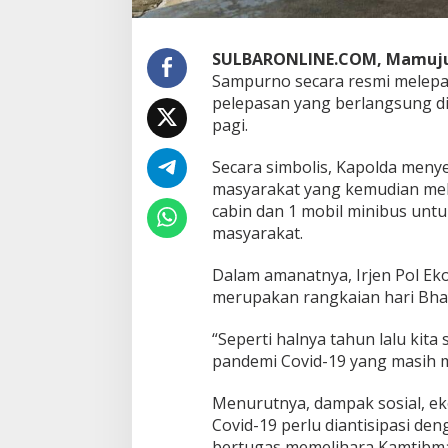
a
S
u
l
SULBARONLINE.COM, Mamuj
b
Sampurno secara resmi melepas 
a
pelepasan yang berlangsung di
r
pagi.
P
i
m
Secara simbolis, Kapolda meny
p
masyarakat yang kemudian mel
i
cabin dan 1 mobil minibus unt
n
masyarakat.
A
p
e
Dalam amanatnya, Irjen Pol Ek
l
merupakan rangkaian hari Bhay
P
e
“Seperti halnya tahun lalu kit
l
pandemi Covid-19 yang masih m
e
p
a
Menurutnya, dampak sosial, e
s
Covid-19 perlu diantisipasi de
a
bertugas memelihara Kamtibma