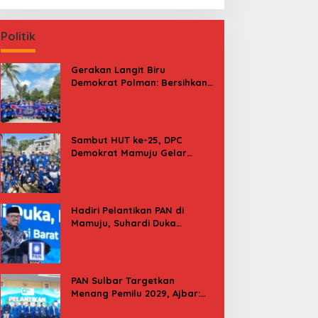
Politik
Gerakan Langit Biru
Demokrat Polman: Bersihkan
Pantai, Cek Kesehatan dan
Donor Darah
Sambut HUT ke-25, DPC
Demokrat Mamuju Gelar
Baksos Gerakan Langit Biru
Indonesia Asri
Hadiri Pelantikan PAN di
Mamuju, Suhardi Duka
Kenang 2 Kali Diusung Jadi
Bupati
PAN Sulbar Targetkan
Menang Pemilu 2029, Ajbar:
Bagi Kami, Februari 2029 Itu