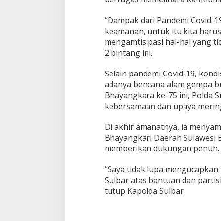
n
D
“Dampak dari Pandemi Covid-19
i
s
keamanan, untuk itu kita harus
t
mengamtisipasi hal-hal yang tid
r
2 bintang ini.
i
b
Selain pandemi Covid-19, kond
u
k
adanya bencana alam gempa bu
s
Bhayangkara ke-75 ini, Polda 
i
kebersamaan dan upaya merin
B
a
Di akhir amanatnya, ia menyam
k
s
Bhayangkari Daerah Sulawesi Ba
o
memberikan dukungan penuh.
s
“Saya tidak lupa mengucapkan 
Sulbar atas bantuan dan partisi
tutup Kapolda Sulbar.