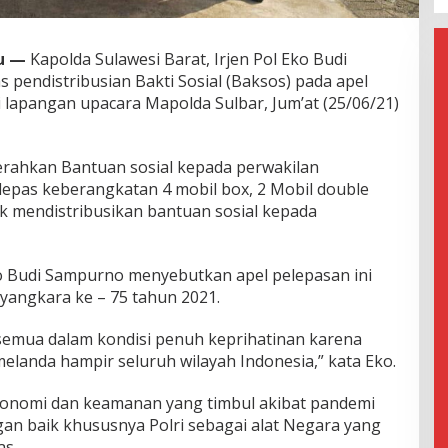
u —
Kapolda Sulawesi Barat, Irjen Pol Eko Budi
pendistribusian Bakti Sosial (Baksos) pada apel
 lapangan upacara Mapolda Sulbar, Jum’at (25/06/21)
erahkan Bantuan sosial kepada perwakilan
epas keberangkatan 4 mobil box, 2 Mobil double
uk mendistribusikan bantuan sosial kepada
o Budi Sampurno menyebutkan apel pelepasan ini
angkara ke – 75 tahun 2021.
a semua dalam kondisi penuh keprihatinan karena
elanda hampir seluruh wilayah Indonesia,” kata Eko.
konomi dan keamanan yang timbul akibat pandemi
ngan baik khususnya Polri sebagai alat Negara yang
s.