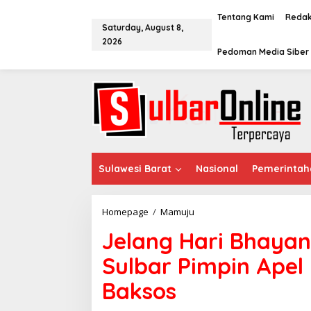
S
k
Tentang Kami
Redak
Saturday, August 8,
i
2026
p
Pedoman Media Siber
t
o
c
o
n
t
e
n
t
Sulawesi Barat
Nasional
Pemerintah
Homepage
/
Mamuju
J
e
Jelang Hari Bhayan
l
a
Sulbar Pimpin Apel 
n
g
Baksos
H
a