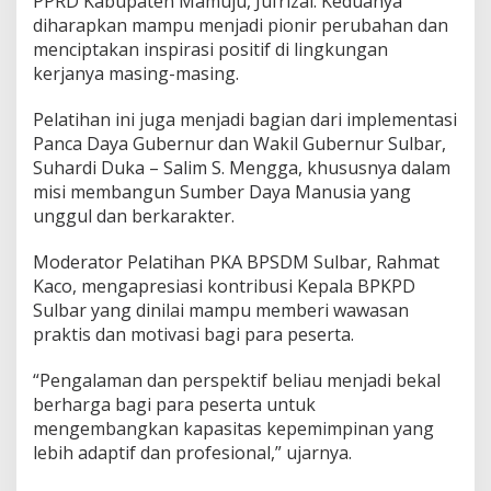
PPRD Kabupaten Mamuju, Jufrizal. Keduanya
r
diharapkan mampu menjadi pionir perubahan dan
A
menciptakan inspirasi positif di lingkungan
n
kerjanya masing-masing.
g
k
a
Pelatihan ini juga menjadi bagian dari implementasi
t
Panca Daya Gubernur dan Wakil Gubernur Sulbar,
a
Suhardi Duka – Salim S. Mengga, khususnya dalam
n
misi membangun Sumber Daya Manusia yang
I
unggul dan berkarakter.
T
a
h
Moderator Pelatihan PKA BPSDM Sulbar, Rahmat
u
Kaco, mengapresiasi kontribusi Kepala BPKPD
n
Sulbar yang dinilai mampu memberi wawasan
2
praktis dan motivasi bagi para peserta.
0
2
5
“Pengalaman dan perspektif beliau menjadi bekal
berharga bagi para peserta untuk
mengembangkan kapasitas kepemimpinan yang
lebih adaptif dan profesional,” ujarnya.