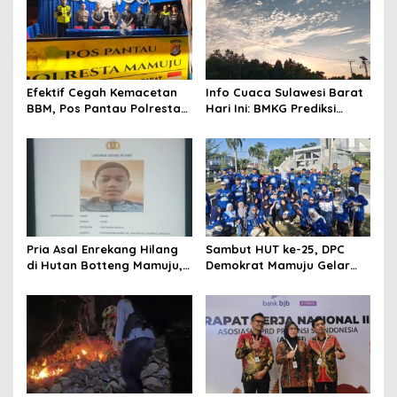
Efektif Cegah Kemacetan
Info Cuaca Sulawesi Barat
BBM, Pos Pantau Polresta
Hari Ini: BMKG Prediksi
Mamuju Amankan Jalur
Seluruh Wilayah Berawan
SPBU Kali Mamuju
Pria Asal Enrekang Hilang
Sambut HUT ke-25, DPC
di Hutan Botteng Mamuju,
Demokrat Mamuju Gelar
Sempat Kirim SMS
Baksos Gerakan Langit Biru
Kelaparan ke Istri
Indonesia Asri