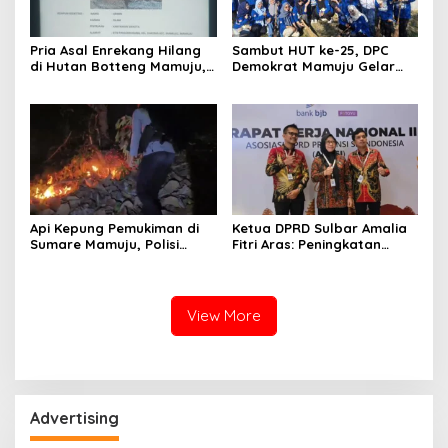
Pria Asal Enrekang Hilang
Sambut HUT ke-25, DPC
di Hutan Botteng Mamuju,
Demokrat Mamuju Gelar
Sempat Kirim SMS
Baksos Gerakan Langit Biru
Kelaparan ke Istri
Indonesia Asri
Api Kepung Pemukiman di
Ketua DPRD Sulbar Amalia
Sumare Mamuju, Polisi
Fitri Aras: Peningkatan
Kerahkan Water Cannon
Status Mamuju Adalah
Jinakkan Karhutla
Lompatan Mutlak
View More
Advertising