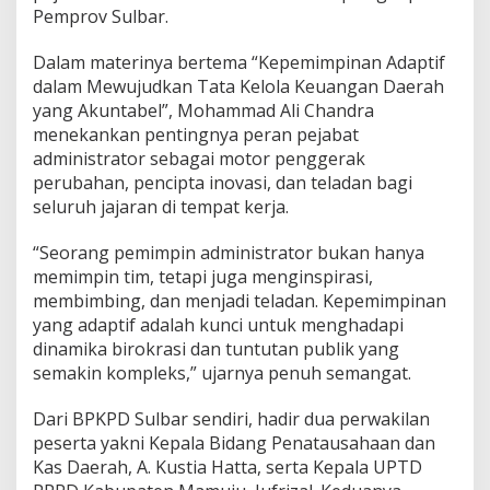
Pemprov Sulbar.
n
K
e
Dalam materinya bertema “Kepemimpinan Adaptif
p
dalam Mewujudkan Tata Kelola Keuangan Daerah
e
yang Akuntabel”, Mohammad Ali Chandra
m
menekankan pentingnya peran pejabat
i
m
administrator sebagai motor penggerak
p
perubahan, pencipta inovasi, dan teladan bagi
i
seluruh jajaran di tempat kerja.
n
a
“Seorang pemimpin administrator bukan hanya
n
A
memimpin tim, tetapi juga menginspirasi,
d
membimbing, dan menjadi teladan. Kepemimpinan
m
yang adaptif adalah kunci untuk menghadapi
i
dinamika birokrasi dan tuntutan publik yang
n
i
semakin kompleks,” ujarnya penuh semangat.
s
t
Dari BPKPD Sulbar sendiri, hadir dua perwakilan
r
peserta yakni Kepala Bidang Penatausahaan dan
a
Kas Daerah, A. Kustia Hatta, serta Kepala UPTD
t
o