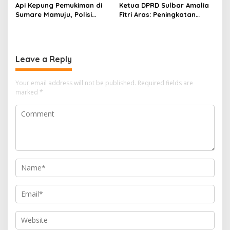
Api Kepung Pemukiman di
Ketua DPRD Sulbar Amalia
Sumare Mamuju, Polisi
Fitri Aras: Peningkatan
Kerahkan Water Cannon
Status Mamuju Adalah
Jinakkan Karhutla
Lompatan Mutlak
Leave a Reply
Your email address will not be published.
Required fields are
marked
*