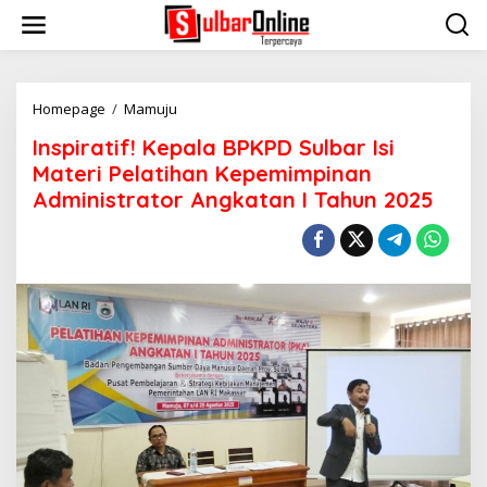
S
k
i
p
t
o
Homepage
/
Mamuju
I
c
n
Inspiratif! Kepala BPKPD Sulbar Isi
o
s
n
p
Materi Pelatihan Kepemimpinan
t
i
Administrator Angkatan I Tahun 2025
e
r
n
a
t
t
i
f
!
K
e
p
a
l
a
B
P
K