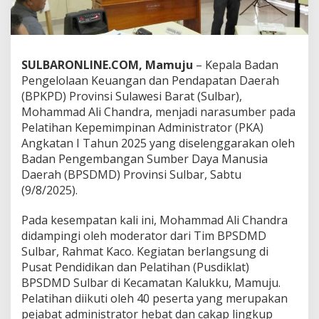
P
D
S
u
l
SULBARONLINE.COM, Mamuju
– Kepala Badan
b
Pengelolaan Keuangan dan Pendapatan Daerah
a
(BPKPD) Provinsi Sulawesi Barat (Sulbar),
r
Mohammad Ali Chandra, menjadi narasumber pada
I
s
Pelatihan Kepemimpinan Administrator (PKA)
i
Angkatan I Tahun 2025 yang diselenggarakan oleh
M
Badan Pengembangan Sumber Daya Manusia
a
Daerah (BPSDMD) Provinsi Sulbar, Sabtu
t
e
(9/8/2025).
r
i
Pada kesempatan kali ini, Mohammad Ali Chandra
P
didampingi oleh moderator dari Tim BPSDMD
e
Sulbar, Rahmat Kaco. Kegiatan berlangsung di
l
a
Pusat Pendidikan dan Pelatihan (Pusdiklat)
t
BPSDMD Sulbar di Kecamatan Kalukku, Mamuju.
i
Pelatihan diikuti oleh 40 peserta yang merupakan
h
pejabat administrator hebat dan cakap lingkup
a