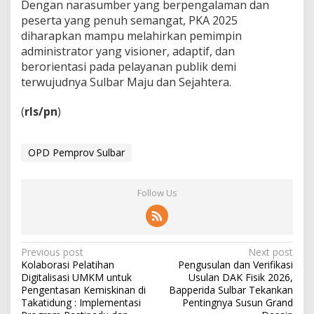
Dengan narasumber yang berpengalaman dan
peserta yang penuh semangat, PKA 2025
diharapkan mampu melahirkan pemimpin
administrator yang visioner, adaptif, dan
berorientasi pada pelayanan publik demi
terwujudnya Sulbar Maju dan Sejahtera.
(
rls/pn
)
OPD Pemprov Sulbar
Follow Us
P
Previous post
Next post
Kolaborasi Pelatihan
Pengusulan dan Verifikasi
o
Digitalisasi UMKM untuk
Usulan DAK Fisik 2026,
s
Pengentasan Kemiskinan di
Bapperida Sulbar Tekankan
Takatidung : Implementasi
Pentingnya Susun Grand