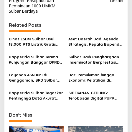
t
Program Pastipadu dan
Desain
Pembinaan 1000 UMKM
n
Sulbar Berdaya
a
v
Related Posts
i
g
Dinas ESDM Sulbar Usul
Aset Daerah Jadi Agenda
18.000 RTS Listrik Gratis
Strategis, Kepala Bapenda
a
dan Perluasan Jaringan
Sulbar Perkuat Sinergi
Listrik Desa Tahun 2027
dengan Sekprov
t
Bapperida Sulbar Terima
Sulbar Raih Penghargaan
Kunjungan Banggar DPRD
Inseminator Berprestasi
i
Pasangkayu Bahas
Wilayah Introduksi Tingkat
o
Penyesuaian Anggaran
Nasional 2025
Layanan ASN Kini di
Dari Pemukiman hingga
2026
n
Genggaman, BKD Sulbar
Ekonomi: Pelatihan di
Siapkan Aplikasi “Juara”
Sulbar Bahas Strategi
Pemulihan Pascabencana
Bapperida Sulbar Tegaskan
SIREKANAN GEDUNG:
Secara Menyeluruh
Pentingnya Data Akurat
Terobosan Digital PUPR
dalam Pemenuhan SPM
Sulbar yang Sejalan
dengan Regulasi Nasional
Bangunan Gedung
Don't Miss