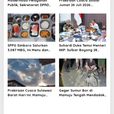
t
Modernisasi Pelayanan
Prakiraan Cuaca Sulbar
Publik, Sekretariat DPRD
Jumat 24 Juli 2026:
i
Sulawesi Barat Resmi
Mamasa Dingin 13 Derajat,
o
Luncurkan Aplikasi SIPAKDE
Daerah Pesisir Cerah
n
SPPG Simboro Salurkan
Suhardi Duka Temui Menteri
3.087 MBG, Ini Menu dan
KKP: Sulbar Boyong 28
Kandungan Gizinya
Desa Nelayan Hingga
Kapal 30 GT
Prakiraan Cuaca Sulawesi
Geger Sumur Bor di
Barat Hari Ini: Mamuju
Mamuju Tengah Mendadak
Diguyur Hujan, Polman
Semburkan Lumpur dan
Terapkan Suhu Terpanas
Suara Gemuruh, Warga
Panik