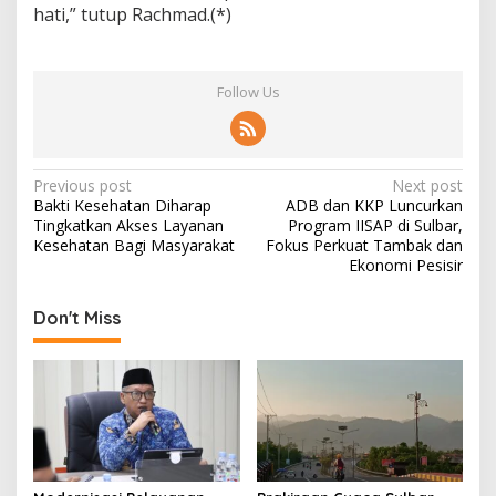
hati,” tutup Rachmad.(*)
Follow Us
P
Previous post
Next post
Bakti Kesehatan Diharap
ADB dan KKP Luncurkan
o
Tingkatkan Akses Layanan
Program IISAP di Sulbar,
s
Kesehatan Bagi Masyarakat
Fokus Perkuat Tambak dan
Ekonomi Pesisir
t
n
Don't Miss
a
v
i
g
a