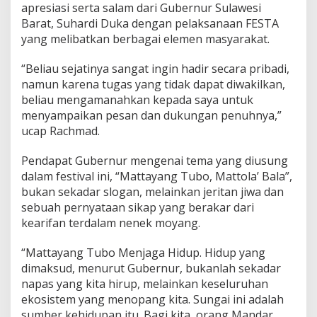
apresiasi serta salam dari Gubernur Sulawesi
a
Barat, Suhardi Duka dengan pelaksanaan FESTA
s
K
yang melibatkan berbagai elemen masyarakat.
e
l
“Beliau sejatinya sangat ingin hadir secara pribadi,
e
namun karena tugas yang tidak dapat diwakilkan,
s
beliau mengamanahkan kepada saya untuk
t
a
menyampaikan pesan dan dukungan penuhnya,”
r
ucap Rachmad.
i
a
Pendapat Gubernur mengenai tema yang diusung
n
dalam festival ini, “Mattayang Tubo, Mattola’ Bala”,
L
i
bukan sekadar slogan, melainkan jeritan jiwa dan
n
sebuah pernyataan sikap yang berakar dari
g
kearifan terdalam nenek moyang.
k
u
“Mattayang Tubo Menjaga Hidup. Hidup yang
n
g
dimaksud, menurut Gubernur, bukanlah sekadar
a
napas yang kita hirup, melainkan keseluruhan
n
ekosistem yang menopang kita. Sungai ini adalah
d
sumber kehidupan itu. Bagi kita, orang Mandar,