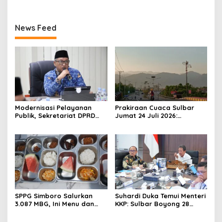
News Feed
Modernisasi Pelayanan
Prakiraan Cuaca Sulbar
Publik, Sekretariat DPRD
Jumat 24 Juli 2026:
Sulawesi Barat Resmi
Mamasa Dingin 13 Derajat,
Luncurkan Aplikasi SIPAKDE
Daerah Pesisir Cerah
SPPG Simboro Salurkan
Suhardi Duka Temui Menteri
3.087 MBG, Ini Menu dan
KKP: Sulbar Boyong 28
Kandungan Gizinya
Desa Nelayan Hingga
Kapal 30 GT