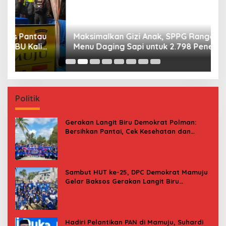
Maksimalkan Gizi Anak, SPPG Rangas Sajikan
P
Menu Daging Sapi untuk 2.798 Penerima
P
B
Politik
Gerakan Langit Biru Demokrat Polman:
Bersihkan Pantai, Cek Kesehatan dan
Donor Darah
Sambut HUT ke-25, DPC Demokrat Mamuju
Gelar Baksos Gerakan Langit Biru
Indonesia Asri
Hadiri Pelantikan PAN di Mamuju, Suhardi