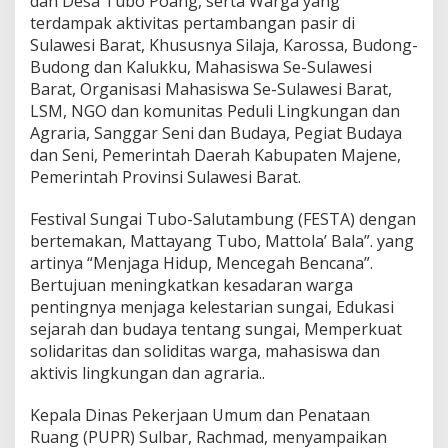
dan Desa Tubo Poang, serta Warga yang
S
terdampak aktivitas pertambangan pasir di
D
Sulawesi Barat, Khususnya Silaja, Karossa, Budong-
K
Budong dan Kalukku, Mahasiswa Se-Sulawesi
:
P
Barat, Organisasi Mahasiswa Se-Sulawesi Barat,
e
LSM, NGO dan komunitas Peduli Lingkungan dan
m
Agraria, Sanggar Seni dan Budaya, Pegiat Budaya
b
dan Seni, Pemerintah Daerah Kabupaten Majene,
a
Pemerintah Provinsi Sulawesi Barat.
n
g
u
Festival Sungai Tubo-Salutambung (FESTA) dengan
n
bertemakan, Mattayang Tubo, Mattola’ Bala”. yang
a
artinya “Menjaga Hidup, Mencegah Bencana”.
n
Bertujuan meningkatkan kesadaran warga
H
a
pentingnya menjaga kelestarian sungai, Edukasi
r
sejarah dan budaya tentang sungai, Memperkuat
u
solidaritas dan soliditas warga, mahasiswa dan
s
aktivis lingkungan dan agraria..
S
e
l
Kepala Dinas Pekerjaan Umum dan Penataan
a
Ruang (PUPR) Sulbar, Rachmad, menyampaikan
r