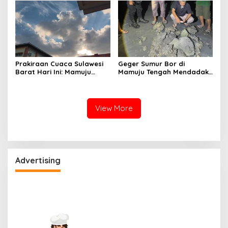
Prakiraan Cuaca Sulawesi
Geger Sumur Bor di
Barat Hari Ini: Mamuju
Mamuju Tengah Mendadak
Diguyur Hujan, Polman
Semburkan Lumpur dan
Terapkan Suhu Terpanas
Suara Gemuruh, Warga
Panik
View More
Advertising