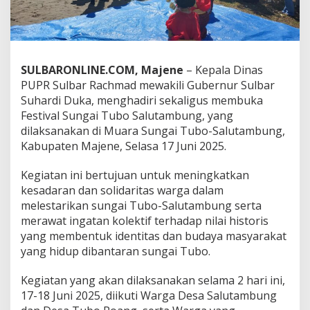
T
u
b
o
-
SULBARONLINE.COM, Majene
– Kepala Dinas
S
a
PUPR Sulbar Rachmad mewakili Gubernur Sulbar
l
Suhardi Duka, menghadiri sekaligus membuka
u
Festival Sungai Tubo Salutambung, yang
t
dilaksanakan di Muara Sungai Tubo-Salutambung,
a
Kabupaten Majene, Selasa 17 Juni 2025.
m
b
u
Kegiatan ini bertujuan untuk meningkatkan
n
kesadaran dan solidaritas warga dalam
g
melestarikan sungai Tubo-Salutambung serta
,
merawat ingatan kolektif terhadap nilai historis
G
u
yang membentuk identitas dan budaya masyarakat
b
yang hidup dibantaran sungai Tubo.
e
r
Kegiatan yang akan dilaksanakan selama 2 hari ini,
n
17-18 Juni 2025, diikuti Warga Desa Salutambung
u
r