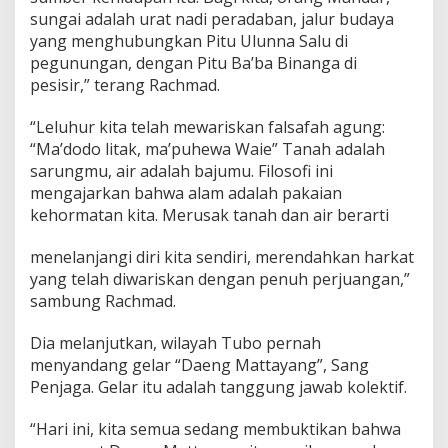
a
sungai adalah urat nadi peradaban, jalur budaya
n
K
yang menghubungkan Pitu Ulunna Salu di
e
pegunungan, dengan Pitu Ba’ba Binanga di
l
pesisir,” terang Rachmad.
u
h
“Leluhur kita telah mewariskan falsafah agung:
u
r
“Ma’dodo litak, ma’puhewa Waie” Tanah adalah
a
sarungmu, air adalah bajumu. Filosofi ini
n
mengajarkan bahwa alam adalah pakaian
B
kehormatan kita. Merusak tanah dan air berarti
u
d
a
menelanjangi diri kita sendiri, merendahkan harkat
y
yang telah diwariskan dengan penuh perjuangan,”
a
sambung Rachmad.
Dia melanjutkan, wilayah Tubo pernah
menyandang gelar “Daeng Mattayang”, Sang
Penjaga. Gelar itu adalah tanggung jawab kolektif.
“Hari ini, kita semua sedang membuktikan bahwa