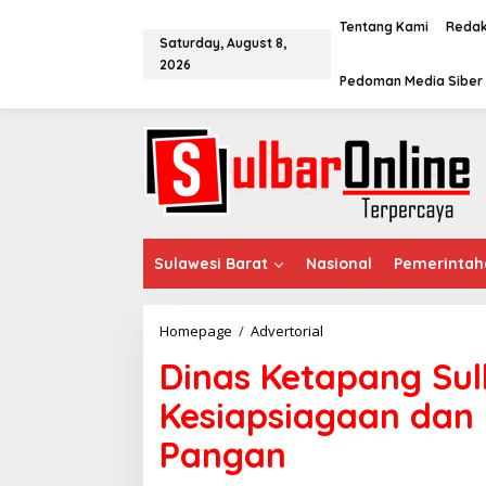
S
k
Tentang Kami
Redak
Saturday, August 8,
i
2026
p
Pedoman Media Siber
t
o
c
o
n
t
e
n
t
Sulawesi Barat
Nasional
Pemerintah
Homepage
/
Advertorial
D
i
Dinas Ketapang Sul
n
a
Kesiapsiagaan dan 
s
K
Pangan
e
t