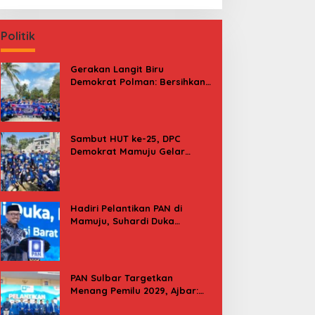
Politik
Gerakan Langit Biru
Demokrat Polman: Bersihkan
Pantai, Cek Kesehatan dan
Donor Darah
Sambut HUT ke-25, DPC
Demokrat Mamuju Gelar
Baksos Gerakan Langit Biru
Indonesia Asri
Hadiri Pelantikan PAN di
Mamuju, Suhardi Duka
Kenang 2 Kali Diusung Jadi
Bupati
PAN Sulbar Targetkan
Menang Pemilu 2029, Ajbar:
Bagi Kami, Februari 2029 Itu