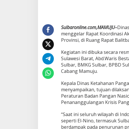
a
p
a
n
g
S
Sulbaronline.com,MAMUJU–
Dinas
u
menggelar Rapat Koordinasi A
l
Provinsi, di Ruang Rapat Balitb
b
a
Kegiatan ini dibuka secara res
r
G
Sulawesi Barat, Abd.Waris Besta
e
Sulbar, BMKG Sulbar, BPBD Sul
l
Cabang Mamuju.
a
r
Kepala Dinas Ketahanan Pangan 
R
a
menyampaikan, tujuan dilaksan
k
Peraturan Badan Pangan Nasion
o
Penananggulangan Krisis Panga
r
A
“Saat ini seluruh wilayah di I
k
s
seperti El-Nino, termasuk Sul
i
berdampak pada penurunan pro