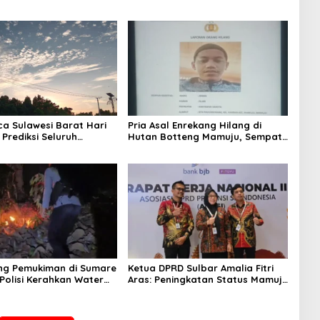
ca Sulawesi Barat Hari
Pria Asal Enrekang Hilang di
 Prediksi Seluruh
Hutan Botteng Mamuju, Sempat
 Berawan
Kirim SMS Kelaparan ke Istri
ng Pemukiman di Sumare
Ketua DPRD Sulbar Amalia Fitri
Polisi Kerahkan Water
Aras: Peningkatan Status Mamuju
inakkan Karhutla
Adalah Lompatan Mutlak