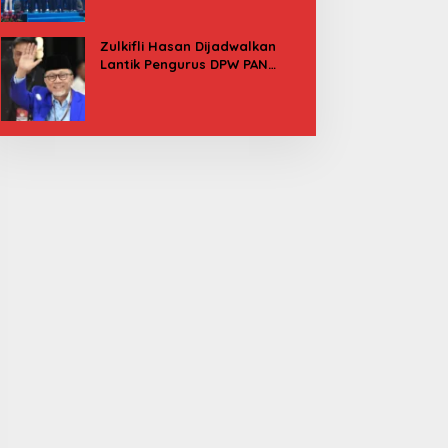
Besok
Zulkifli Hasan Dijadwalkan
Lantik Pengurus DPW PAN
Sulbar, Usung Agenda “Satu
Tekad Bantu Rakyat”