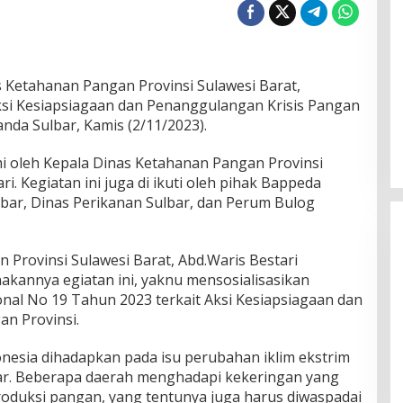
 Ketahanan Pangan Provinsi Sulawesi Barat,
ksi Kesiapsiagaan dan Penanggulangan Krisis Pangan
anda Sulbar, Kamis (2/11/2023).
mi oleh Kepala Dinas Ketahanan Pangan Provinsi
ri. Kegiatan ini juga di ikuti oleh pihak Bappeda
bar, Dinas Perikanan Sulbar, dan Perum Bulog
Provinsi Sulawesi Barat, Abd.Waris Bestari
akannya egiatan ini, yaknu mensosialisasikan
al No 19 Tahun 2023 terkait Aksi Kesiapsiagaan dan
n Provinsi.
Polresta Mamuju Terapkan
Restorative Justice Kasus
ndonesia dihadapkan pada isu perubahan iklim ekstrim
Intimidasi Juru Parkir Jalan Emmy
bar. Beberapa daerah menghadapi kekeringan yang
Saelan
duksi pangan, yang tentunya juga harus diwaspadai