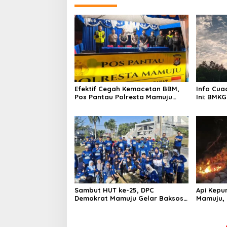
Efektif Cegah Kemacetan BBM,
Info Cua
Pos Pantau Polresta Mamuju
Ini: BMKG
Amankan Jalur SPBU Kali Mamuju
Wilayah
Sambut HUT ke-25, DPC
Api Kepu
Demokrat Mamuju Gelar Baksos
Mamuju, 
Gerakan Langit Biru Indonesia
Cannon J
Asri