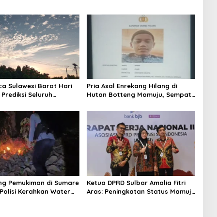
ca Sulawesi Barat Hari
Pria Asal Enrekang Hilang di
 Prediksi Seluruh
Hutan Botteng Mamuju, Sempat
 Berawan
Kirim SMS Kelaparan ke Istri
ng Pemukiman di Sumare
Ketua DPRD Sulbar Amalia Fitri
Polisi Kerahkan Water
Aras: Peningkatan Status Mamuju
inakkan Karhutla
Adalah Lompatan Mutlak