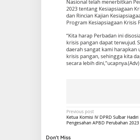
Nasional telah menerbitkan P
a
n
2023 tentang Kesiapsiagaan Kr
g
dan Rincian Kajian Kesiapsiag
a
Program Kesiapsiagaan Krisis 
n
K
“Kita harap Perbadan ini disosi
r
i
krisis pangan dapat terwujud. 
s
daerah sangat kami harapkan 
i
krisis pangan, sehingga kita d
s
secara lebih dini,”ucapnya.(Adv)
P
a
n
g
a
n
P
Previous post
Ketua Komisi IV DPRD Sulbar Hadiri 
o
Pengesahan APBD Perubahan 2023
s
t
Don't Miss