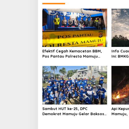
n
a
v
i
g
a
Efektif Cegah Kemacetan BBM,
Info Cua
t
Pos Pantau Polresta Mamuju
Ini: BMKG
i
Amankan Jalur SPBU Kali Mamuju
Wilayah
o
n
Sambut HUT ke-25, DPC
Api Kepu
Demokrat Mamuju Gelar Baksos
Mamuju, 
Gerakan Langit Biru Indonesia
Cannon J
Asri