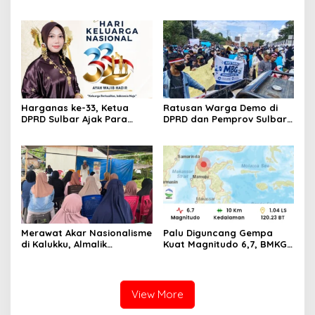
Mamuju Pulihkan Ekosistem
Manakarra Mamuju
Laut Lewat 213 Fragmen
Kembali Kinclong Pasca-
Karang
Hari Bhayangkara
Harganas ke-33, Ketua
Ratusan Warga Demo di
DPRD Sulbar Ajak Para
DPRD dan Pemprov Sulbar,
Ayah ‘Hadir Seutuhnya’
Serukan Keberlanjutan
demi Indonesia Emas 2046
MBG
Merawat Akar Nasionalisme
Palu Diguncang Gempa
di Kalukku, Almalik
Kuat Magnitudo 6,7, BMKG
Pababari Ingatkan Bahaya
Rilis Pernyataan Soal
Pudarnya Nilai Kebangsaan
Ancaman Tsunami
View More