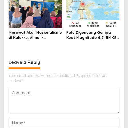
Merawat Akar Nasionalisme
Palu Diguncang Gempa
di Kalukku, Almalik
Kuat Magnitudo 6,7, BMKG
Pababari Ingatkan Bahaya
Rilis Pernyataan Soal
Pudarnya Nilai Kebangsaan
Ancaman Tsunami
Leave a Reply
Your email address will not be published.
Required fields are
marked
*