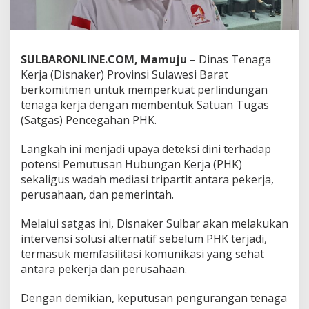
b
a
r
S
SULBARONLINE.COM, Mamuju
– Dinas Tenaga
i
a
Kerja (Disnaker) Provinsi Sulawesi Barat
p
berkomitmen untuk memperkuat perlindungan
k
tenaga kerja dengan membentuk Satuan Tugas
a
(Satgas) Pencegahan PHK.
n
I
n
Langkah ini menjadi upaya deteksi dini terhadap
t
potensi Pemutusan Hubungan Kerja (PHK)
e
sekaligus wadah mediasi tripartit antara pekerja,
r
perusahaan, dan pemerintah.
v
e
n
Melalui satgas ini, Disnaker Sulbar akan melakukan
s
intervensi solusi alternatif sebelum PHK terjadi,
i
termasuk memfasilitasi komunikasi yang sehat
d
antara pekerja dan perusahaan.
a
n
P
Dengan demikian, keputusan pengurangan tenaga
e