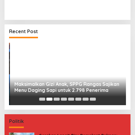
Recent Post
Maksimalkan Gizi Anak, SPPG Rangas Sajikan
P
Menu Daging Sapi untuk 2.798 Penerima
P
B
Politik