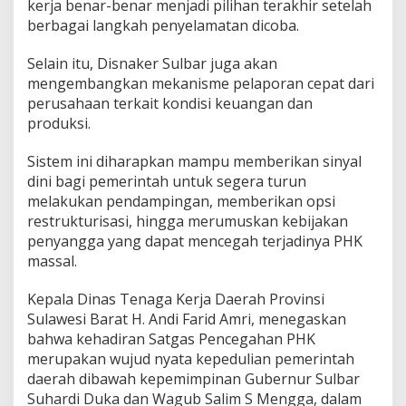
kerja benar-benar menjadi pilihan terakhir setelah
n
berbagai langkah penyelamatan dicoba.
d
a
Selain itu, Disnaker Sulbar juga akan
m
p
mengembangkan mekanisme pelaporan cepat dari
i
perusahaan terkait kondisi keuangan dan
n
produksi.
g
a
Sistem ini diharapkan mampu memberikan sinyal
n
b
dini bagi pemerintah untuk segera turun
a
melakukan pendampingan, memberikan opsi
g
restrukturisasi, hingga merumuskan kebijakan
i
penyangga yang dapat mencegah terjadinya PHK
P
e
massal.
r
u
Kepala Dinas Tenaga Kerja Daerah Provinsi
s
Sulawesi Barat H. Andi Farid Amri, menegaskan
a
bahwa kehadiran Satgas Pencegahan PHK
h
a
merupakan wujud nyata kepedulian pemerintah
a
daerah dibawah kepemimpinan Gubernur Sulbar
n
Suhardi Duka dan Wagub Salim S Mengga, dalam