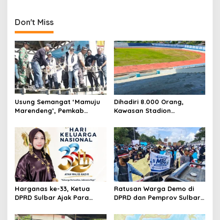
Diprediksi Hujan Ringan
DPRD Mamuju, Kooperatif
Hari Ini, Mamasa Paling
atau Jemput Paksa?
Dingin
Don't Miss
Usung Semangat ‘Mamuju
Dihadiri 8.000 Orang,
Marendeng’, Pemkab
Kawasan Stadion
Mamuju Pulihkan Ekosistem
Manakarra Mamuju
Laut Lewat 213 Fragmen
Kembali Kinclong Pasca-
Karang
Hari Bhayangkara
Harganas ke-33, Ketua
Ratusan Warga Demo di
DPRD Sulbar Ajak Para
DPRD dan Pemprov Sulbar,
Ayah ‘Hadir Seutuhnya’
Serukan Keberlanjutan
demi Indonesia Emas 2046
MBG