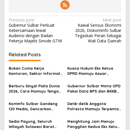
P
Previous post
Next post
Gubernur Sulbar Perkuat
Kawal Sensus Ekonomi
o
Kebersamaan lewat
2026, Diskominfo Sulbar
s
Audiensi dengan Badan
Tegaskan Peran Sebagai
Pekerja Majelis Sinode GTM
Wali Data Daerah
t
n
Related Posts
a
v
Bukan Cuma Kerja
Kuasa Hukum Eks Ketua
Kantoran, Sektor Informal
DPRD Mamuju Azwar
i
Jadi Penyelamat Pasar
Anshari Bakal Ajukan
g
Kerja Sulawesi Barat
Penangguhan Penahanan
Berburu Sinyal Piala Dunia
Gubernur Sulbar Minta OPD
2026, Cara Mamuju Tengah
Pakai Data BPS dan BKKBN
a
Kikis Wilayah Blankspot
untuk Percepatan
t
Lewat TVRI
Penurunan Stunting
Kominfo Sulbar Gandeng
Detik-detik Anggota
i
120 Media, Gencarkan
Polresta Mamuju Terpental
Edukasi Stunting Berbasis
Dipukul Massa Saat
o
Data
Amankan Demo Mahasiswa
Sedia Payung, Seluruh
Menghitung Jam Menuju
n
Wilayah Sulawesi Barat
Panggilan Kedua Eks Ketua