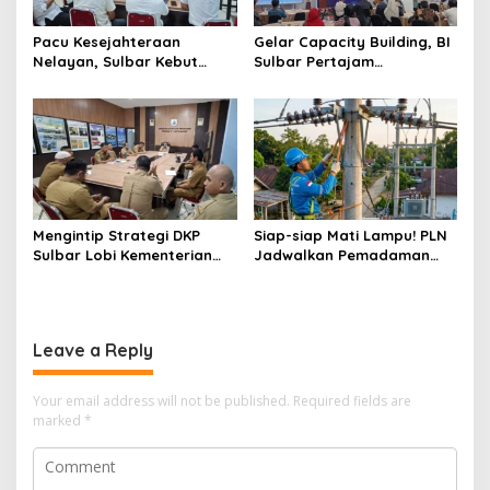
Pacu Kesejahteraan
Gelar Capacity Building, BI
Nelayan, Sulbar Kebut
Sulbar Pertajam
Program Kampung Nelayan
Kemampuan Jurnalis Lokal
Merah Putih dan Bantuan
Kapal
Mengintip Strategi DKP
Siap-siap Mati Lampu! PLN
Sulbar Lobi Kementerian
Jadwalkan Pemadaman
dan Australia untuk Pacu
Listrik Masif di Mamuju
Sektor Kelautan
Tengah Mulai Besok
Leave a Reply
Your email address will not be published.
Required fields are
marked
*