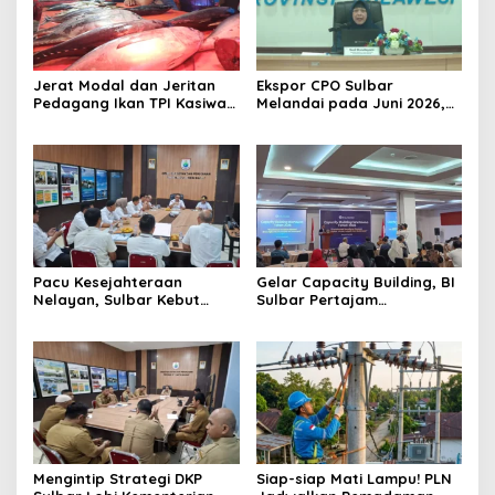
Jerat Modal dan Jeritan
Ekspor CPO Sulbar
Pedagang Ikan TPI Kasiwa
Melandai pada Juni 2026,
Mamuju Saat Harga
Pengiriman ke Filipina
Melonjak
Justru Melonjak 149 Persen
Pacu Kesejahteraan
Gelar Capacity Building, BI
Nelayan, Sulbar Kebut
Sulbar Pertajam
Program Kampung Nelayan
Kemampuan Jurnalis Lokal
Merah Putih dan Bantuan
Kapal
Mengintip Strategi DKP
Siap-siap Mati Lampu! PLN