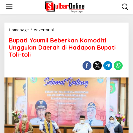
S
k
i
p
t
o
Homepage
/
Advertorial
B
c
u
Bupati Yaumil Beberkan Komoditi
o
p
n
a
Unggulan Daerah di Hadapan Bupati
t
t
Toli-toli
e
i
n
Y
t
a
u
m
i
l
B
e
b
e
r
k
a
n