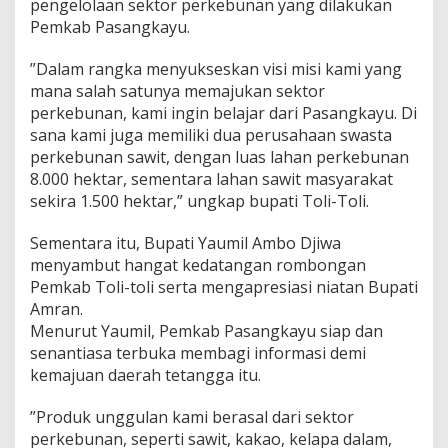
pengelolaan sektor perkebunan yang dilakukan
a
Pemkab Pasangkayu.
d
a
”Dalam rangka menyukseskan visi misi kami yang
p
a
mana salah satunya memajukan sektor
n
perkebunan, kami ingin belajar dari Pasangkayu. Di
B
sana kami juga memiliki dua perusahaan swasta
u
perkebunan sawit, dengan luas lahan perkebunan
p
a
8.000 hektar, sementara lahan sawit masyarakat
t
sekira 1.500 hektar,” ungkap bupati Toli-Toli.
i
T
Sementara itu, Bupati Yaumil Ambo Djiwa
o
menyambut hangat kedatangan rombongan
l
i
Pemkab Toli-toli serta mengapresiasi niatan Bupati
-
Amran.
t
Menurut Yaumil, Pemkab Pasangkayu siap dan
o
senantiasa terbuka membagi informasi demi
l
kemajuan daerah tetangga itu.
i
”Produk unggulan kami berasal dari sektor
perkebunan, seperti sawit, kakao, kelapa dalam,