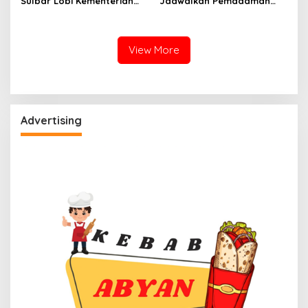
Sulbar Lobi Kementerian
Jadwalkan Pemadaman
dan Australia untuk Pacu
Listrik Masif di Mamuju
Sektor Kelautan
Tengah Mulai Besok
View More
Advertising