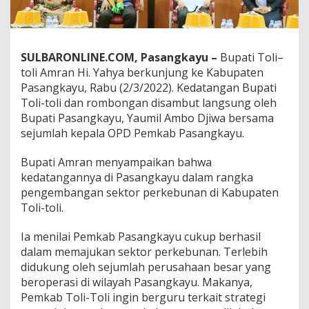
K
o
m
o
SULBARONLINE.COM, Pasangkayu –
Bupati Toli–
d
i
toli Amran Hi. Yahya berkunjung ke Kabupaten
t
Pasangkayu, Rabu (2/3/2022). Kedatangan Bupati
i
Toli-toli dan rombongan disambut langsung oleh
U
Bupati Pasangkayu, Yaumil Ambo Djiwa bersama
n
sejumlah kepala OPD Pemkab Pasangkayu.
g
g
u
Bupati Amran menyampaikan bahwa
l
kedatangannya di Pasangkayu dalam rangka
a
pengembangan sektor perkebunan di Kabupaten
n
Toli-toli.
D
a
e
Ia menilai Pemkab Pasangkayu cukup berhasil
r
dalam memajukan sektor perkebunan. Terlebih
a
didukung oleh sejumlah perusahaan besar yang
h
beroperasi di wilayah Pasangkayu. Makanya,
d
i
Pemkab Toli-Toli ingin berguru terkait strategi
H