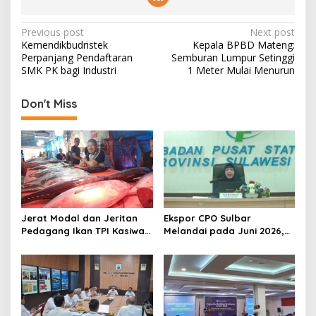
P
Previous post
Next post
Kemendikbudristek
Kepala BPBD Mateng:
o
Perpanjang Pendaftaran
Semburan Lumpur Setinggi
s
SMK PK bagi Industri
1 Meter Mulai Menurun
t
Don't Miss
n
a
v
i
g
a
Jerat Modal dan Jeritan
Ekspor CPO Sulbar
t
Pedagang Ikan TPI Kasiwa
Melandai pada Juni 2026,
Mamuju Saat Harga
Pengiriman ke Filipina
i
Melonjak
Justru Melonjak 149 Persen
o
n