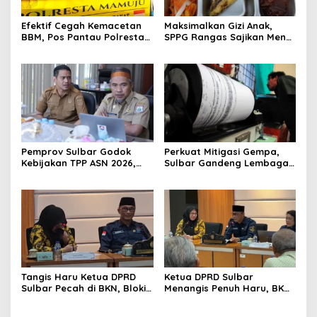
Efektif Cegah Kemacetan
Maksimalkan Gizi Anak,
BBM, Pos Pantau Polresta
SPPG Rangas Sajikan Menu
Mamuju Amankan Jalur
Daging Sapi untuk 2.798
SPBU Kali Mamuju
Penerima
Pemprov Sulbar Godok
Perkuat Mitigasi Gempa,
Kebijakan TPP ASN 2026,
Sulbar Gandeng Lembaga
Sekda Tekankan Aspek
Jepang Pasang
Kemampuan Fiskal
Seismometer Canggih di
Kantor Gubernur
Tangis Haru Ketua DPRD
Ketua DPRD Sulbar
Sulbar Pecah di BKN, Blokir
Menangis Penuh Haru, BKN
Layanan ASN 6 Kabupaten
Akhirnya Buka Blokir
Resmi Dicabut
Layanan ASN di 6