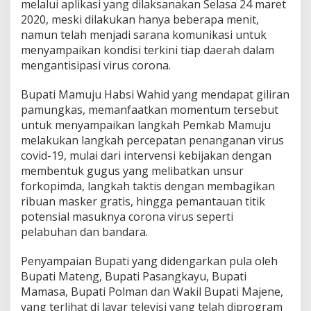
melalui aplikasi yang dilaksanakan Selasa 24 maret
s
2020, meski dilakukan hanya beberapa menit,
i
namun telah menjadi sarana komunikasi untuk
P
h
menyampaikan kondisi terkini tiap daerah dalam
y
mengantisipasi virus corona.
s
i
Bupati Mamuju Habsi Wahid yang mendapat giliran
c
pamungkas, memanfaatkan momentum tersebut
a
l
untuk menyampaikan langkah Pemkab Mamuju
D
melakukan langkah percepatan penanganan virus
i
covid-19, mulai dari intervensi kebijakan dengan
s
membentuk gugus yang melibatkan unsur
t
forkopimda, langkah taktis dengan membagikan
a
n
ribuan masker gratis, hingga pemantauan titik
c
potensial masuknya corona virus seperti
i
pelabuhan dan bandara.
n
g
Penyampaian Bupati yang didengarkan pula oleh
Bupati Mateng, Bupati Pasangkayu, Bupati
Mamasa, Bupati Polman dan Wakil Bupati Majene,
yang terlihat di layar televisi yang telah diprogram