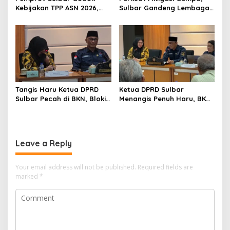
Kebijakan TPP ASN 2026,
Sulbar Gandeng Lembaga
Sekda Tekankan Aspek
Jepang Pasang
Kemampuan Fiskal
Seismometer Canggih di
Kantor Gubernur
Tangis Haru Ketua DPRD
Ketua DPRD Sulbar
Sulbar Pecah di BKN, Blokir
Menangis Penuh Haru, BKN
Layanan ASN 6 Kabupaten
Akhirnya Buka Blokir
Resmi Dicabut
Layanan ASN di 6
Kabupaten di Sulbar
Leave a Reply
Your email address will not be published.
Required fields are
marked
*