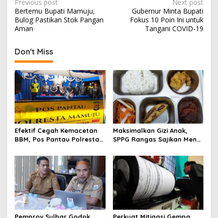
P
Previous post
Next post
Bertemu Bupati Mamuju,
Gubernur Minta Bupati
o
Bulog Pastikan Stok Pangan
Fokus 10 Poin Ini untuk
s
Aman
Tangani COVID-19
t
Don't Miss
n
a
v
i
g
a
Efektif Cegah Kemacetan
Maksimalkan Gizi Anak,
t
BBM, Pos Pantau Polresta
SPPG Rangas Sajikan Menu
Mamuju Amankan Jalur
Daging Sapi untuk 2.798
i
SPBU Kali Mamuju
Penerima
o
n
Pemprov Sulbar Godok
Perkuat Mitigasi Gempa,