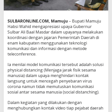
e
c
o
n
SULBARONLINE.COM, Mamuju
– Bupati Mamuju
f
e
Habsi Wahid mengapresiasi upaya Gubernur
r
Sulbar Ali Baal Masdar dalam upayanya melakukan
e
koordinasi dengan jajaran Pemerintah Daerah di
n
enam kabupaten menggunakan teknologi
c
komunikasi dan informasi dengan metode
e
S
teleconference.
o
l
Ia menilai model komunikasi tersebut adalah solusi
u
physical distancing (Menjaga jarak fisik sesama
s
manusia) dalam upaya menghindari kontak
i
K
langsung untuk mencegah penyebaran virus
o
corona namun tidak memutuskan komunikasi
m
sosial antar sesama manusia (social distanching).
u
n
Dalam kegiatan yang dilakukan dengan
i
k
menghubungkan kontak video tiap pejabat daerah
a