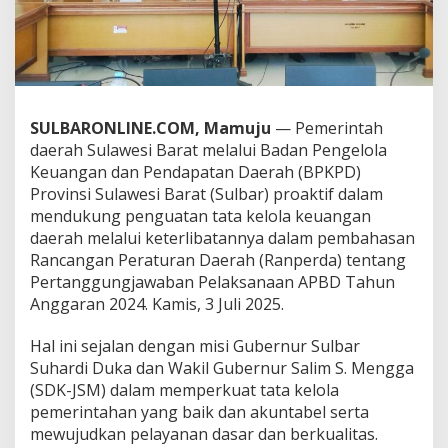
t
P
e
m
b
a
h
SULBARONLINE.COM, Mamuju
— Pemerintah
a
daerah Sulawesi Barat melalui Badan Pengelola
s
Keuangan dan Pendapatan Daerah (BPKPD)
a
n
Provinsi Sulawesi Barat (Sulbar) proaktif dalam
R
mendukung penguatan tata kelola keuangan
a
daerah melalui keterlibatannya dalam pembahasan
n
Rancangan Peraturan Daerah (Ranperda) tentang
p
Pertanggungjawaban Pelaksanaan APBD Tahun
e
r
Anggaran 2024. Kamis, 3 Juli 2025.
d
a
Hal ini sejalan dengan misi Gubernur Sulbar
P
Suhardi Duka dan Wakil Gubernur Salim S. Mengga
e
(SDK-JSM) dalam memperkuat tata kelola
r
t
pemerintahan yang baik dan akuntabel serta
a
mewujudkan pelayanan dasar dan berkualitas.
n