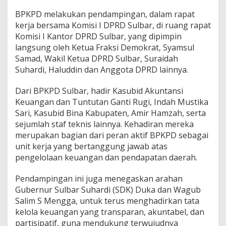
g
BPKPD melakukan pendampingan, dalam rapat
g
kerja bersama Komisi I DPRD Sulbar, di ruang rapat
u
n
Komisi I Kantor DPRD Sulbar, yang dipimpin
g
langsung oleh Ketua Fraksi Demokrat, Syamsul
j
Samad, Wakil Ketua DPRD Sulbar, Suraidah
a
Suhardi, Haluddin dan Anggota DPRD lainnya.
w
a
b
Dari BPKPD Sulbar, hadir Kasubid Akuntansi
a
Keuangan dan Tuntutan Ganti Rugi, Indah Mustika
n
Sari, Kasubid Bina Kabupaten, Amir Hamzah, serta
A
sejumlah staf teknis lainnya. Kehadiran mereka
P
B
merupakan bagian dari peran aktif BPKPD sebagai
D
unit kerja yang bertanggung jawab atas
2
pengelolaan keuangan dan pendapatan daerah.
0
2
Pendampingan ini juga menegaskan arahan
4
B
Gubernur Sulbar Suhardi (SDK) Duka dan Wagub
e
Salim S Mengga, untuk terus menghadirkan tata
r
kelola keuangan yang transparan, akuntabel, dan
s
partisipatif, guna mendukung terwujudnya
a