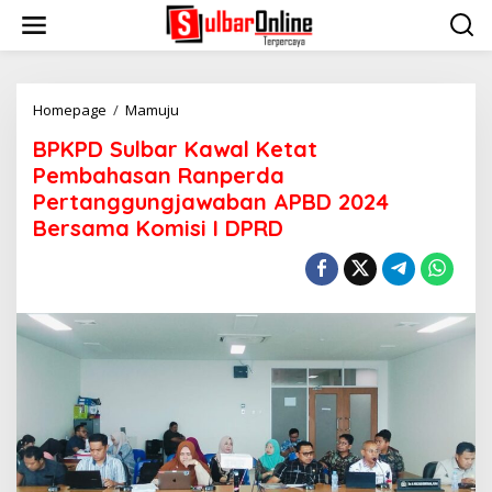
S
k
i
p
t
o
Homepage
/
Mamuju
B
c
P
BPKPD Sulbar Kawal Ketat
o
K
n
P
Pembahasan Ranperda
t
D
Pertanggungjawaban APBD 2024
e
S
Bersama Komisi I DPRD
n
u
t
l
b
a
r
K
a
w
a
l
K
e
t
a