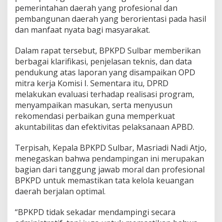
pemerintahan daerah yang profesional dan
m
a
pembangunan daerah yang berorientasi pada hasil
K
dan manfaat nyata bagi masyarakat.
o
m
Dalam rapat tersebut, BPKPD Sulbar memberikan
i
berbagai klarifikasi, penjelasan teknis, dan data
s
i
pendukung atas laporan yang disampaikan OPD
I
mitra kerja Komisi I. Sementara itu, DPRD
D
melakukan evaluasi terhadap realisasi program,
P
menyampaikan masukan, serta menyusun
R
D
rekomendasi perbaikan guna memperkuat
akuntabilitas dan efektivitas pelaksanaan APBD.
Terpisah, Kepala BPKPD Sulbar, Masriadi Nadi Atjo,
menegaskan bahwa pendampingan ini merupakan
bagian dari tanggung jawab moral dan profesional
BPKPD untuk memastikan tata kelola keuangan
daerah berjalan optimal.
“BPKPD tidak sekadar mendampingi secara