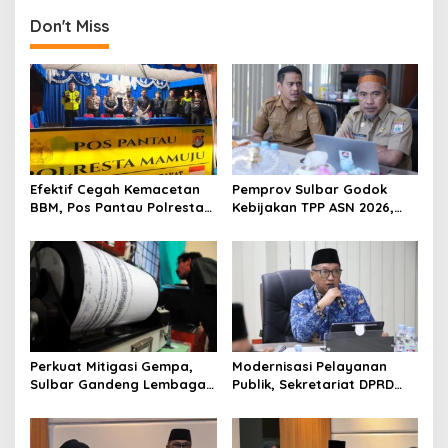
t
Don't Miss
n
a
v
i
g
a
Efektif Cegah Kemacetan
Pemprov Sulbar Godok
t
BBM, Pos Pantau Polresta
Kebijakan TPP ASN 2026,
Mamuju Amankan Jalur
Sekda Tekankan Aspek
i
SPBU Kali Mamuju
Kemampuan Fiskal
o
n
Perkuat Mitigasi Gempa,
Modernisasi Pelayanan
Sulbar Gandeng Lembaga
Publik, Sekretariat DPRD
Jepang Pasang
Sulawesi Barat Resmi
Seismometer Canggih di
Luncurkan Aplikasi SIPAKDE
Kantor Gubernur