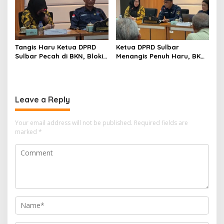
Tangis Haru Ketua DPRD
Ketua DPRD Sulbar
Sulbar Pecah di BKN, Blokir
Menangis Penuh Haru, BKN
Layanan ASN 6 Kabupaten
Akhirnya Buka Blokir
Resmi Dicabut
Layanan ASN di 6
Kabupaten di Sulbar
Leave a Reply
Your email address will not be published.
Required fields are
marked
*