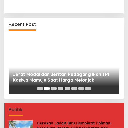
Recent Post
Jerat Modal dan Jeritan Pedagang Ikan TPI
P
Kasiwa Mamuju Saat Harga Melonjak
W
F
Politik
Gerakan Langit Biru Demokrat Polman: