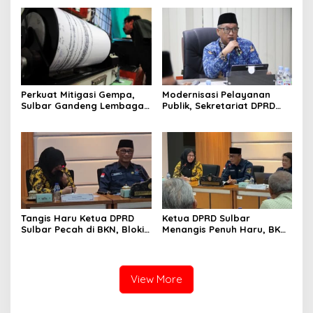
SPBU Kali Mamuju
Kemampuan Fiskal
Perkuat Mitigasi Gempa,
Modernisasi Pelayanan
Sulbar Gandeng Lembaga
Publik, Sekretariat DPRD
Jepang Pasang
Sulawesi Barat Resmi
Seismometer Canggih di
Luncurkan Aplikasi SIPAKDE
Kantor Gubernur
Tangis Haru Ketua DPRD
Ketua DPRD Sulbar
Sulbar Pecah di BKN, Blokir
Menangis Penuh Haru, BKN
Layanan ASN 6 Kabupaten
Akhirnya Buka Blokir
Resmi Dicabut
Layanan ASN di 6
Kabupaten di Sulbar
View More