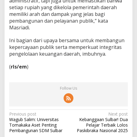
administratif, tapi juga untuk memastikan bahwa
setiap rupiah yang dikelola pemerintah daerah
memiliki arah dan dampak yang jelas bagi
pembangunan dan pelayanan publik,” kata
Masriadi.
Ini bagian dari upaya bersama untuk membangun
kepercayaan publik serta memperkuat integritas
pengelolaan keuangan daerah, imbuhnya.
(
rls/em
)
Follow Us
P
Previous post
Next post
Wagub Salim: Universitas
Kebanggaan Sulbar! Dua
o
Tomakaka Aset Penting
Pelajar Terbaik Lolos
s
Pembangunan SDM Sulbar
Paskibraka Nasional 2025