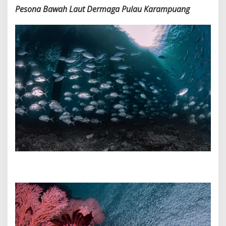
m
Pesona Bawah Laut Dermaga Pulau Karampuang
u
j
u