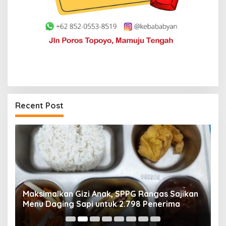
Recent Post
Maksimalkan Gizi Anak, SPPG Rangas Sajikan
P
Menu Daging Sapi untuk 2.798 Penerima
P
B