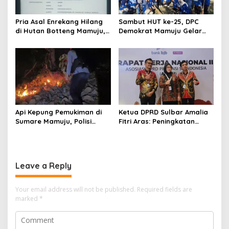
Pria Asal Enrekang Hilang
Sambut HUT ke-25, DPC
di Hutan Botteng Mamuju,
Demokrat Mamuju Gelar
Sempat Kirim SMS
Baksos Gerakan Langit Biru
Kelaparan ke Istri
Indonesia Asri
Api Kepung Pemukiman di
Ketua DPRD Sulbar Amalia
Sumare Mamuju, Polisi
Fitri Aras: Peningkatan
Kerahkan Water Cannon
Status Mamuju Adalah
Jinakkan Karhutla
Lompatan Mutlak
Leave a Reply
Your email address will not be published.
Required fields are
marked
*