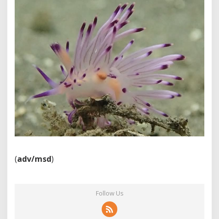
(
adv/msd
)
Follow Us