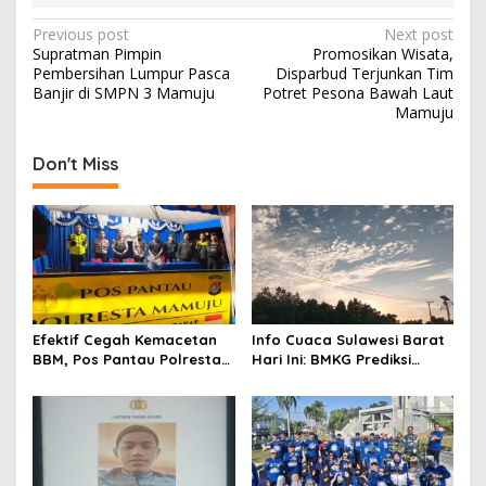
P
Previous post
Next post
Supratman Pimpin
Promosikan Wisata,
o
Pembersihan Lumpur Pasca
Disparbud Terjunkan Tim
s
Banjir di SMPN 3 Mamuju
Potret Pesona Bawah Laut
Mamuju
t
n
Don't Miss
a
v
i
g
a
t
Efektif Cegah Kemacetan
Info Cuaca Sulawesi Barat
BBM, Pos Pantau Polresta
Hari Ini: BMKG Prediksi
i
Mamuju Amankan Jalur
Seluruh Wilayah Berawan
o
SPBU Kali Mamuju
n