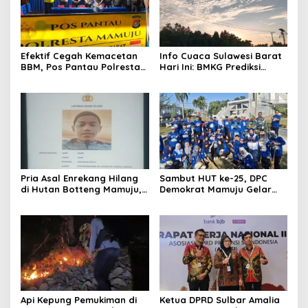
Efektif Cegah Kemacetan
Info Cuaca Sulawesi Barat
BBM, Pos Pantau Polresta
Hari Ini: BMKG Prediksi
Mamuju Amankan Jalur
Seluruh Wilayah Berawan
SPBU Kali Mamuju
Pria Asal Enrekang Hilang
Sambut HUT ke-25, DPC
di Hutan Botteng Mamuju,
Demokrat Mamuju Gelar
Sempat Kirim SMS
Baksos Gerakan Langit Biru
Kelaparan ke Istri
Indonesia Asri
Api Kepung Pemukiman di
Ketua DPRD Sulbar Amalia