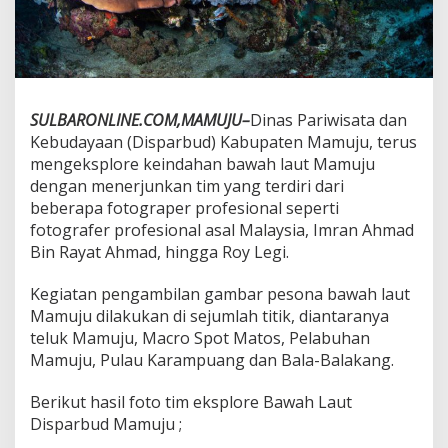
K
e
i
n
d
a
SULBARONLINE.COM,MAMUJU–
Dinas Pariwisata dan
h
a
Kebudayaan (Disparbud) Kabupaten Mamuju, terus
n
mengeksplore keindahan bawah laut Mamuju
B
dengan menerjunkan tim yang terdiri dari
a
beberapa fotograper profesional seperti
w
fotografer profesional asal Malaysia, Imran Ahmad
a
h
Bin Rayat Ahmad, hingga Roy Legi.
L
a
Kegiatan pengambilan gambar pesona bawah laut
u
Mamuju dilakukan di sejumlah titik, diantaranya
t
teluk Mamuju, Macro Spot Matos, Pelabuhan
T
e
Mamuju, Pulau Karampuang dan Bala-Balakang.
l
u
Berikut hasil foto tim eksplore Bawah Laut
k
Disparbud Mamuju ;
M
a