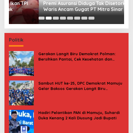
Premi Asuransi Diduga Tak Disetorkan, Ahli
S
Waris Ancam Gugat PT Mitra Sinar Sepadan
Gr
Finance ke PN Mamuju
Politik
Gerakan Langit Biru Demokrat Polman:
Bersihkan Pantai, Cek Kesehatan dan
Donor Darah
Sambut HUT ke-25, DPC Demokrat Mamuju
Gelar Baksos Gerakan Langit Biru
Indonesia Asri
Hadiri Pelantikan PAN di Mamuju, Suhardi
Duka Kenang 2 Kali Diusung Jadi Bupati