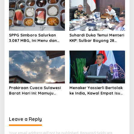
n
SPPG Simboro Salurkan
Suhardi Duka Temui Menteri
3.087 MBG, Ini Menu dan
KKP: Sulbar Boyong 28
Kandungan Gizinya
Desa Nelayan Hingga
Kapal 30 GT
Prakiraan Cuaca Sulawesi
Menaker Yassierli Bertolak
Barat Hari Ini: Mamuju
ke India, Kawal Empat Isu
Diguyur Hujan, Polman
Strategis di Forum BRICS
Terapkan Suhu Terpanas
Leave a Reply
Your email address will not be published.
Required fields are