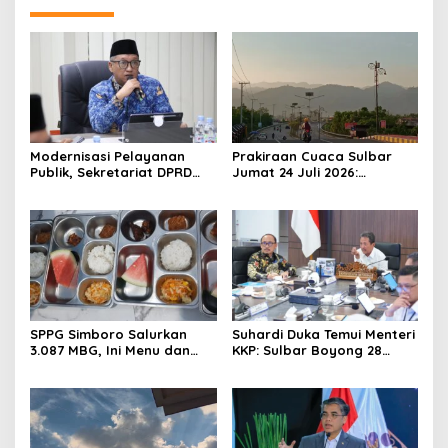
Modernisasi Pelayanan
Prakiraan Cuaca Sulbar
Publik, Sekretariat DPRD
Jumat 24 Juli 2026:
Sulawesi Barat Resmi
Mamasa Dingin 13 Derajat,
Luncurkan Aplikasi SIPAKDE
Daerah Pesisir Cerah
SPPG Simboro Salurkan
Suhardi Duka Temui Menteri
3.087 MBG, Ini Menu dan
KKP: Sulbar Boyong 28
Kandungan Gizinya
Desa Nelayan Hingga
Kapal 30 GT