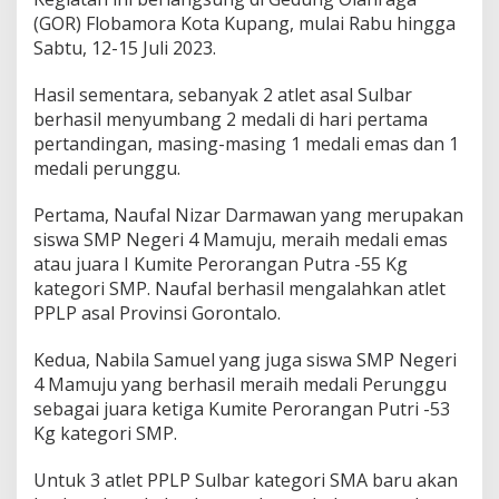
s
(GOR) Flobamora Kota Kupang, mulai Rabu hingga
K
Sabtu, 12-15 Juli 2023.
a
r
Hasil sementara, sebanyak 2 atlet asal Sulbar
a
t
berhasil menyumbang 2 medali di hari pertama
e
pertandingan, masing-masing 1 medali emas dan 1
2
medali perunggu.
0
2
Pertama, Naufal Nizar Darmawan yang merupakan
3
d
siswa SMP Negeri 4 Mamuju, meraih medali emas
i
atau juara I Kumite Perorangan Putra -55 Kg
K
kategori SMP. Naufal berhasil mengalahkan atlet
u
PPLP asal Provinsi Gorontalo.
p
a
n
Kedua, Nabila Samuel yang juga siswa SMP Negeri
g
4 Mamuju yang berhasil meraih medali Perunggu
sebagai juara ketiga Kumite Perorangan Putri -53
Kg kategori SMP.
Untuk 3 atlet PPLP Sulbar kategori SMA baru akan