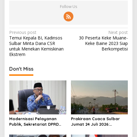
Follow Us
P
Previous post
Next post
Temui Kepala BI, Kadinsos
30 Peserta Keke Muane-
o
Sulbar Minta Dana CSR
Keke Baine 2023 Siap
s
untuk Menekan Kemiskinan
Berkompetisi
Ekstrem
t
n
Don't Miss
a
v
i
g
a
t
Modernisasi Pelayanan
Prakiraan Cuaca Sulbar
Publik, Sekretariat DPRD
Jumat 24 Juli 2026:
i
Sulawesi Barat Resmi
Mamasa Dingin 13 Derajat,
o
Luncurkan Aplikasi SIPAKDE
Daerah Pesisir Cerah