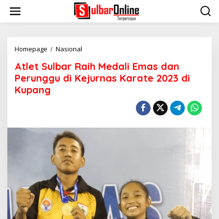
S
k
i
p
t
o
Homepage
/
Nasional
A
c
t
Atlet Sulbar Raih Medali Emas dan
o
l
n
e
Perunggu di Kejurnas Karate 2023 di
t
t
Kupang
e
S
n
u
t
l
b
a
r
R
a
i
h
M
e
d
a
l