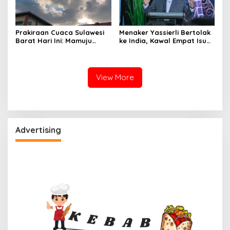
Prakiraan Cuaca Sulawesi
Menaker Yassierli Bertolak
Barat Hari Ini: Mamuju
ke India, Kawal Empat Isu
Diguyur Hujan, Polman
Strategis di Forum BRICS
Terapkan Suhu Terpanas
View More
Advertising