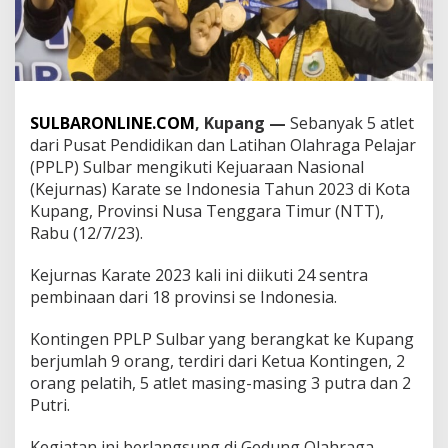
i
E
m
a
s
d
a
SULBARONLINE.COM
, Kupang —
Sebanyak 5 atlet
n
dari Pusat Pendidikan dan Latihan Olahraga Pelajar
P
(PPLP) Sulbar mengikuti Kejuaraan Nasional
e
(Kejurnas) Karate se Indonesia Tahun 2023 di Kota
r
Kupang, Provinsi Nusa Tenggara Timur (NTT),
u
n
Rabu (12/7/23).
g
g
Kejurnas Karate 2023 kali ini diikuti 24 sentra
u
pembinaan dari 18 provinsi se Indonesia.
d
i
K
Kontingen PPLP Sulbar yang berangkat ke Kupang
e
berjumlah 9 orang, terdiri dari Ketua Kontingen, 2
j
orang pelatih, 5 atlet masing-masing 3 putra dan 2
u
Putri.
r
n
a
Kegiatan ini berlangsung di Gedung Olahraga