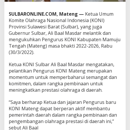
I
M
SULBARONLINE.COM, Mateng —
Ketua Umum
a
t
Komite Olahraga Nasional Indonesia (KONI)
e
Provinsi Sulawesi Barat (Sulbar), yang juga
n
Gubernur Sulbar, Ali Baal Masdar melantik dan
g
mengukuhkan Pengurus KONI Kabupaten Mamuju
Tengah (Mateng) masa bhakti 2022-2026, Rabu
(30/3/2022).
Ketua KONI Sulbar Ali Baal Masdar mengatakan,
pelantikan Pengurus KONI Mateng merupakan
momentum untuk memperbaharui semangat dan
komitmen, dalam rangka pembinaan untuk
meningkatkan prestasi olahraga di daerah.
“Saya berharap Ketua dan jajaran Pengurus baru
KONI Mateng dapat berperan aktif membantu
pemerintah daerah dalam rangka pembinaan dan
pengembangan olahraga prestasi di daerah ini,”
sebut Ali Baal