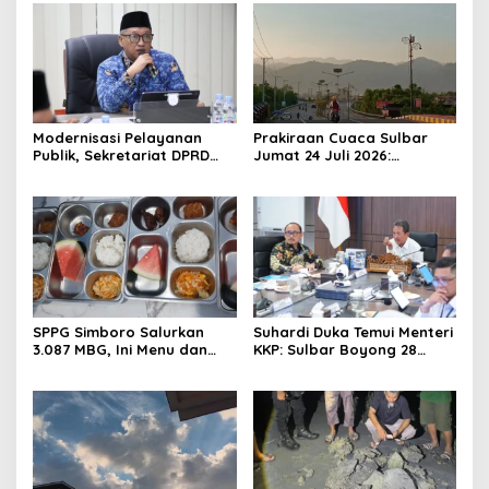
Modernisasi Pelayanan
Prakiraan Cuaca Sulbar
Publik, Sekretariat DPRD
Jumat 24 Juli 2026:
Sulawesi Barat Resmi
Mamasa Dingin 13 Derajat,
Luncurkan Aplikasi SIPAKDE
Daerah Pesisir Cerah
SPPG Simboro Salurkan
Suhardi Duka Temui Menteri
3.087 MBG, Ini Menu dan
KKP: Sulbar Boyong 28
Kandungan Gizinya
Desa Nelayan Hingga
Kapal 30 GT