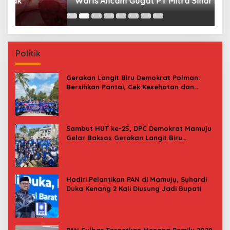
Waris Ancam Gugat PT Mitra Sinar Sepadan
Gr
Finance ke PN Mamuju
Politik
Gerakan Langit Biru Demokrat Polman:
Bersihkan Pantai, Cek Kesehatan dan
Donor Darah
Sambut HUT ke-25, DPC Demokrat Mamuju
Gelar Baksos Gerakan Langit Biru
Indonesia Asri
Hadiri Pelantikan PAN di Mamuju, Suhardi
Duka Kenang 2 Kali Diusung Jadi Bupati