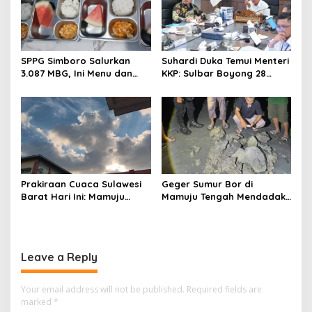
SPPG Simboro Salurkan
Suhardi Duka Temui Menteri
3.087 MBG, Ini Menu dan
KKP: Sulbar Boyong 28
Kandungan Gizinya
Desa Nelayan Hingga
Kapal 30 GT
Prakiraan Cuaca Sulawesi
Geger Sumur Bor di
Barat Hari Ini: Mamuju
Mamuju Tengah Mendadak
Diguyur Hujan, Polman
Semburkan Lumpur dan
Terapkan Suhu Terpanas
Suara Gemuruh, Warga
Panik
Leave a Reply
Your email address will not be published.
Required fields are
marked
*