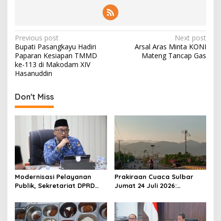
P
Previous post
Next post
Bupati Pasangkayu Hadiri
Arsal Aras Minta KONI
o
Paparan Kesiapan TMMD
Mateng Tancap Gas
s
ke-113 di Makodam XIV
Hasanuddin
t
n
Don't Miss
a
v
i
g
a
t
Modernisasi Pelayanan
Prakiraan Cuaca Sulbar
Publik, Sekretariat DPRD
Jumat 24 Juli 2026:
i
Sulawesi Barat Resmi
Mamasa Dingin 13 Derajat,
o
Luncurkan Aplikasi SIPAKDE
Daerah Pesisir Cerah
n