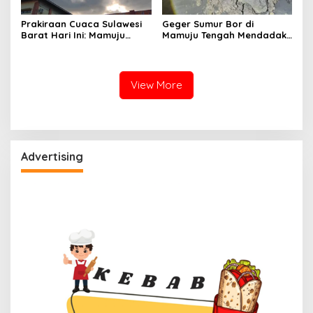
Prakiraan Cuaca Sulawesi
Geger Sumur Bor di
Barat Hari Ini: Mamuju
Mamuju Tengah Mendadak
Diguyur Hujan, Polman
Semburkan Lumpur dan
Terapkan Suhu Terpanas
Suara Gemuruh, Warga
Panik
View More
Advertising