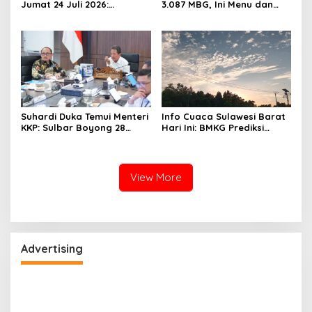
Jumat 24 Juli 2026:
3.087 MBG, Ini Menu dan
Mamasa Dingin 13 Derajat,
Kandungan Gizinya
Daerah Pesisir Cerah
Suhardi Duka Temui Menteri
Info Cuaca Sulawesi Barat
KKP: Sulbar Boyong 28
Hari Ini: BMKG Prediksi
Desa Nelayan Hingga
Seluruh Wilayah Berawan
Kapal 30 GT
View More
Advertising