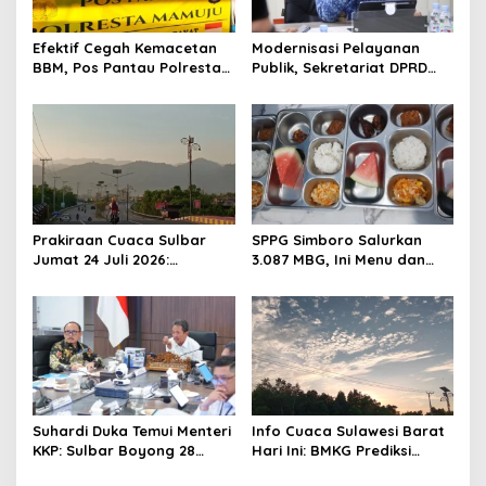
g
a
Efektif Cegah Kemacetan
Modernisasi Pelayanan
t
BBM, Pos Pantau Polresta
Publik, Sekretariat DPRD
Mamuju Amankan Jalur
Sulawesi Barat Resmi
i
SPBU Kali Mamuju
Luncurkan Aplikasi SIPAKDE
o
n
Prakiraan Cuaca Sulbar
SPPG Simboro Salurkan
Jumat 24 Juli 2026:
3.087 MBG, Ini Menu dan
Mamasa Dingin 13 Derajat,
Kandungan Gizinya
Daerah Pesisir Cerah
Suhardi Duka Temui Menteri
Info Cuaca Sulawesi Barat
KKP: Sulbar Boyong 28
Hari Ini: BMKG Prediksi
Desa Nelayan Hingga
Seluruh Wilayah Berawan