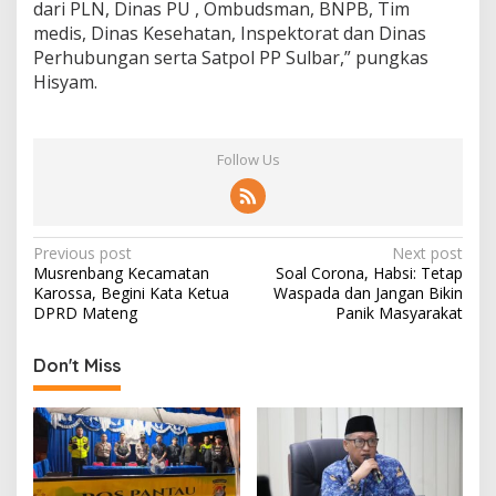
dari PLN, Dinas PU , Ombudsman, BNPB, Tim
medis, Dinas Kesehatan, Inspektorat dan Dinas
Perhubungan serta Satpol PP Sulbar,” pungkas
Hisyam.
Follow Us
P
Previous post
Next post
Musrenbang Kecamatan
Soal Corona, Habsi: Tetap
o
Karossa, Begini Kata Ketua
Waspada dan Jangan Bikin
s
DPRD Mateng
Panik Masyarakat
t
Don't Miss
n
a
v
i