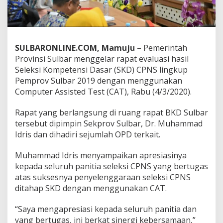
d
e
S
K
D
SULBARONLINE.COM, Mamuju
– Pemerintah
B
Provinsi Sulbar menggelar rapat evaluasi hasil
a
Seleksi Kompetensi Dasar (SKD) CPNS lingkup
k
a
Pemprov Sulbar 2019 dengan menggunakan
l
Computer Assisted Test (CAT), Rabu (4/3/2020).
D
i
Rapat yang berlangsung di ruang rapat BKD Sulbar
r
tersebut dipimpin Sekprov Sulbar, Dr. Muhammad
a
n
Idris dan dihadiri sejumlah OPD terkait.
g
k
Muhammad Idris menyampaikan apresiasinya
i
kepada seluruh panitia seleksi CPNS yang bertugas
n
atas suksesnya penyelenggaraan seleksi CPNS
g
ditahap SKD dengan menggunakan CAT.
“Saya mengapresiasi kepada seluruh panitia dan
yang bertugas, ini berkat sinergi kebersamaan,”