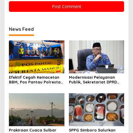
News Feed
Efektif Cegah Kemacetan
Modernisasi Pelayanan
BBM, Pos Pantau Polresta
Publik, Sekretariat DPRD
Mamuju Amankan Jalur
Sulawesi Barat Resmi
SPBU Kali Mamuju
Luncurkan Aplikasi SIPAKDE
Prakiraan Cuaca Sulbar
SPPG Simboro Salurkan