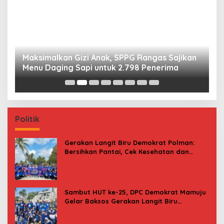
Maksimalkan Gizi Anak, SPPG Rangas Sajikan
P
Menu Daging Sapi untuk 2.798 Penerima
P
B
Politik
Gerakan Langit Biru Demokrat Polman:
Bersihkan Pantai, Cek Kesehatan dan
Donor Darah
Sambut HUT ke-25, DPC Demokrat Mamuju
Gelar Baksos Gerakan Langit Biru
Indonesia Asri