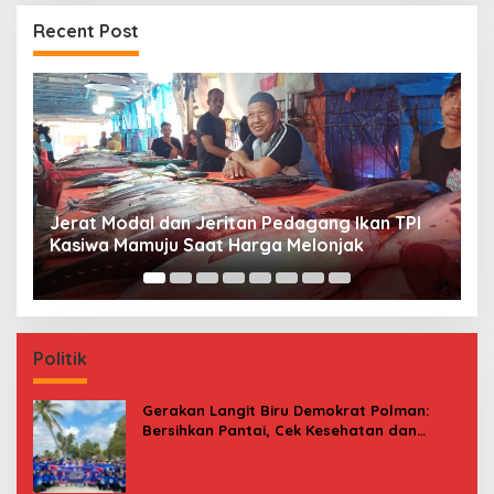
Recent Post
Premi Asuransi Diduga Tak Disetorkan, Ahli
S
Waris Ancam Gugat PT Mitra Sinar Sepadan
Gr
Finance ke PN Mamuju
Politik
Gerakan Langit Biru Demokrat Polman:
Bersihkan Pantai, Cek Kesehatan dan
Donor Darah