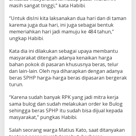
v
masih sangat tinggi,” kata Habibi.
S
u
“Untuk disIni kita laksanakan dua hari dan di taman
l
karema juga dua hari, ini juga sebagai bentuk
b
memeriahkan hari jadi mamuju ke 484 tahun,”
a
r
ungkap Habibi.
J
a
Kata dia ini dilakukan sebagai upaya membantu
d
masyarakat ditengah adanya kenaikan harga
i
bahan pokok di pasaran khususnya beras, telur
S
o
dan lain-lain. Oleh nya diharapkan dengan adanya
l
beras SPHP harga-harga beras dipasaran bergerak
u
turun.
s
i
“Karena sudah banyak RPK yang jadi mitra kerja
W
a
sama bulog dan sudah melakukan order ke Bulog
r
sehingga beras SPHP itu sudah bisa dijual kepada
g
masyarakat,” pungkas Habibi.
a
Salah seorang warga Matius Kato, saat ditanyakan