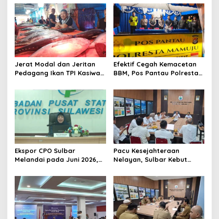
Jerat Modal dan Jeritan
Efektif Cegah Kemacetan
Pedagang Ikan TPI Kasiwa
BBM, Pos Pantau Polresta
Mamuju Saat Harga
Mamuju Amankan Jalur
Melonjak
SPBU Kali Mamuju
Ekspor CPO Sulbar
Pacu Kesejahteraan
Melandai pada Juni 2026,
Nelayan, Sulbar Kebut
Pengiriman ke Filipina
Program Kampung Nelayan
Justru Melonjak 149 Persen
Merah Putih dan Bantuan
Kapal