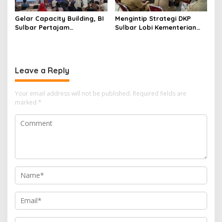
Gelar Capacity Building, BI
Mengintip Strategi DKP
Sulbar Pertajam
Sulbar Lobi Kementerian
Kemampuan Jurnalis Lokal
dan Australia untuk Pacu
Sektor Kelautan
Leave a Reply
Your email address will not be published.
Required fields are
marked
*