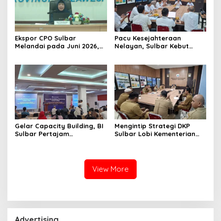
Ekspor CPO Sulbar
Pacu Kesejahteraan
Melandai pada Juni 2026,
Nelayan, Sulbar Kebut
Pengiriman ke Filipina
Program Kampung Nelayan
Justru Melonjak 149 Persen
Merah Putih dan Bantuan
Kapal
Gelar Capacity Building, BI
Mengintip Strategi DKP
Sulbar Pertajam
Sulbar Lobi Kementerian
Kemampuan Jurnalis Lokal
dan Australia untuk Pacu
Sektor Kelautan
View More
Advertising