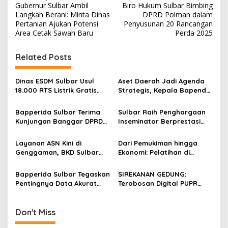
Gubernur Sulbar Ambil
Biro Hukum Sulbar Bimbing
o
Langkah Berani: Minta Dinas
DPRD Polman dalam
s
Pertanian Ajukan Potensi
Penyusunan 20 Rancangan
Area Cetak Sawah Baru
Perda 2025
t
n
Related Posts
a
v
Dinas ESDM Sulbar Usul
Aset Daerah Jadi Agenda
18.000 RTS Listrik Gratis
Strategis, Kepala Bapenda
i
dan Perluasan Jaringan
Sulbar Perkuat Sinergi
g
Listrik Desa Tahun 2027
dengan Sekprov
Bapperida Sulbar Terima
Sulbar Raih Penghargaan
Kunjungan Banggar DPRD
Inseminator Berprestasi
a
Pasangkayu Bahas
Wilayah Introduksi Tingkat
t
Penyesuaian Anggaran
Nasional 2025
Layanan ASN Kini di
Dari Pemukiman hingga
2026
i
Genggaman, BKD Sulbar
Ekonomi: Pelatihan di
Siapkan Aplikasi “Juara”
Sulbar Bahas Strategi
o
Pemulihan Pascabencana
Bapperida Sulbar Tegaskan
SIREKANAN GEDUNG:
n
Secara Menyeluruh
Pentingnya Data Akurat
Terobosan Digital PUPR
dalam Pemenuhan SPM
Sulbar yang Sejalan
dengan Regulasi Nasional
Bangunan Gedung
Don't Miss