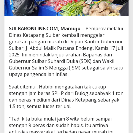
p
a
t
K
i
SULBARONLINE.COM, Mamuju
– Pemprov melalui
l
Dinas Ketapang Sulbar kembali menggelar
a
gerakan pangan murah di Depan Kantor Gubernur
t
,
Sulbar, Jl Abdul Malik Pattana Endeng, Kamis 17 Juli
P
2025. Ini menindaklanjuti arahan Bapanas dan
a
Gubernur Sulbar Suhardi Duka (SDK) dan Wakil
s
Gubernur Salim S Mengga (JSM) sebagai salah satu
a
r
upaya pengendalian inflasi.
M
u
Saat ditemui, Habibi mengatakan tak cukup
r
stengah jam beras SPHP dari Bulog sebabyak 1 ton
a
dan beras medium dari Dinas Ketapang sebanyak
h
P
1,5 ton, semua ludes terjual.
e
m
“Tadi kita buka mulai jam 8 wita belum sampai
p
stengah 9 beras dan sudah habis. Itu artinya
r
antusias masyarakat terhadap pasar murah ini
o