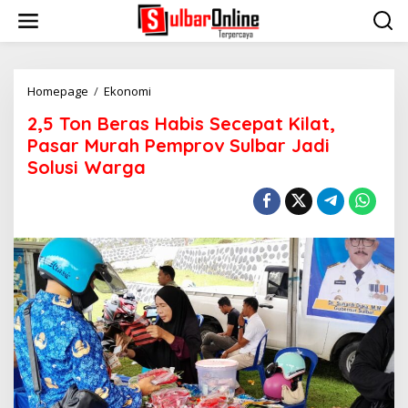
S
k
i
p
t
o
Homepage
/
Ekonomi
2
c
,
2,5 Ton Beras Habis Secepat Kilat,
o
5
n
T
Pasar Murah Pemprov Sulbar Jadi
t
o
Solusi Warga
e
n
n
B
t
e
r
a
s
H
a
b
i
s
S
e
c
e