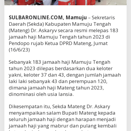
P
e
m
SULBARONLINE.COM, Mamuju
– Sekretaris
k
Daerah (Sekda) Kabupaten Mamuju Tengah
a
(Mateng) Dr. Askaryv secara resmi melepas 183
b
M
jamaah haji Mamuju Tengah tahun 2023 di
a
Pendopo rujab Ketua DPRD Mateng, Jumat
t
(16/6/23)
e
n
Sebanyak 183 jamaah haji Mamuju Tengah
g
tahun 2023 dilepas berdasarkan dua keloter
yakni, keloter 37 dan 43, dengan jumlah jamaah
laki laki sebanyak 43 dan perempuan 120,
dimana jamaah haji Mateng tahun 2023,
dinominasi oleh usia lansia.
Dikesempatan itu, Sekda Mateng Dr. Askary
menyampaikan salam Bupati Mateng kepada
seluruh jamaah haji dengan harapan menjadi
jamaah haji yang mabrur dan pulang kembali