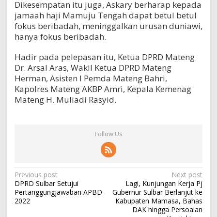
Dikesempatan itu juga, Askary berharap kepada
jamaah haji Mamuju Tengah dapat betul betul
fokus beribadah, meninggalkan urusan duniawi,
hanya fokus beribadah.
Hadir pada pelepasan itu, Ketua DPRD Mateng
Dr. Arsal Aras, Wakil Ketua DPRD Mateng
Herman, Asisten l Pemda Mateng Bahri,
Kapolres Mateng AKBP Amri, Kepala Kemenag
Mateng H. Muliadi Rasyid.
Follow Us
P
Previous post
Next post
DPRD Sulbar Setujui
Lagi, Kunjungan Kerja Pj
o
Pertanggungjawaban APBD
Gubernur Sulbar Berlanjut ke
s
2022
Kabupaten Mamasa, Bahas
DAK hingga Persoalan