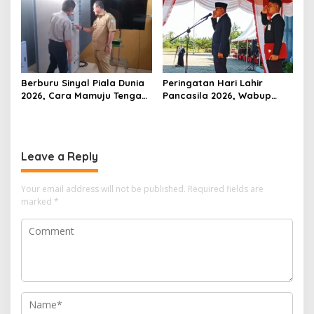
Dibenahi
Berburu Sinyal Piala Dunia
Peringatan Hari Lahir
2026, Cara Mamuju Tengah
Pancasila 2026, Wabup
Kikis Wilayah Blankspot
Mamuju Tengah Ingatkan
Lewat TVRI
Tantangan Disrupsi Global
Leave a Reply
Your email address will not be published.
Required fields are
marked
*