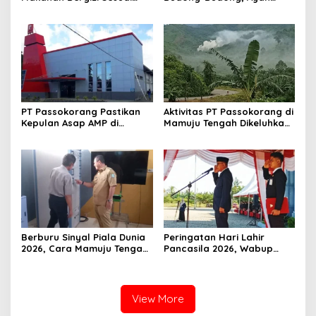
AKG
Berpulang, Balita 3 Tahun
Berjuang Lewati Masa Kritis
PT Passokorang Pastikan
Aktivitas PT Passokorang di
Kepulan Asap AMP di
Mamuju Tengah Dikeluhkan,
Karossa Murni Kendala
Warga Lansia Sesak Napas
Teknis dan Langsung
hingga Picu Banjir
Dibenahi
Berburu Sinyal Piala Dunia
Peringatan Hari Lahir
2026, Cara Mamuju Tengah
Pancasila 2026, Wabup
Kikis Wilayah Blankspot
Mamuju Tengah Ingatkan
Lewat TVRI
Tantangan Disrupsi Global
View More