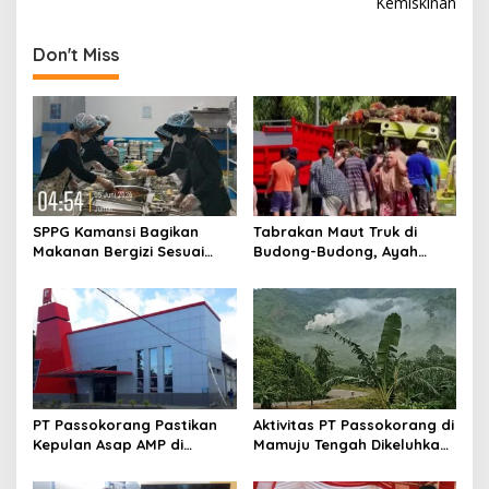
t
Kemiskinan
n
Don't Miss
a
v
i
g
a
t
SPPG Kamansi Bagikan
Tabrakan Maut Truk di
i
Makanan Bergizi Sesuai
Budong-Budong, Ayah
o
AKG
Berpulang, Balita 3 Tahun
Berjuang Lewati Masa Kritis
n
PT Passokorang Pastikan
Aktivitas PT Passokorang di
Kepulan Asap AMP di
Mamuju Tengah Dikeluhkan,
Karossa Murni Kendala
Warga Lansia Sesak Napas
Teknis dan Langsung
hingga Picu Banjir