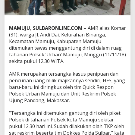
I
n
i
G
a
MAMUJU, SULBARONLINE.COM
– AMR alias Komar
n
(31), warga Jl. Andi Dai, Kelurahan Binanga,
t
Kecamatan Mamuju, Kabupaten Mamuju
u
n
ditemukan tewas menggantung diri di dalam ruag
g
tahanan Polsek ‘Urban’ Mamuju, Minggu (11/11/18)
D
sekita pukul 12.30 WITA.
i
r
AMR merupakan tersangka kasus penipuan dan
i
d
pencurian uang milik majikannya sendiri, HFS, yang
i
baru-baru ini diringkus oleh tim Quick Respon
R
Polsek Urban Mamuju dan Unit Reskrim Polsek
u
Ujung Pandang, Makassar.
a
n
g
“Tersangka ini ditemukan gantung diri oleh piket
T
Polsek di tahanan Polsek kota Mamuju sekitar
a
pukul 12.30 hari ini. Sudah dilakukan olah TKP oleh
h
sat reskrim beserta tim Dokkes Polda Sulbar,” kata
a