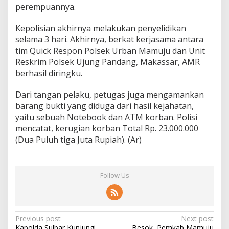
perempuannya.
Kepolisian akhirnya melakukan penyelidikan
selama 3 hari. Akhirnya, berkat kerjasama antara
tim Quick Respon Polsek Urban Mamuju dan Unit
Reskrim Polsek Ujung Pandang, Makassar, AMR
berhasil diringku.
Dari tangan pelaku, petugas juga mengamankan
barang bukti yang diduga dari hasil kejahatan,
yaitu sebuah Notebook dan ATM korban. Polisi
mencatat, kerugian korban Total Rp. 23.000.000
(Dua Puluh tiga Juta Rupiah). (Ar)
Follow Us
P
Previous post
Next post
Kapolda Sulbar Kunjungi
Besok, Pemkab Mamuju