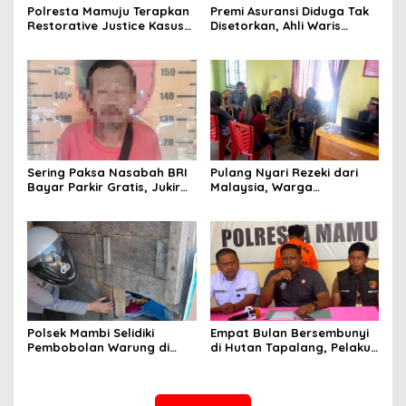
Polresta Mamuju Terapkan
Premi Asuransi Diduga Tak
Restorative Justice Kasus
Disetorkan, Ahli Waris
Intimidasi Juru Parkir Jalan
Ancam Gugat PT Mitra
Emmy Saelan
Sinar Sepadan Finance ke
PN Mamuju
Sering Paksa Nasabah BRI
Pulang Nyari Rezeki dari
Bayar Parkir Gratis, Jukir
Malaysia, Warga
Liar di Mamuju Diciduk Polisi
Pasangkayu Kaget
Rumahnya Sudah
Bersertifikat atas Nama
Orang Lain
Polsek Mambi Selidiki
Empat Bulan Bersembunyi
Pembobolan Warung di
di Hutan Tapalang, Pelaku
Mamasa, Korban Rugi
Pengeroyokan SPBU
Jutaan Rupiah
Mamuju Diringkus Polisi