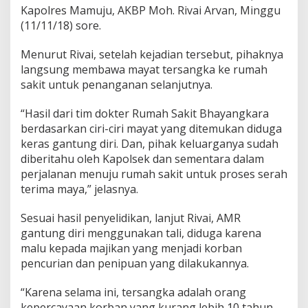
Kapolres Mamuju, AKBP Moh. Rivai Arvan, Minggu
n
a
(11/11/18) sore.
n
Menurut Rivai, setelah kejadian tersebut, pihaknya
langsung membawa mayat tersangka ke rumah
sakit untuk penanganan selanjutnya.
“Hasil dari tim dokter Rumah Sakit Bhayangkara
berdasarkan ciri-ciri mayat yang ditemukan diduga
keras gantung diri. Dan, pihak keluarganya sudah
diberitahu oleh Kapolsek dan sementara dalam
perjalanan menuju rumah sakit untuk proses serah
terima maya,” jelasnya.
Sesuai hasil penyelidikan, lanjut Rivai, AMR
gantung diri menggunakan tali, diduga karena
malu kepada majikan yang menjadi korban
pencurian dan penipuan yang dilakukannya.
“Karena selama ini, tersangka adalah orang
kepercayaan korban yang kurang lebih 10 tahun