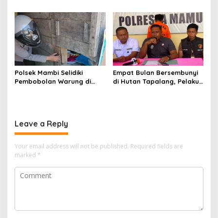
Liar di Mamuju Diciduk Polisi
Pasangkayu Kaget
Rumahnya Sudah
Bersertifikat atas Nama
Orang Lain
Polsek Mambi Selidiki
Empat Bulan Bersembunyi
Pembobolan Warung di
di Hutan Tapalang, Pelaku
Mamasa, Korban Rugi
Pengeroyokan SPBU
Jutaan Rupiah
Mamuju Diringkus Polisi
Leave a Reply
Your email address will not be published.
Required fields are
marked
*