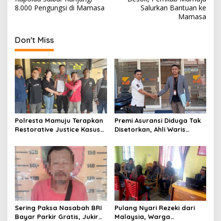
o
8.000 Pengungsi di Mamasa
Salurkan Bantuan ke
s
Mamasa
t
Don't Miss
n
a
v
i
g
a
Polresta Mamuju Terapkan
Premi Asuransi Diduga Tak
t
Restorative Justice Kasus
Disetorkan, Ahli Waris
Intimidasi Juru Parkir Jalan
Ancam Gugat PT Mitra
i
Emmy Saelan
Sinar Sepadan Finance ke
o
PN Mamuju
n
Sering Paksa Nasabah BRI
Pulang Nyari Rezeki dari
Bayar Parkir Gratis, Jukir
Malaysia, Warga