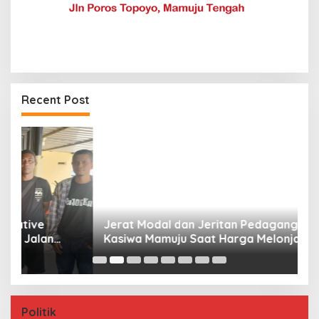
Recent Post
Jerat Modal dan Jeritan Pedagang Ikan TPI
P
Kasiwa Mamuju Saat Harga Melonjak
W
F
Politik