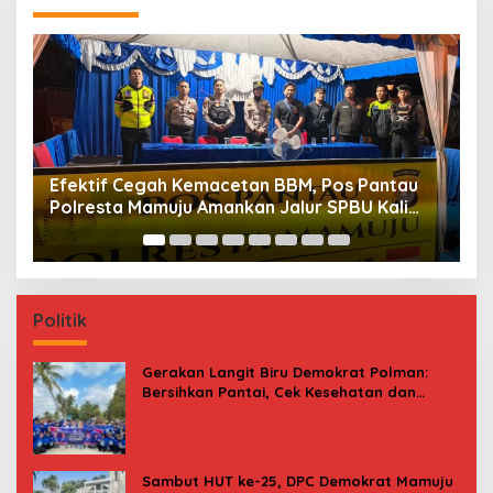
Efektif Cegah Kemacetan BBM, Pos Pantau
Maksima
Polresta Mamuju Amankan Jalur SPBU Kali
Menu D
Mamuju
Politik
Gerakan Langit Biru Demokrat Polman:
Bersihkan Pantai, Cek Kesehatan dan
Donor Darah
Sambut HUT ke-25, DPC Demokrat Mamuju