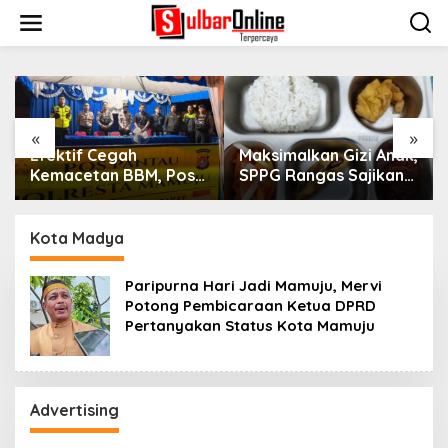
S
k
i
p
t
o
c
o
«
»
n
Cegah
Maksimalkan Gizi Anak,
Pulang Nyar
t
an BBM, Pos
SPPG Rangas Sajikan
dari Malays
e
olresta
Menu Daging Sapi
Pasangkayu
n
Amankan Jalur
untuk 2.798 Penerima
Rumahnya S
t
li Mamuju
Bersertifika
Kota Madya
Nama Orang
Paripurna Hari Jadi Mamuju, Mervi
Potong Pembicaraan Ketua DPRD
Pertanyakan Status Kota Mamuju
Advertising