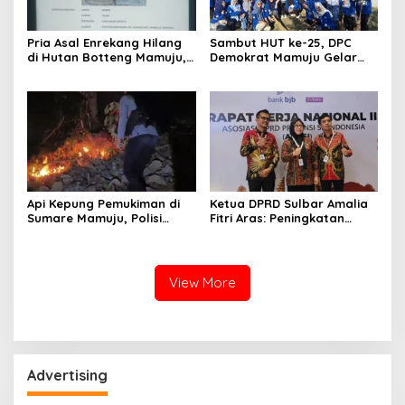
Pria Asal Enrekang Hilang
Sambut HUT ke-25, DPC
di Hutan Botteng Mamuju,
Demokrat Mamuju Gelar
Sempat Kirim SMS
Baksos Gerakan Langit Biru
Kelaparan ke Istri
Indonesia Asri
Api Kepung Pemukiman di
Ketua DPRD Sulbar Amalia
Sumare Mamuju, Polisi
Fitri Aras: Peningkatan
Kerahkan Water Cannon
Status Mamuju Adalah
Jinakkan Karhutla
Lompatan Mutlak
View More
Advertising