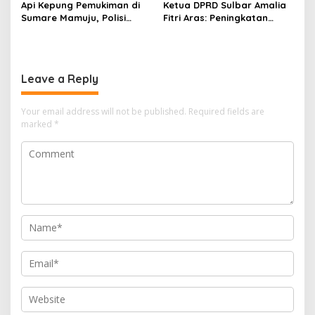
Api Kepung Pemukiman di
Ketua DPRD Sulbar Amalia
Sumare Mamuju, Polisi
Fitri Aras: Peningkatan
Kerahkan Water Cannon
Status Mamuju Adalah
Jinakkan Karhutla
Lompatan Mutlak
Leave a Reply
Your email address will not be published.
Required fields are
marked
*