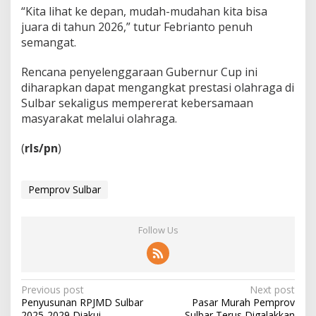
“Kita lihat ke depan, mudah-mudahan kita bisa
s
juara di tahun 2026,” tutur Febrianto penuh
semangat.
Rencana penyelenggaraan Gubernur Cup ini
diharapkan dapat mengangkat prestasi olahraga di
Sulbar sekaligus mempererat kebersamaan
masyarakat melalui olahraga.
(
rls/pn
)
Pemprov Sulbar
Follow Us
P
Previous post
Next post
Penyusunan RPJMD Sulbar
Pasar Murah Pemprov
o
2025-2029 Diakui
Sulbar Terus Digalakkan