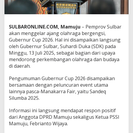
k
a
l
a
d
SULBARONLINE.COM, Mamuju
– Pemprov Sulbar
a
akan menggelar ajang olahraga bergengsi,
G
Gubernur Cup 2026. Hal ini disampaikan langsung
u
oleh Gubernur Sulbar, Suhardi Duka (SDK) pada
b
e
Minggu, 13 Juli 2025, sebagai bagian dari upaya
r
mendorong perkembangan olahraga dan budaya
n
di daerah.
u
r
Pengumuman Gubernur Cup 2026 disampaikan
C
u
bersamaan dengan peluncuran event utama
p
lainnya pasca-Manakarra Fair, yaitu Sandeq
2
Silumba 2025.
0
2
Informasi ini langsung mendapat respon positif
6
,
dari Anggota DPRD Mamuju sekaligus Ketua PSSI
P
Mamuju, Febrianto Wijaya.
S
S