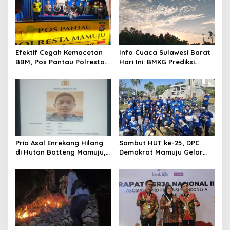
Efektif Cegah Kemacetan
Info Cuaca Sulawesi Barat
BBM, Pos Pantau Polresta
Hari Ini: BMKG Prediksi
Mamuju Amankan Jalur
Seluruh Wilayah Berawan
SPBU Kali Mamuju
Pria Asal Enrekang Hilang
Sambut HUT ke-25, DPC
di Hutan Botteng Mamuju,
Demokrat Mamuju Gelar
Sempat Kirim SMS
Baksos Gerakan Langit Biru
Kelaparan ke Istri
Indonesia Asri