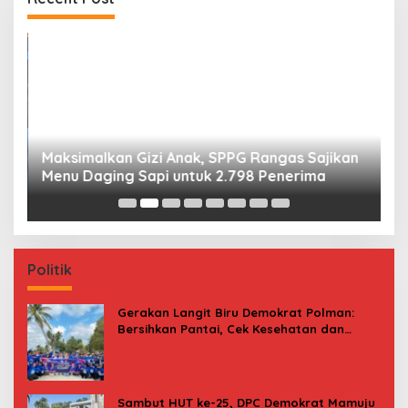
Maksimalkan Gizi Anak, SPPG Rangas Sajikan
P
Menu Daging Sapi untuk 2.798 Penerima
P
B
Politik
Gerakan Langit Biru Demokrat Polman:
Bersihkan Pantai, Cek Kesehatan dan
Donor Darah
Sambut HUT ke-25, DPC Demokrat Mamuju