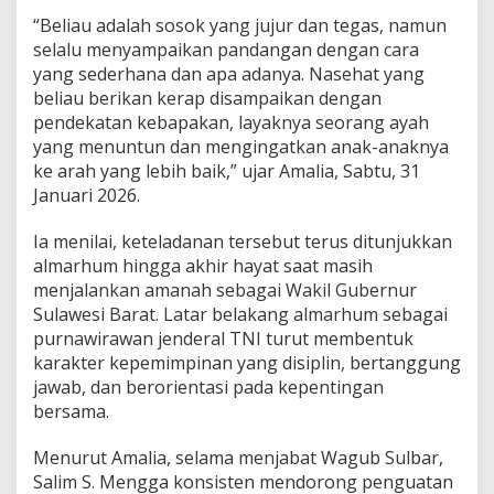
D
“Beliau adalah sosok yang jujur dan tegas, namun
P
selalu menyampaikan pandangan dengan cara
R
yang sederhana dan apa adanya. Nasehat yang
D
S
beliau berikan kerap disampaikan dengan
u
pendekatan kebapakan, layaknya seorang ayah
l
yang menuntun dan mengingatkan anak-anaknya
a
ke arah yang lebih baik,” ujar Amalia, Sabtu, 31
w
Januari 2026.
e
s
i
Ia menilai, keteladanan tersebut terus ditunjukkan
B
almarhum hingga akhir hayat saat masih
a
menjalankan amanah sebagai Wakil Gubernur
r
Sulawesi Barat. Latar belakang almarhum sebagai
a
t
purnawirawan jenderal TNI turut membentuk
karakter kepemimpinan yang disiplin, bertanggung
jawab, dan berorientasi pada kepentingan
bersama.
Menurut Amalia, selama menjabat Wagub Sulbar,
Salim S. Mengga konsisten mendorong penguatan