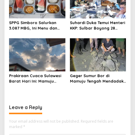
SPPG Simboro Salurkan
Suhardi Duka Temui Menteri
3.087 MBG, Ini Menu dan
KKP: Sulbar Boyong 28
Kandungan Gizinya
Desa Nelayan Hingga
Kapal 30 GT
Prakiraan Cuaca Sulawesi
Geger Sumur Bor di
Barat Hari Ini: Mamuju
Mamuju Tengah Mendadak
Diguyur Hujan, Polman
Semburkan Lumpur dan
Terapkan Suhu Terpanas
Suara Gemuruh, Warga
Panik
Leave a Reply
Your email address will not be published.
Required fields are
marked
*