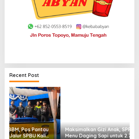
Recent Post
Maksimalkan Gizi Anak, SPPG Rangas Sajikan
P
Menu Daging Sapi untuk 2.798 Penerima
P