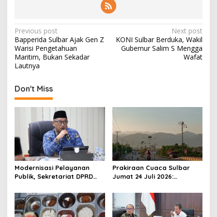
P
Previous post
Next post
Bapperida Sulbar Ajak Gen Z
KONI Sulbar Berduka, Wakil
o
Warisi Pengetahuan
Gubernur Salim S Mengga
s
Maritim, Bukan Sekadar
Wafat
Lautnya
t
n
Don't Miss
a
v
i
g
a
t
Modernisasi Pelayanan
Prakiraan Cuaca Sulbar
Publik, Sekretariat DPRD
Jumat 24 Juli 2026:
i
Sulawesi Barat Resmi
Mamasa Dingin 13 Derajat,
o
Luncurkan Aplikasi SIPAKDE
Daerah Pesisir Cerah
n