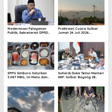
Modernisasi Pelayanan
Prakiraan Cuaca Sulbar
Publik, Sekretariat DPRD
Jumat 24 Juli 2026:
Sulawesi Barat Resmi
Mamasa Dingin 13 Derajat,
Luncurkan Aplikasi SIPAKDE
Daerah Pesisir Cerah
SPPG Simboro Salurkan
Suhardi Duka Temui Menteri
3.087 MBG, Ini Menu dan
KKP: Sulbar Boyong 28
Kandungan Gizinya
Desa Nelayan Hingga
Kapal 30 GT