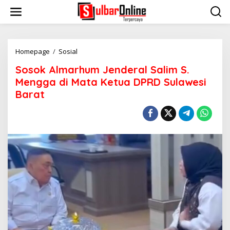
S
k
i
p
t
o
Homepage
/
Sosial
S
c
o
Sosok Almarhum Jenderal Salim S.
o
s
n
o
Mengga di Mata Ketua DPRD Sulawesi
t
k
Barat
e
A
n
l
t
m
a
r
h
u
m
J
e
n
d
e
r
a