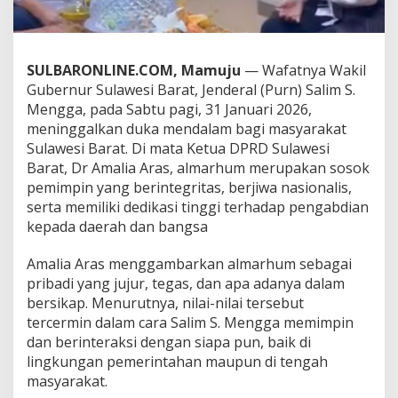
l
S
a
l
SULBARONLINE.COM, Mamuju
— Wafatnya Wakil
i
Gubernur Sulawesi Barat, Jenderal (Purn) Salim S.
m
S
Mengga, pada Sabtu pagi, 31 Januari 2026,
.
meninggalkan duka mendalam bagi masyarakat
M
Sulawesi Barat. Di mata Ketua DPRD Sulawesi
e
Barat, Dr Amalia Aras, almarhum merupakan sosok
n
pemimpin yang berintegritas, berjiwa nasionalis,
g
g
serta memiliki dedikasi tinggi terhadap pengabdian
a
kepada daerah dan bangsa
d
i
Amalia Aras menggambarkan almarhum sebagai
M
pribadi yang jujur, tegas, dan apa adanya dalam
a
t
bersikap. Menurutnya, nilai-nilai tersebut
a
tercermin dalam cara Salim S. Mengga memimpin
K
dan berinteraksi dengan siapa pun, baik di
e
lingkungan pemerintahan maupun di tengah
t
u
masyarakat.
a