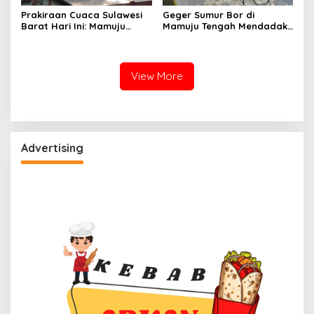
Prakiraan Cuaca Sulawesi
Geger Sumur Bor di
Barat Hari Ini: Mamuju
Mamuju Tengah Mendadak
Diguyur Hujan, Polman
Semburkan Lumpur dan
Terapkan Suhu Terpanas
Suara Gemuruh, Warga
Panik
View More
Advertising