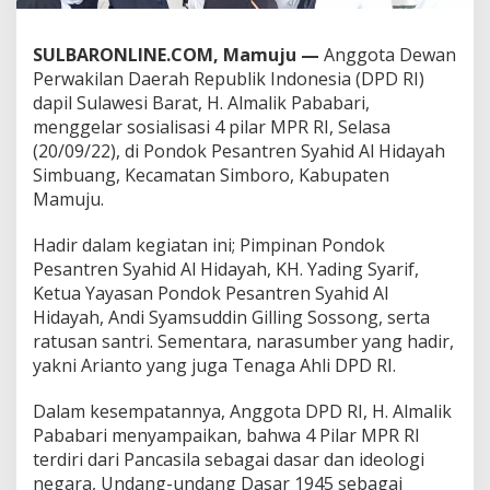
r
i
G
SULBARONLINE.COM, Mamuju —
Anggota Dewan
e
Perwakilan Daerah Republik Indonesia (DPD RI)
l
dapil Sulawesi Barat, H. Almalik Pababari,
a
menggelar sosialisasi 4 pilar MPR RI, Selasa
r
(20/09/22), di Pondok Pesantren Syahid Al Hidayah
S
o
Simbuang, Kecamatan Simboro, Kabupaten
s
Mamuju.
i
a
Hadir dalam kegiatan ini; Pimpinan Pondok
l
Pesantren Syahid Al Hidayah, KH. Yading Syarif,
i
s
Ketua Yayasan Pondok Pesantren Syahid Al
a
Hidayah, Andi Syamsuddin Gilling Sossong, serta
s
ratusan santri. Sementara, narasumber yang hadir,
i
yakni Arianto yang juga Tenaga Ahli DPD RI.
4
P
i
Dalam kesempatannya, Anggota DPD RI, H. Almalik
l
Pababari menyampaikan, bahwa 4 Pilar MPR RI
a
terdiri dari Pancasila sebagai dasar dan ideologi
r
negara, Undang-undang Dasar 1945 sebagai
d