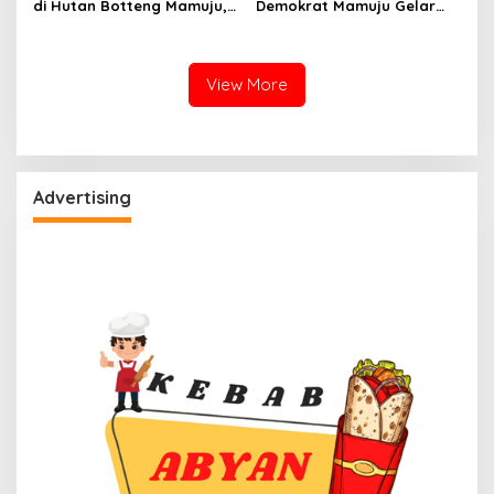
di Hutan Botteng Mamuju,
Demokrat Mamuju Gelar
Sempat Kirim SMS
Baksos Gerakan Langit Biru
Kelaparan ke Istri
Indonesia Asri
View More
Advertising