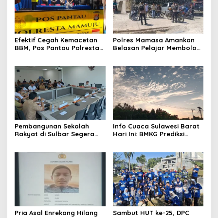
Efektif Cegah Kemacetan
Polres Mamasa Amankan
BBM, Pos Pantau Polresta
Belasan Pelajar Membolos
Mamuju Amankan Jalur
di Lembang Banggo,
SPBU Kali Mamuju
Langsung Diantar Kembali
ke Sekolah
Pembangunan Sekolah
Info Cuaca Sulawesi Barat
Rakyat di Sulbar Segera
Hari Ini: BMKG Prediksi
Dimulai, DPRD Sediakan
Seluruh Wilayah Berawan
Rp550 Juta untuk Dokumen
Lingkungan
Pria Asal Enrekang Hilang
Sambut HUT ke-25, DPC