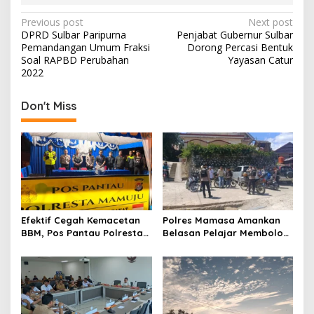
P
Previous post
Next post
DPRD Sulbar Paripurna
Penjabat Gubernur Sulbar
o
Pemandangan Umum Fraksi
Dorong Percasi Bentuk
s
Soal RAPBD Perubahan
Yayasan Catur
2022
t
n
Don't Miss
a
v
i
g
a
t
Efektif Cegah Kemacetan
Polres Mamasa Amankan
BBM, Pos Pantau Polresta
Belasan Pelajar Membolos
i
Mamuju Amankan Jalur
di Lembang Banggo,
o
SPBU Kali Mamuju
Langsung Diantar Kembali
ke Sekolah
n