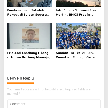
Pembangunan Sekolah
Info Cuaca Sulawesi Barat
Rakyat di Sulbar Segera
Hari Ini: BMKG Prediksi
Dimulai, DPRD Sediakan
Seluruh Wilayah Berawan
Rp550 Juta untuk Dokumen
Lingkungan
Pria Asal Enrekang Hilang
Sambut HUT ke-25, DPC
di Hutan Botteng Mamuju,
Demokrat Mamuju Gelar
Sempat Kirim SMS
Baksos Gerakan Langit Biru
Kelaparan ke Istri
Indonesia Asri
Leave a Reply
Your email address will not be published.
Required fields are
marked
*