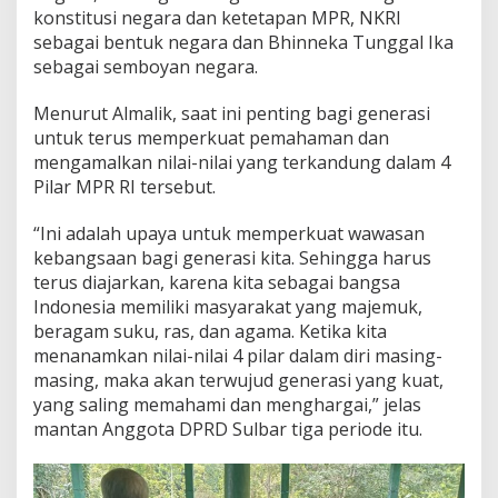
i
konstitusi negara dan ketetapan MPR, NKRI
P
sebagai bentuk negara dan Bhinneka Tunggal Ika
o
sebagai semboyan negara.
n
p
Menurut Almalik, saat ini penting bagi generasi
e
s
untuk terus memperkuat pemahaman dan
A
mengamalkan nilai-nilai yang terkandung dalam 4
l
Pilar MPR RI tersebut.
H
i
“Ini adalah upaya untuk memperkuat wawasan
d
a
kebangsaan bagi generasi kita. Sehingga harus
y
terus diajarkan, karena kita sebagai bangsa
a
Indonesia memiliki masyarakat yang majemuk,
h
beragam suku, ras, dan agama. Ketika kita
menanamkan nilai-nilai 4 pilar dalam diri masing-
masing, maka akan terwujud generasi yang kuat,
yang saling memahami dan menghargai,” jelas
mantan Anggota DPRD Sulbar tiga periode itu.