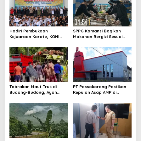
i
g
a
t
Hadiri Pembukaan
SPPG Kamansi Bagikan
Kejuaraan Karate, KONI
Makanan Bergizi Sesuai
i
Sulbar Dorong Lahirnya
AKG
o
Atlet Berprestasi Sulbar
n
Tabrakan Maut Truk di
PT Passokorang Pastikan
Budong-Budong, Ayah
Kepulan Asap AMP di
Berpulang, Balita 3 Tahun
Karossa Murni Kendala
Berjuang Lewati Masa Kritis
Teknis dan Langsung
Dibenahi