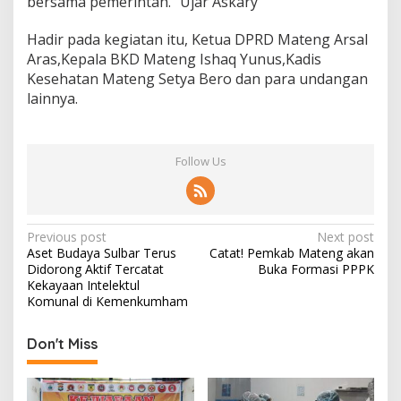
bersama pemerintah.” Ujar Askary
Hadir pada kegiatan itu, Ketua DPRD Mateng Arsal
Aras,Kepala BKD Mateng Ishaq Yunus,Kadis
Kesehatan Mateng Setya Bero dan para undangan
lainnya.
Follow Us
P
Previous post
Next post
Aset Budaya Sulbar Terus
Catat! Pemkab Mateng akan
o
Didorong Aktif Tercatat
Buka Formasi PPPK
s
Kekayaan Intelektul
Komunal di Kemenkumham
t
n
Don't Miss
a
v