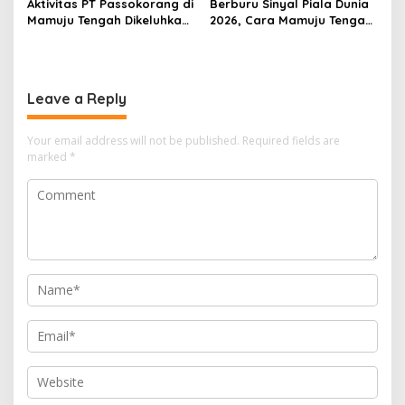
Aktivitas PT Passokorang di
Berburu Sinyal Piala Dunia
Mamuju Tengah Dikeluhkan,
2026, Cara Mamuju Tengah
Warga Lansia Sesak Napas
Kikis Wilayah Blankspot
hingga Picu Banjir
Lewat TVRI
Leave a Reply
Your email address will not be published.
Required fields are
marked
*