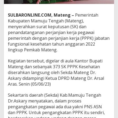
P
K
M
SULBARONLINE.COM, Mateng –
Pemerintah
a
Kabupaten Mamuju Tengah (Mateng),
m
menyerahkan surat keputusan (SK) dan
u
j
penandatanganan perjanjian kerja pegawai
u
pemerintah dengan perjanjian kerja (PPPK) jabatan
T
fungsional kesehatan tahun anggaran 2022
e
lingkup Pemkab Mateng.
n
g
a
Kegiatan tersebut, digelar di aula Kantor Bupati
h
Mateng dan sebanyak 373 SK PPPK Kesehatan
T
diserahkan langsung oleh Sekda Mateng Dr.
e
Askary didampingi Ketua DPRD Mateng Dr. Arsal
r
Aras. Senin (05/06/23)
i
m
a
Sekartaris daerah (Sekda) Kab.Mamuju Tengah
S
Dr.Askary menyatakan, dalam proses
K
pengangkatan pegawai ada dua yakni PNS ASN
P
dan PPPK. Untuk pengangkatan PPPK itu sendiri,
e
r