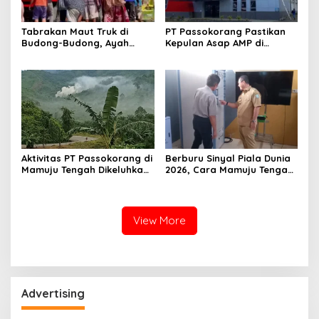
Tabrakan Maut Truk di
PT Passokorang Pastikan
Budong-Budong, Ayah
Kepulan Asap AMP di
Berpulang, Balita 3 Tahun
Karossa Murni Kendala
Berjuang Lewati Masa Kritis
Teknis dan Langsung
Dibenahi
Aktivitas PT Passokorang di
Berburu Sinyal Piala Dunia
Mamuju Tengah Dikeluhkan,
2026, Cara Mamuju Tengah
Warga Lansia Sesak Napas
Kikis Wilayah Blankspot
hingga Picu Banjir
Lewat TVRI
View More
Advertising