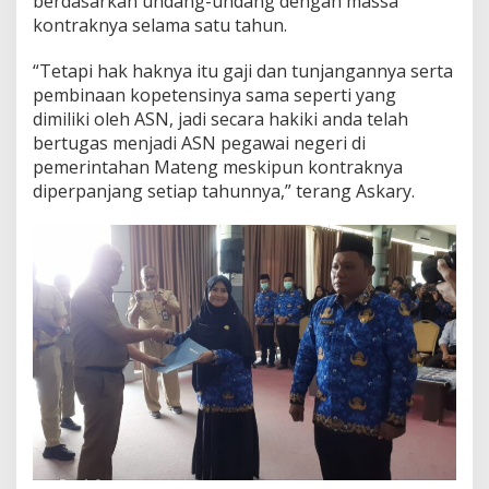
berdasarkan undang-undang dengan massa
j
kontraknya selama satu tahun.
a
n
“Tetapi hak haknya itu gaji dan tunjangannya serta
j
pembinaan kopetensinya sama seperti yang
i
a
dimiliki oleh ASN, jadi secara hakiki anda telah
n
bertugas menjadi ASN pegawai negeri di
K
pemerintahan Mateng meskipun kontraknya
e
diperpanjang setiap tahunnya,” terang Askary.
r
j
a