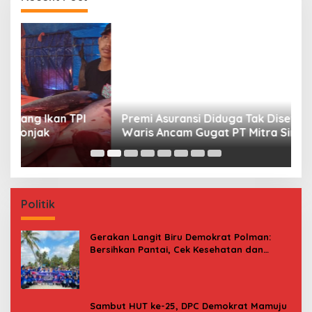
Finance ke PN Mamuju
S
Gr
Politik
Gerakan Langit Biru Demokrat Polman:
Bersihkan Pantai, Cek Kesehatan dan
Donor Darah
Sambut HUT ke-25, DPC Demokrat Mamuju