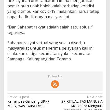
titik layanan di kecamatan Timmo mengatakan,
pemerintah tidak boleh kalah terhadap kondisi
yang ditimbulkan covid-19, melainkan harus tetap
dapat hadir di tengah masyarakat.
“Dan Sahabat rakyat adalah salah satu solusi,”
tegasnya.
Sahabat rakyat virtual yang selalu diserbu
masyarakat untuk menerima pelayanan kali ini
dilakukan di tiga kecamatan, yakni kecamatan
Sampaga, Kalumpang dan Tommo.
Follow Us
P
Previous post
Next post
Kemendes Gandeng BPKP
SPIRITUALITAS MANUSIA
o
Mengawasi Dana Desa
MODERN: Menguak