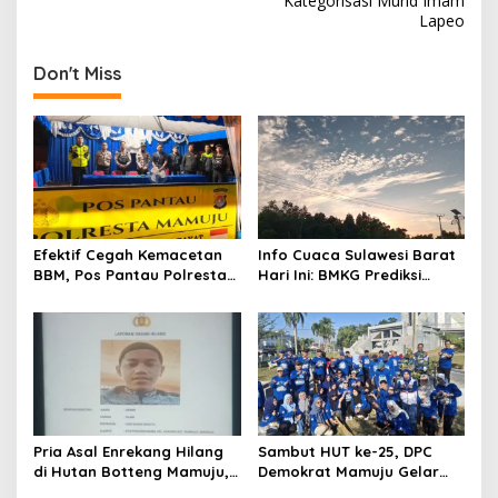
s
Kategorisasi Murid Imam
Lapeo
t
n
Don't Miss
a
v
i
g
a
t
Efektif Cegah Kemacetan
Info Cuaca Sulawesi Barat
BBM, Pos Pantau Polresta
Hari Ini: BMKG Prediksi
i
Mamuju Amankan Jalur
Seluruh Wilayah Berawan
o
SPBU Kali Mamuju
n
Pria Asal Enrekang Hilang
Sambut HUT ke-25, DPC
di Hutan Botteng Mamuju,
Demokrat Mamuju Gelar
Sempat Kirim SMS
Baksos Gerakan Langit Biru