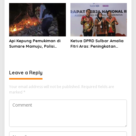
Kelaparan ke Istri
Indonesia Asri
Api Kepung Pemukiman di
Ketua DPRD Sulbar Amalia
Sumare Mamuju, Polisi
Fitri Aras: Peningkatan
Kerahkan Water Cannon
Status Mamuju Adalah
Jinakkan Karhutla
Lompatan Mutlak
Leave a Reply
Your email address will not be published.
Required fields are
marked
*