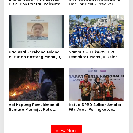
BBM, Pos Pantau Polresta
Hari Ini: BMKG Prediksi
Mamuju Amankan Jalur
Seluruh Wilayah Berawan
SPBU Kali Mamuju
Pria Asal Enrekang Hilang
Sambut HUT ke-25, DPC
di Hutan Botteng Mamuju,
Demokrat Mamuju Gelar
Sempat Kirim SMS
Baksos Gerakan Langit Biru
Kelaparan ke Istri
Indonesia Asri
Api Kepung Pemukiman di
Ketua DPRD Sulbar Amalia
Sumare Mamuju, Polisi
Fitri Aras: Peningkatan
Kerahkan Water Cannon
Status Mamuju Adalah
Jinakkan Karhutla
Lompatan Mutlak
View More