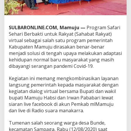
T
e
t
a
p
SULBARONLINE.COM, Mamuju —
Program Safari
J
Sehari Berbakti untuk Rakyat (Sahabat Rakyat)
a
virtual sebagai salah satu program pemerintah
d
i
Kabupaten Mamuju dirasakan benar-benar
S
menjadi solusi di tengah upaya melakukan adaptasi
o
kehidupan normal baru masyarakat yang masih
l
dibayangi serangan pandemi Covid-19.
u
s
i
Kegiatan ini memang mengkombinasikan layanan
langsung pemerintah kepada masyarakat dengan
kegiatan dialog virtual bersama Bupati dan wakil
bupati Mamuju Habsi dan Irwan Pababari lewat
siaran live facebook di akun Pemkab mlMamuju
dan live di Radio suara manakarra.
Tumenan salah seorang warga desa Bunde,
kecamatan Sampaga, Rabu (12/08/2020) saat