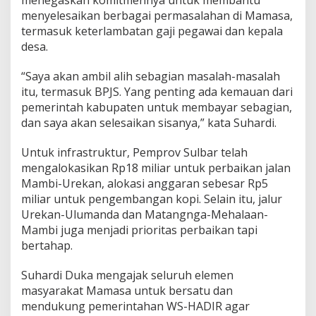
I
menyelesaikan berbagai permasalahan di Mamasa,
n
termasuk keterlambatan gaji pegawai dan kepala
f
desa.
r
a
“Saya akan ambil alih sebagian masalah-masalah
s
t
itu, termasuk BPJS. Yang penting ada kemauan dari
r
pemerintah kabupaten untuk membayar sebagian,
u
dan saya akan selesaikan sisanya,” kata Suhardi.
k
t
Untuk infrastruktur, Pemprov Sulbar telah
u
r
mengalokasikan Rp18 miliar untuk perbaikan jalan
d
Mambi-Urekan, alokasi anggaran sebesar Rp5
i
miliar untuk pengembangan kopi. Selain itu, jalur
M
Urekan-Ulumanda dan Matangnga-Mehalaan-
a
m
Mambi juga menjadi prioritas perbaikan tapi
a
bertahap.
s
a
Suhardi Duka mengajak seluruh elemen
masyarakat Mamasa untuk bersatu dan
mendukung pemerintahan WS-HADIR agar