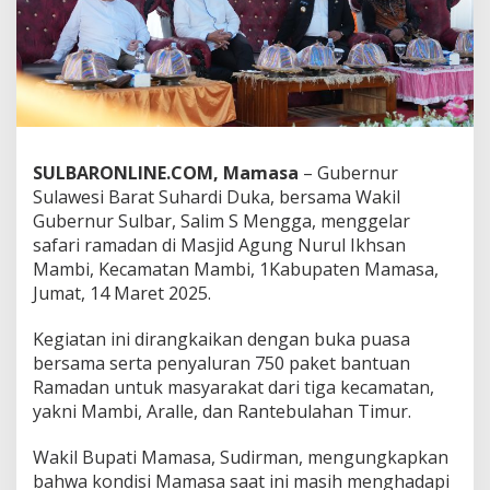
M
,
S
a
m
p
a
i
SULBARONLINE.COM, Mamasa
– Gubernur
k
a
Sulawesi Barat Suhardi Duka, bersama Wakil
n
Gubernur Sulbar, Salim S Mengga, menggelar
D
safari ramadan di Masjid Agung Nurul Ikhsan
u
Mambi, Kecamatan Mambi, 1Kabupaten Mamasa,
k
u
Jumat, 14 Maret 2025.
n
g
Kegiatan ini dirangkaikan dengan buka puasa
a
bersama serta penyaluran 750 paket bantuan
n
Ramadan untuk masyarakat dari tiga kecamatan,
d
a
yakni Mambi, Aralle, dan Rantebulahan Timur.
n
B
Wakil Bupati Mamasa, Sudirman, mengungkapkan
a
bahwa kondisi Mamasa saat ini masih menghadapi
n