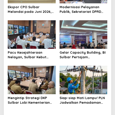
Ekspor CPO Sulbar
Modernisasi Pelayanan
Melandai pada Juni 2026,
Publik, Sekretariat DPRD
Pengiriman ke Filipina
Sulawesi Barat Resmi
Justru Melonjak 149 Persen
Luncurkan Aplikasi SIPAKDE
Pacu Kesejahteraan
Gelar Capacity Building, BI
Nelayan, Sulbar Kebut
Sulbar Pertajam
Program Kampung Nelayan
Kemampuan Jurnalis Lokal
Merah Putih dan Bantuan
Kapal
Mengintip Strategi DKP
Siap-siap Mati Lampu! PLN
Sulbar Lobi Kementerian
Jadwalkan Pemadaman
dan Australia untuk Pacu
Listrik Masif di Mamuju
Sektor Kelautan
Tengah Mulai Besok