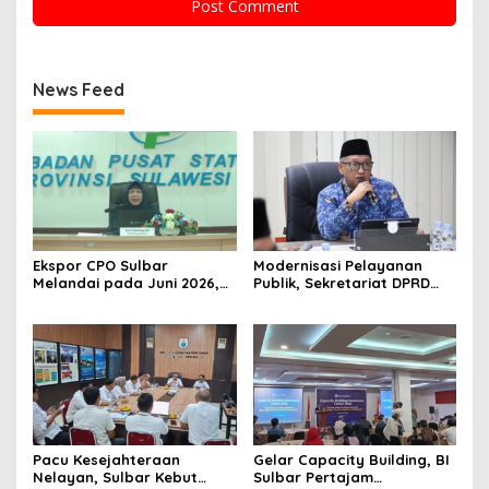
News Feed
Ekspor CPO Sulbar
Modernisasi Pelayanan
Melandai pada Juni 2026,
Publik, Sekretariat DPRD
Pengiriman ke Filipina
Sulawesi Barat Resmi
Justru Melonjak 149 Persen
Luncurkan Aplikasi SIPAKDE
Pacu Kesejahteraan
Gelar Capacity Building, BI
Nelayan, Sulbar Kebut
Sulbar Pertajam