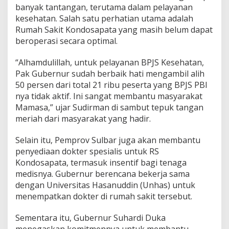
banyak tantangan, terutama dalam pelayanan
t
u
kesehatan. Salah satu perhatian utama adalah
a
Rumah Sakit Kondosapata yang masih belum dapat
n
beroperasi secara optimal.
U
n
“Alhamdulillah, untuk pelayanan BPJS Kesehatan,
t
u
Pak Gubernur sudah berbaik hati mengambil alih
k
50 persen dari total 21 ribu peserta yang BPJS PBI
B
nya tidak aktif. Ini sangat membantu masyarakat
P
Mamasa,” ujar Sudirman di sambut tepuk tangan
J
meriah dari masyarakat yang hadir.
S
d
a
Selain itu, Pemprov Sulbar juga akan membantu
n
penyediaan dokter spesialis untuk RS
P
Kondosapata, termasuk insentif bagi tenaga
e
medisnya. Gubernur berencana bekerja sama
r
b
dengan Universitas Hasanuddin (Unhas) untuk
a
menempatkan dokter di rumah sakit tersebut.
i
k
Sementara itu, Gubernur Suhardi Duka
a
menegaskan komitmennya untuk membantu
n