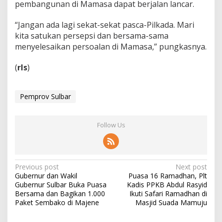
pembangunan di Mamasa dapat berjalan lancar.
“Jangan ada lagi sekat-sekat pasca-Pilkada. Mari
kita satukan persepsi dan bersama-sama
menyelesaikan persoalan di Mamasa,” pungkasnya.
(
rls
)
Pemprov Sulbar
Follow Us
P
Previous post
Next post
Gubernur dan Wakil
Puasa 16 Ramadhan, Plt
o
Gubernur Sulbar Buka Puasa
Kadis PPKB Abdul Rasyid
s
Bersama dan Bagikan 1.000
Ikuti Safari Ramadhan di
Paket Sembako di Majene
Masjid Suada Mamuju
t