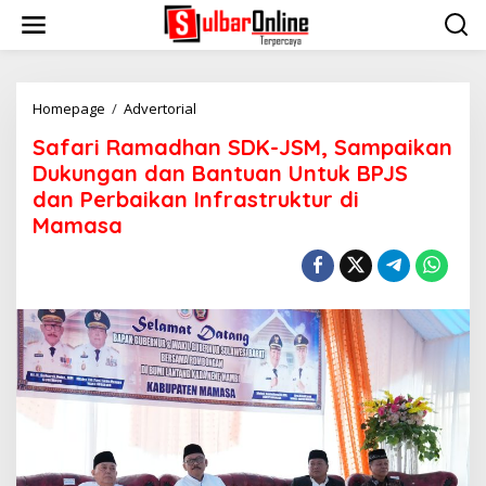
S
k
i
p
t
o
Homepage
/
Advertorial
S
c
a
Safari Ramadhan SDK-JSM, Sampaikan
o
f
n
a
Dukungan dan Bantuan Untuk BPJS
t
r
dan Perbaikan Infrastruktur di
e
i
Mamasa
n
R
t
a
m
a
d
h
a
n
S
D
K
-
J
S