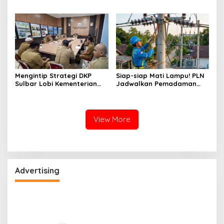
Program Kampung Nelayan
Kemampuan Jurnalis Lokal
Merah Putih dan Bantuan
Kapal
Mengintip Strategi DKP
Siap-siap Mati Lampu! PLN
Sulbar Lobi Kementerian
Jadwalkan Pemadaman
dan Australia untuk Pacu
Listrik Masif di Mamuju
Sektor Kelautan
Tengah Mulai Besok
View More
Advertising