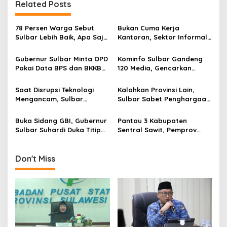
n
Related Posts
a
v
78 Persen Warga Sebut
Bukan Cuma Kerja
Sulbar Lebih Baik, Apa Saja
Kantoran, Sektor Informal
i
yang Berubah di Era
Jadi Penyelamat Pasar
g
Suhardi Duka?
Kerja Sulawesi Barat
Gubernur Sulbar Minta OPD
Kominfo Sulbar Gandeng
Pakai Data BPS dan BKKBN
120 Media, Gencarkan
a
untuk Percepatan
Edukasi Stunting Berbasis
t
Penurunan Stunting
Data
Saat Disrupsi Teknologi
Kalahkan Provinsi Lain,
i
Mengancam, Sulbar
Sulbar Sabet Penghargaan
Andalkan Pancasila
Kemendagri dalam
o
Sebagai Penyaring
Menekan Pengangguran
Buka Sidang GBI, Gubernur
Pantau 3 Kabupaten
n
Sulbar Suhardi Duka Titip
Sentral Sawit, Pemprov
Pesan Harmoni Sosial
Sulbar Terbitkan Aturan
Pengawasan Harga TBS
Don't Miss