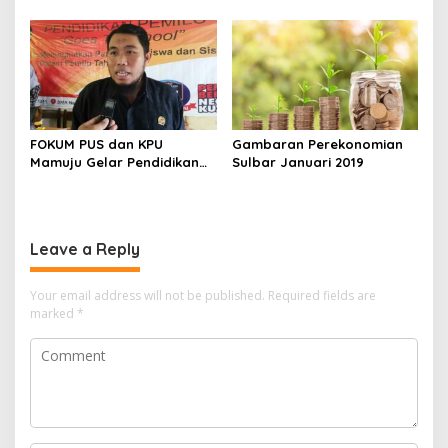
Bekerja Maksimal untuk
dan Vertikal Kita
Sulbar
FOKUM PUS dan KPU
Gambaran Perekonomian
Mamuju Gelar Pendidikan
Sulbar Januari 2019
Pemilu di Sekolah
Leave a Reply
Your email address will not be published.
Required fields are
marked
*