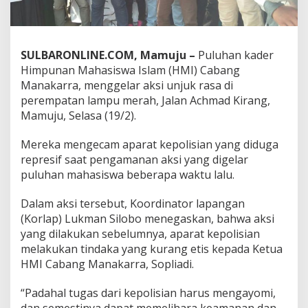
a
k
a
r
SULBARONLINE.COM, Mamuju –
Puluhan kader
r
Himpunan Mahasiswa Islam (HMI) Cabang
a
D
Manakarra, menggelar aksi unjuk rasa di
e
perempatan lampu merah, Jalan Achmad Kirang,
m
Mamuju, Selasa (19/2).
o
,
Mereka mengecam aparat kepolisian yang diduga
I
n
represif saat pengamanan aksi yang digelar
i
puluhan mahasiswa beberapa waktu lalu.
T
u
Dalam aksi tersebut, Koordinator lapangan
n
(Korlap) Lukman Silobo menegaskan, bahwa aksi
t
u
yang dilakukan sebelumnya, aparat kepolisian
t
melakukan tindaka yang kurang etis kepada Ketua
a
HMI Cabang Manakarra, Sopliadi.
n
n
“Padahal tugas dari kepolisian harus mengayomi,
y
a