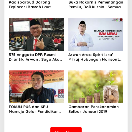
Kadisparbud Dorong
Buka Rakornis Pemenangan
Explorasi Bawah Laut
Pemilu, Doli Kurnia : Semua
Mamuju Lewat Olahraga
Anggota Fraksi Golkar
Selam
Turun
575 Anggota DPR Resmi
Arwan Aras: Spirit Isra’
Dilantik, Arwan : Saya Akan
Mi’raj Hubungan Horisontal
Bekerja Maksimal untuk
dan Vertikal Kita
Sulbar
FOKUM PUS dan KPU
Gambaran Perekonomian
Mamuju Gelar Pendidikan
Sulbar Januari 2019
Pemilu di Sekolah