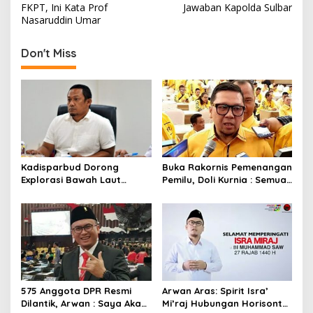
o
FKPT, Ini Kata Prof
Jawaban Kapolda Sulbar
s
Nasaruddin Umar
t
Don't Miss
n
a
v
i
g
a
Kadisparbud Dorong
Buka Rakornis Pemenangan
t
Explorasi Bawah Laut
Pemilu, Doli Kurnia : Semua
Mamuju Lewat Olahraga
Anggota Fraksi Golkar
i
Selam
Turun
o
n
575 Anggota DPR Resmi
Arwan Aras: Spirit Isra’
Dilantik, Arwan : Saya Akan
Mi’raj Hubungan Horisontal