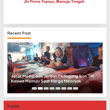
Recent Post
Jerat Modal dan Jeritan Pedagang Ikan TPI
P
Kasiwa Mamuju Saat Harga Melonjak
W
F
Politik