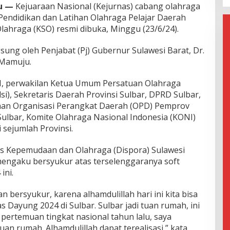
u —
Kejuaraan Nasional (Kejurnas) cabang olahraga
Pendidikan dan Latihan Olahraga Pelajar Daerah
lahraga (KSO) resmi dibuka, Minggu (23/6/24).
gsung oleh Penjabat (Pj) Gubernur Sulawesi Barat, Dr.
i Mamuju.
I, perwakilan Ketua Umum Persatuan Olahraga
i), Sekretaris Daerah Provinsi Sulbar, DPRD Sulbar,
nan Organisasi Perangkat Daerah (OPD) Pemprov
Sulbar, Komite Olahraga Nasional Indonesia (KONI)
 sejumlah Provinsi.
as Kepemudaan dan Olahraga (Dispora) Sulawesi
mengaku bersyukur atas terselenggaranya soft
ini.
 bersyukur, karena alhamdulillah hari ini kita bisa
Dayung 2024 di Sulbar. Sulbar jadi tuan rumah, ini
 pertemuan tingkat nasional tahun lalu, saya
an rumah. Alhamdulillah dapat terealisasi,” kata