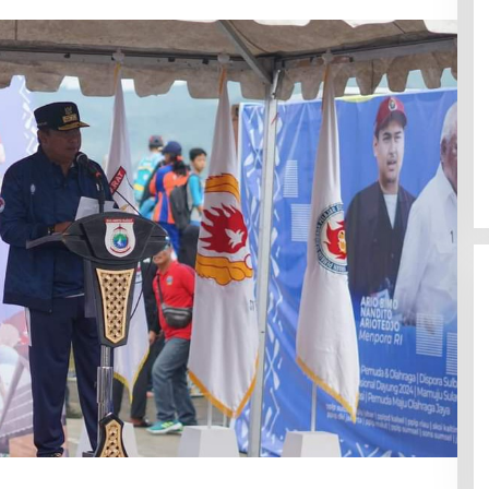
Jerat Modal dan Jeritan
Pedagang Ikan TPI Kasiwa Mamuju
Saat Harga Melonjak