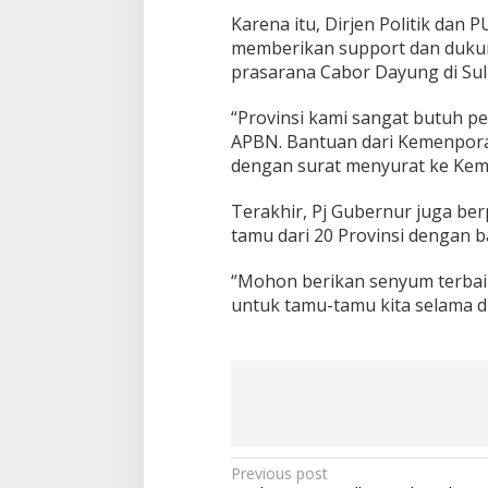
Karena itu, Dirjen Politik da
memberikan support dan dukun
prasarana Cabor Dayung di Sul
“Provinsi kami sangat butuh p
APBN. Bantuan dari Kemenpora 
dengan surat menyurat ke Kem
Terakhir, Pj Gubernur juga be
tamu dari 20 Provinsi dengan b
“Mohon berikan senyum terbaik
untuk tamu-tamu kita selama di
P
Previous post