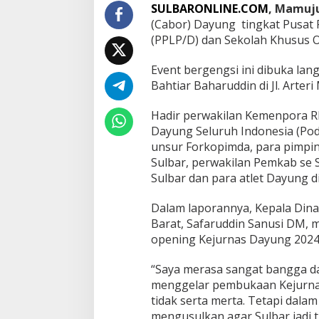
g
SULBARONLINE.COM
, Mamuj
P
(Cabor) Dayung tingkat Pusat 
P
(PPLP/D) dan Sekolah Khusus O
L
P
/
Event bergengsi ini dibuka lan
D
Bahtiar Baharuddin di Jl. Arter
d
a
Hadir perwakilan Kemenpora R
n
Dayung Seluruh Indonesia (Pods
S
K
unsur Forkopimda, para pimpi
O
Sulbar, perwakilan Pemkab se 
2
Sulbar dan para atlet Dayung di
0
2
Dalam laporannya, Kepala Din
4
Barat, Safaruddin Sanusi DM, 
opening Kejurnas Dayung 2024 
“Saya merasa sangat bangga dan
menggelar pembukaan Kejurnas 
tidak serta merta. Tetapi dalam
mengusulkan agar Sulbar jadi tu