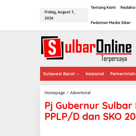
S
k
Tentang Kami
Redaksi
Friday, August 7,
i
2026
p
Pedoman Media Siber
t
o
c
o
n
t
e
n
t
Sulawesi Barat
Nasional
Pemerintah
Homepage
/
Advertorial
P
j
Pj Gubernur Sulbar
G
u
PPLP/D dan SKO 2
b
e
r
n