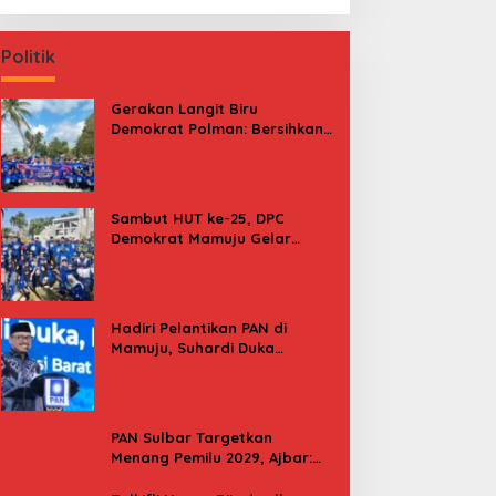
Politik
Gerakan Langit Biru
Demokrat Polman: Bersihkan
Pantai, Cek Kesehatan dan
Donor Darah
Sambut HUT ke-25, DPC
Demokrat Mamuju Gelar
Baksos Gerakan Langit Biru
Indonesia Asri
Hadiri Pelantikan PAN di
Mamuju, Suhardi Duka
Kenang 2 Kali Diusung Jadi
Bupati
PAN Sulbar Targetkan
Menang Pemilu 2029, Ajbar:
Bagi Kami, Februari 2029 Itu