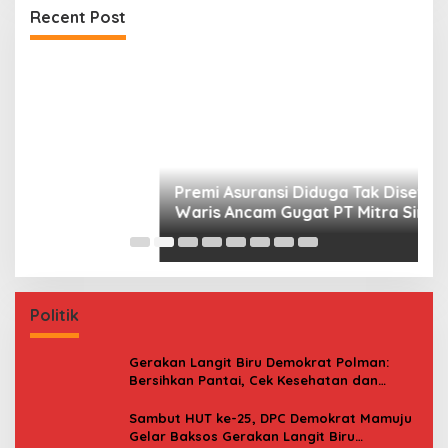
Waris Ancam Gugat PT Mitra Sinar Sepadan
Recent Post
Finance ke PN Mamuju
S
Gr
Politik
Gerakan Langit Biru Demokrat Polman:
Bersihkan Pantai, Cek Kesehatan dan
Donor Darah
Sambut HUT ke-25, DPC Demokrat Mamuju
Gelar Baksos Gerakan Langit Biru