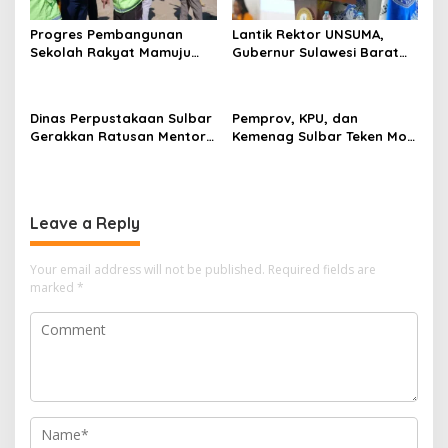
Progres Pembangunan
Lantik Rektor UNSUMA,
Sekolah Rakyat Mamuju
Gubernur Sulawesi Barat
Capai 70 Persen, Sekda
Tekankan Pentingnya
Sulbar: Keselamatan Siswa
Penguasaan Bahasa Asing
Prioritas Utama
Dinas Perpustakaan Sulbar
Pemprov, KPU, dan
Gerakkan Ratusan Mentor
Kemenag Sulbar Teken MoU
Literasi
Pendidikan Pemilih untuk
Siswa SMA dan MA
Leave a Reply
Your email address will not be published.
Required fields are
marked
*