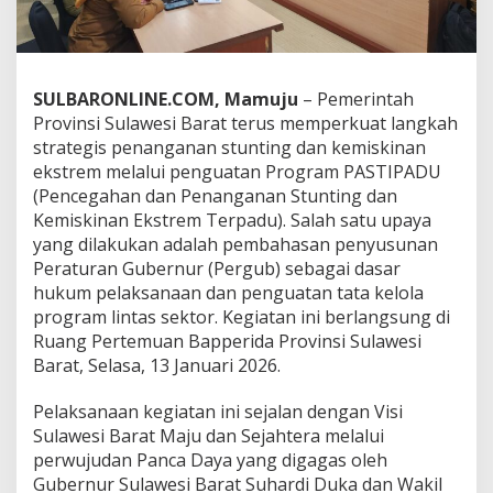
p
r
o
v
S
SULBARONLINE.COM, Mamuju
– Pemerintah
u
Provinsi Sulawesi Barat terus memperkuat langkah
l
strategis penanganan stunting dan kemiskinan
b
ekstrem melalui penguatan Program PASTIPADU
a
r
(Pencegahan dan Penanganan Stunting dan
S
Kemiskinan Ekstrem Terpadu). Salah satu upaya
i
yang dilakukan adalah pembahasan penyusunan
a
Peraturan Gubernur (Pergub) sebagai dasar
p
k
hukum pelaksanaan dan penguatan tata kelola
a
program lintas sektor. Kegiatan ini berlangsung di
n
Ruang Pertemuan Bapperida Provinsi Sulawesi
P
Barat, Selasa, 13 Januari 2026.
e
r
g
Pelaksanaan kegiatan ini sejalan dengan Visi
u
Sulawesi Barat Maju dan Sejahtera melalui
b
perwujudan Panca Daya yang digagas oleh
P
Gubernur Sulawesi Barat Suhardi Duka dan Wakil
e