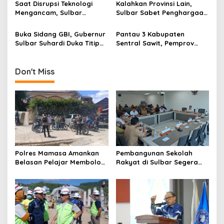
t
Penurunan Stunting
Data
Saat Disrupsi Teknologi
Kalahkan Provinsi Lain,
i
Mengancam, Sulbar
Sulbar Sabet Penghargaan
Andalkan Pancasila
Kemendagri dalam
o
Sebagai Penyaring
Menekan Pengangguran
Buka Sidang GBI, Gubernur
Pantau 3 Kabupaten
n
Sulbar Suhardi Duka Titip
Sentral Sawit, Pemprov
Pesan Harmoni Sosial
Sulbar Terbitkan Aturan
Pengawasan Harga TBS
Don't Miss
Polres Mamasa Amankan
Pembangunan Sekolah
Belasan Pelajar Membolos
Rakyat di Sulbar Segera
di Lembang Banggo,
Dimulai, DPRD Sediakan
Langsung Diantar Kembali
Rp550 Juta untuk Dokumen
ke Sekolah
Lingkungan