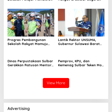
di Lembang Banggo,
Dimulai, DPRD Sediakan
Langsung Diantar Kembali
Rp550 Juta untuk Dokumen
ke Sekolah
Lingkungan
Progres Pembangunan
Lantik Rektor UNSUMA,
Sekolah Rakyat Mamuju
Gubernur Sulawesi Barat
Capai 70 Persen, Sekda
Tekankan Pentingnya
Sulbar: Keselamatan Siswa
Penguasaan Bahasa Asing
Prioritas Utama
Dinas Perpustakaan Sulbar
Pemprov, KPU, dan
Gerakkan Ratusan Mentor
Kemenag Sulbar Teken MoU
Literasi
Pendidikan Pemilih untuk
Siswa SMA dan MA
View More
Advertising