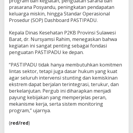
program dan kegiatan, penguatan sarana dan
i
prasarana Posyandu, peningkatan pendapatan
n
keluarga miskin, hingga Standar Operasional
a
Prosedur (SOP) Dashboard PASTIPADU.
n
E
k
Kepala Dinas Kesehatan P2KB Provinsi Sulawesi
s
Barat, dr. Nursyamsi Rahim, menegaskan bahwa
t
kegiatan ini sangat penting sebagai fondasi
r
penguatan PASTIPADU ke depan.
e
m
“PASTIPADU tidak hanya membutuhkan komitmen
lintas sektor, tetapi juga dasar hukum yang kuat
agar seluruh intervensi stunting dan kemiskinan
ekstrem dapat berjalan terintegrasi, terukur, dan
berkelanjutan. Pergub ini diharapkan menjadi
payung kebijakan yang memperjelas peran,
mekanisme kerja, serta sistem monitoring
program,” ujarnya.
(
red/red
)