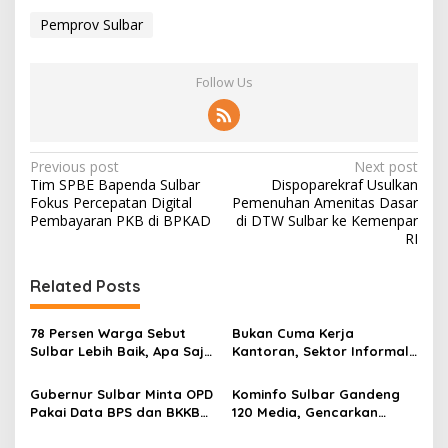
Pemprov Sulbar
Follow Us
P
Previous post
Next post
Tim SPBE Bapenda Sulbar
Dispoparekraf Usulkan
o
Fokus Percepatan Digital
Pemenuhan Amenitas Dasar
s
Pembayaran PKB di BPKAD
di DTW Sulbar ke Kemenpar
RI
t
n
Related Posts
a
v
78 Persen Warga Sebut
Bukan Cuma Kerja
Sulbar Lebih Baik, Apa Saja
Kantoran, Sektor Informal
i
yang Berubah di Era
Jadi Penyelamat Pasar
g
Suhardi Duka?
Kerja Sulawesi Barat
Gubernur Sulbar Minta OPD
Kominfo Sulbar Gandeng
Pakai Data BPS dan BKKBN
120 Media, Gencarkan
a
untuk Percepatan
Edukasi Stunting Berbasis