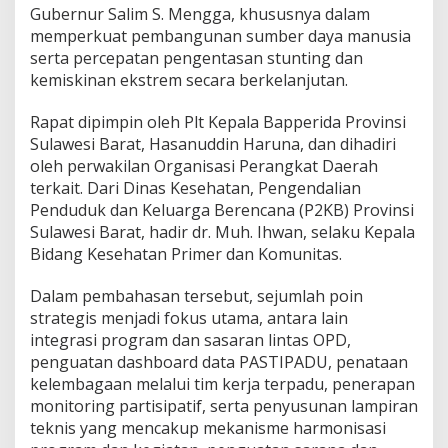
Gubernur Salim S. Mengga, khususnya dalam
n
a
memperkuat pembangunan sumber daya manusia
n
serta percepatan pengentasan stunting dan
g
kemiskinan ekstrem secara berkelanjutan.
a
n
Rapat dipimpin oleh Plt Kepala Bapperida Provinsi
a
n
Sulawesi Barat, Hasanuddin Haruna, dan dihadiri
S
oleh perwakilan Organisasi Perangkat Daerah
t
terkait. Dari Dinas Kesehatan, Pengendalian
u
Penduduk dan Keluarga Berencana (P2KB) Provinsi
n
t
Sulawesi Barat, hadir dr. Muh. Ihwan, selaku Kepala
i
Bidang Kesehatan Primer dan Komunitas.
n
g
Dalam pembahasan tersebut, sejumlah poin
d
strategis menjadi fokus utama, antara lain
a
n
integrasi program dan sasaran lintas OPD,
K
penguatan dashboard data PASTIPADU, penataan
e
kelembagaan melalui tim kerja terpadu, penerapan
m
monitoring partisipatif, serta penyusunan lampiran
i
teknis yang mencakup mekanisme harmonisasi
s
k