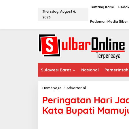
S
k
Tentang Kami
Redak
Thursday, August 6,
i
2026
p
Pedoman Media Siber
t
o
c
o
n
t
e
n
t
Sulawesi Barat
Nasional
Pemerintah
Homepage
/
Advertorial
P
e
Peringatan Hari Ja
r
i
Kata Bupati Mamuj
n
g
a
t