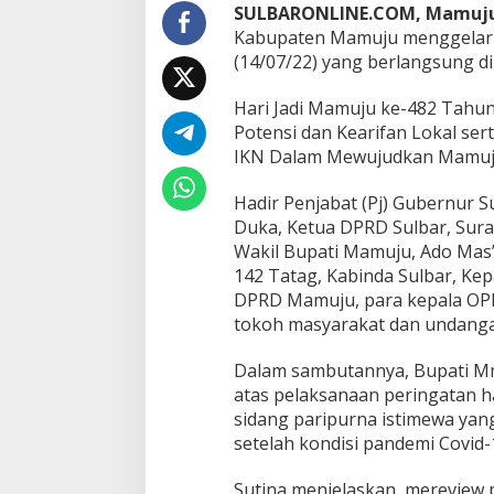
g
SULBARONLINE.COM, Mamuj
i
Kabupaten Mamuju menggelar R
n
(14/07/22) yang berlangsung 
i
K
a
Hari Jadi Mamuju ke-482 Tahun
t
Potensi dan Kearifan Lokal s
a
IKN Dalam Mewujudkan Mamuju
B
u
Hadir Penjabat (Pj) Gubernur S
p
a
Duka, Ketua DPRD Sulbar, Sura
t
Wakil Bupati Mamuju, Ado Mas’u
i
142 Tatag, Kabinda Sulbar, Ke
M
DPRD Mamuju, para kepala OPD
a
m
tokoh masyarakat dan undanga
u
j
Dalam sambutannya, Bupati Mm
u
atas pelaksanaan peringatan h
sidang paripurna istimewa yan
setelah kondisi pandemi Covid
Sutina menjelaskan, mereview p