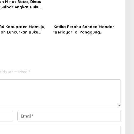
an Minat Baca, Dinas
 Sulbar Angkat Buku
ulis Lokal ke Publik
86 Kabupaten Mamuju,
Ketika Perahu Sandeq Mandar
inah Luncurkan Buku
‘Berlayar’ di Panggung
aerah untuk Tangkal
Olimpiade STEAM Roma
an
ields are marked
*