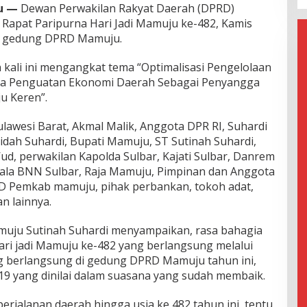
u —
Dewan Perwakilan Rakyat Daerah (DPRD)
apat Paripurna Hari Jadi Mamuju ke-482, Kamis
di gedung DPRD Mamuju.
 kali ini mengangkat tema “Optimalisasi Pengelolaan
erta Penguatan Ekonomi Daerah Sebagai Penyangga
 Keren”.
ulawesi Barat, Akmal Malik, Anggota DPR RI, Suhardi
idah Suhardi, Bupati Mamuju, ST Sutinah Suhardi,
d, perwakilan Kapolda Sulbar, Kajati Sulbar, Danrem
pala BNN Sulbar, Raja Mamuju, Pimpinan dan Anggota
 Pemkab mamuju, pihak perbankan, tokoh adat,
n lainnya.
uju Sutinah Suhardi menyampaikan, rasa bahagia
ari jadi Mamuju ke-482 yang berlangsung melalui
g berlangsung di gedung DPRD Mamuju tahun ini,
-19 yang dinilai dalam suasana yang sudah membaik.
erjalanan daerah hingga usia ke 482 tahun ini, tentu