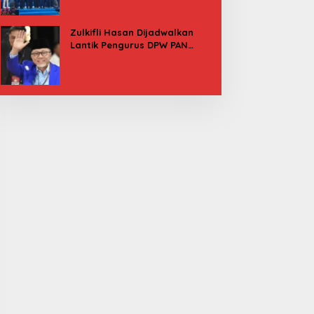
Besok
Zulkifli Hasan Dijadwalkan
Lantik Pengurus DPW PAN
Sulbar, Usung Agenda “Satu
Tekad Bantu Rakyat”