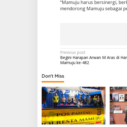
“Mamuju harus bersinergi, be
mendorong Mamuju sebagai pen
P
Previous post
Begini Harapan Arwan M Aras di Hari
o
Mamuju ke-482
s
t
Don't Miss
n
a
v
i
g
a