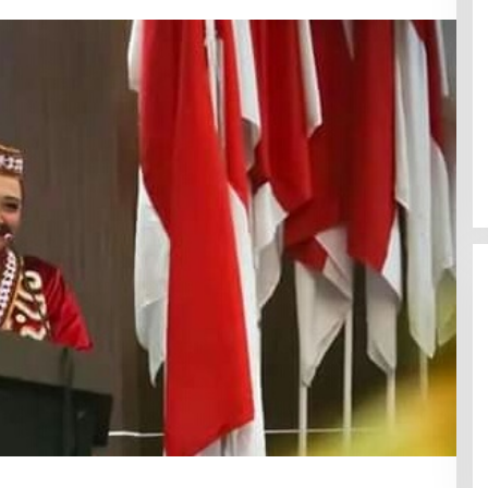
Efektif Cegah Kemacetan BBM,
Pos Pantau Polresta Mamuju
Amankan Jalur SPBU Kali Mamuju