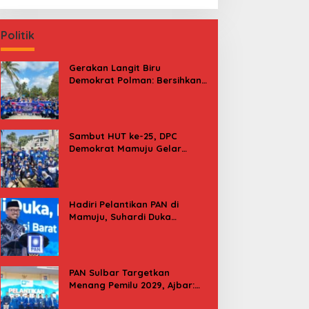
Politik
Gerakan Langit Biru
Demokrat Polman: Bersihkan
Pantai, Cek Kesehatan dan
Donor Darah
Sambut HUT ke-25, DPC
Demokrat Mamuju Gelar
Baksos Gerakan Langit Biru
Indonesia Asri
Hadiri Pelantikan PAN di
Mamuju, Suhardi Duka
Kenang 2 Kali Diusung Jadi
Bupati
PAN Sulbar Targetkan
Menang Pemilu 2029, Ajbar:
Bagi Kami, Februari 2029 Itu