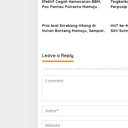
Efektif Cegah Kemacetan BBM,
Tingkatk
t
Pos Pantau Polresta Mamuju
Perpusip
i
Amankan Jalur SPBU Kali Mamuju
Karya Pen
o
Pria Asal Enrekang Hilang di
HUT ke-4
n
Hutan Botteng Mamuju, Sempat
Sitti Sut
Kirim SMS Kelaparan ke Istri
Bahasa D
Kepunah
Leave a Reply
Your email address will not be published.
Required f