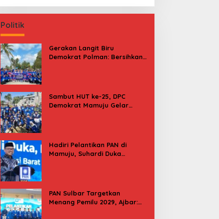
Politik
Gerakan Langit Biru
Demokrat Polman: Bersihkan
Pantai, Cek Kesehatan dan
Donor Darah
Sambut HUT ke-25, DPC
Demokrat Mamuju Gelar
Baksos Gerakan Langit Biru
Indonesia Asri
Hadiri Pelantikan PAN di
Mamuju, Suhardi Duka
Kenang 2 Kali Diusung Jadi
Bupati
PAN Sulbar Targetkan
Menang Pemilu 2029, Ajbar:
Bagi Kami, Februari 2029 Itu