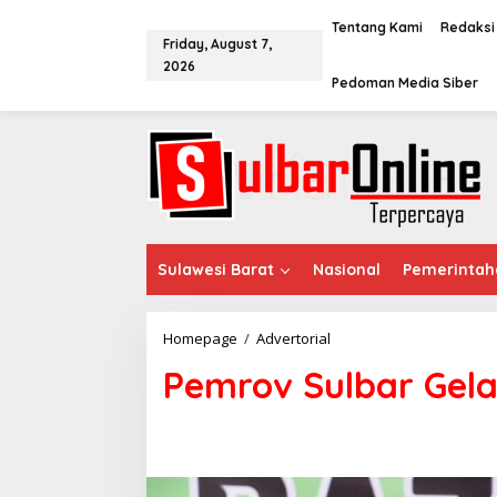
S
k
Tentang Kami
Redaksi
Friday, August 7,
i
2026
p
Pedoman Media Siber
t
o
c
o
n
t
e
n
t
Sulawesi Barat
Nasional
Pemerintah
Homepage
/
Advertorial
P
e
Pemrov Sulbar Gel
m
r
o
v
S
u