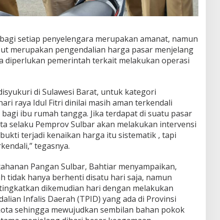
n bagi setiap penyelengara merupakan amanat, namun
ebut merupakan pengendalian harga pasar menjelang
 diperlukan pemerintah terkait melakukan operasi
isyukuri di Sulawesi Barat, untuk kategori
i raya Idul Fitri dinilai masih aman terkendali
 bagi ibu rumah tangga. Jika terdapat di suatu pasar
ita selaku Pemprov Sulbar akan melakukan intervensi
ukti terjadi kenaikan harga itu sistematik , tapi
rkendali,” tegasnya.
etahanan Pangan Sulbar, Bahtiar menyampaikan,
 tidak hanya berhenti disatu hari saja, namun
ditingkatkan dikemudian hari dengan melakukan
ian Infalis Daerah (TPID) yang ada di Provinsi
n kota sehingga mewujudkan sembilan bahan pokok