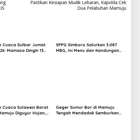
ang
Pastikan Kesiapan Mudik Lebaran, Kapolda Cek
IS
Dua Pelabuhan Mamuju
n Cuaca Sulbar Jumat
SPPG Simboro Salurkan 3.087
026: Mamasa Dingin 13
MBG, Ini Menu dan Kandungan
 Daerah Pesisir Cerah
Gizinya
n Cuaca Sulawesi Barat
Geger Sumur Bor di Mamuju
 Mamuju Diguyur Hujan,
Tengah Mendadak Semburkan
erapkan Suhu Terpanas
Lumpur dan Suara Gemuruh,
Warga Panik