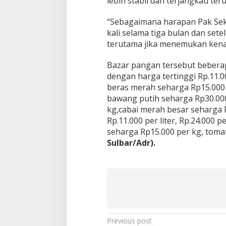
lebih stabil dan terjangkau te
“Sebagaimana harapan Pak Sekd
kali selama tiga bulan dan sete
terutama jika menemukan kenai
Bazar pangan tersebut beberap
dengan harga tertinggi Rp.11.0
beras merah seharga Rp15.000
bawang putih seharga Rp30.000 
kg,cabai merah besar seharga 
Rp.11.000 per liter, Rp.24.000 p
seharga Rp15.000 per kg, tomat
Sulbar/Adr).
P
Previous post