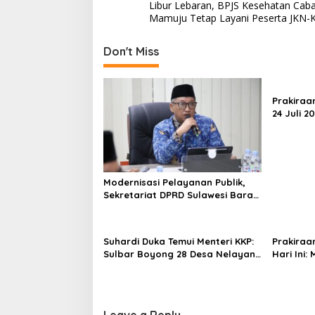
Libur Lebaran, BPJS Kesehatan Cab
o
Mamuju Tetap Layani Peserta JKN-K
s
t
Don't Miss
n
a
Prakiraa
v
24 Juli 2
Derajat,
i
g
a
Modernisasi Pelayanan Publik,
t
Sekretariat DPRD Sulawesi Barat
i
Resmi Luncurkan Aplikasi SIPAKDE
o
Suhardi Duka Temui Menteri KKP:
Prakiraa
n
Sulbar Boyong 28 Desa Nelayan
Hari Ini:
Hingga Kapal 30 GT
Polman T
Leave a Reply