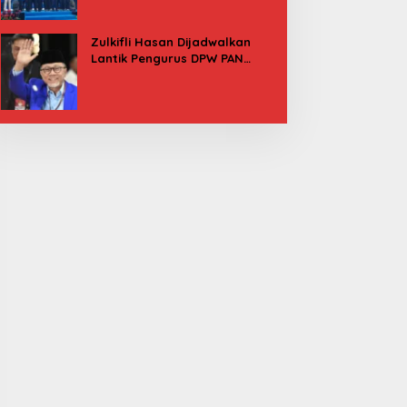
Besok
Zulkifli Hasan Dijadwalkan
Lantik Pengurus DPW PAN
Sulbar, Usung Agenda “Satu
Tekad Bantu Rakyat”