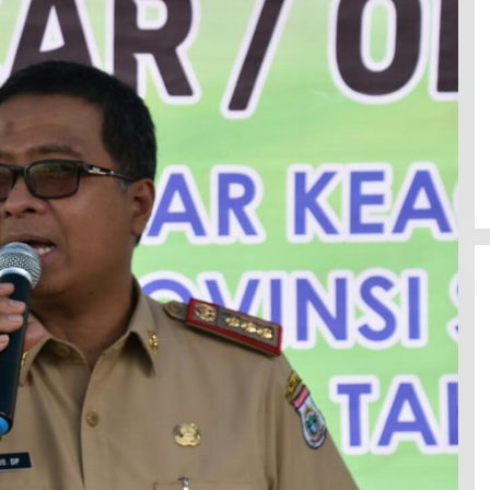
Efektif Cegah Kemacetan BBM,
Pos Pantau Polresta Mamuju
Amankan Jalur SPBU Kali Mamuju