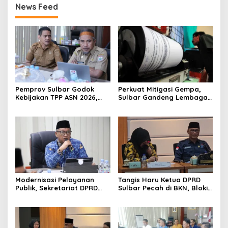
News Feed
Pemprov Sulbar Godok
Perkuat Mitigasi Gempa,
Kebijakan TPP ASN 2026,
Sulbar Gandeng Lembaga
Sekda Tekankan Aspek
Jepang Pasang
Kemampuan Fiskal
Seismometer Canggih di
Kantor Gubernur
Modernisasi Pelayanan
Tangis Haru Ketua DPRD
Publik, Sekretariat DPRD
Sulbar Pecah di BKN, Blokir
Sulawesi Barat Resmi
Layanan ASN 6 Kabupaten
Luncurkan Aplikasi SIPAKDE
Resmi Dicabut