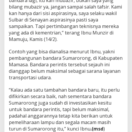
bandara lagi, itu kan mubazir, bukan saya yang
K
bilang mubazir ya, jangan sampai salah tafsir. Kami
a
kan hanya dari sisi aspirasinya, saya selaku wakil
t
Sulbar di Senayan aspirasinya pasti saya
a
I
sampaikan. Tapi pertimbangan teknisnya mereka
b
yang ada di kementrian,” terang Ibnu Munzir di
n
Mamuju, Kamis (14/2).
u
M
Contoh yang bisa dianalisa menurut Ibnu, yakni
u
n
pembangunan bandara Sumarorong, di Kabupaten
z
Mamasa. Bandara perintis tersebut sejauh ini
i
dianggap belum maksimal sebagai sarana layanan
r
transportasi udara.
“Kalau ada satu tambahan bandara baru, itu perlu
difikirkan secara baik, nah sementara bandara
Sumarorong juga sudah di investasikan kesitu
untuk bandara perintis, tapi belum maksimal,
padahal anggarannya tetap kita berikan untuk
pemeliharaan lampu dan segala macam masih
turun di Sumarorong itu,” kunci Ibnu
.(msd
)