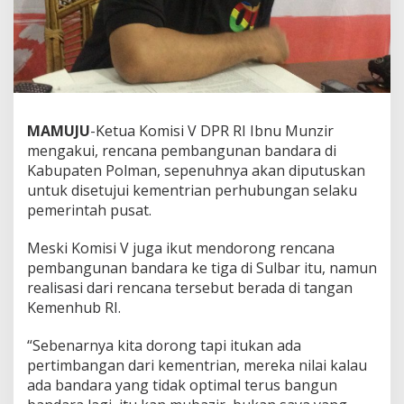
P
o
l
m
a
n
B
a
MAMUJU
-Ketua Komisi V DPR RI Ibnu Munzir
k
mengakui, rencana pembangunan bandara di
a
Kabupaten Polman, sepenuhnya akan diputuskan
l
untuk disetujui kementrian perhubungan selaku
M
u
pemerintah pusat.
b
a
Meski Komisi V juga ikut mendorong rencana
z
pembangunan bandara ke tiga di Sulbar itu, namun
i
realisasi dari rencana tersebut berada di tangan
r
(
Kemenhub RI.
?
)
“Sebenarnya kita dorong tapi itukan ada
,
pertimbangan dari kementrian, mereka nilai kalau
I
ada bandara yang tidak optimal terus bangun
n
i