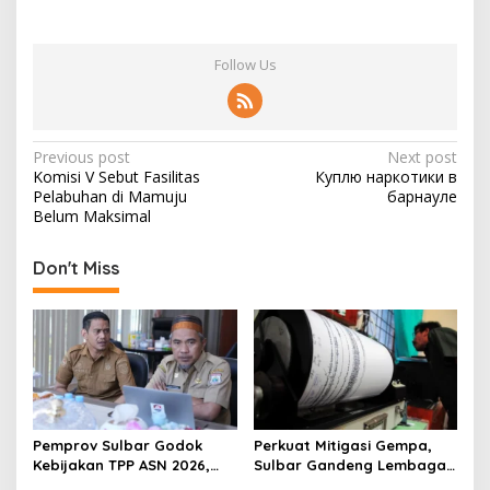
Follow Us
P
Previous post
Next post
Komisi V Sebut Fasilitas
Куплю наркотики в
o
Pelabuhan di Mamuju
барнауле
s
Belum Maksimal
t
Don't Miss
n
a
v
i
g
a
Pemprov Sulbar Godok
Perkuat Mitigasi Gempa,
t
Kebijakan TPP ASN 2026,
Sulbar Gandeng Lembaga
Sekda Tekankan Aspek
Jepang Pasang