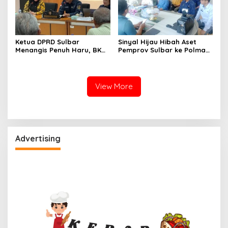
Ketua DPRD Sulbar
Sinyal Hijau Hibah Aset
Menangis Penuh Haru, BKN
Pemprov Sulbar ke Polman,
Akhirnya Buka Blokir
Nasib Eks Kantor PU dan
Layanan ASN di 6
Lahan Depan Polres Mulai
Kabupaten di Sulbar
Terang
View More
Advertising