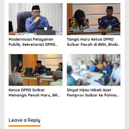
i
Kemampuan Fiskal
Seismometer Canggih di
o
Kantor Gubernur
n
Modernisasi Pelayanan
Tangis Haru Ketua DPRD
Publik, Sekretariat DPRD
Sulbar Pecah di BKN, Blokir
Sulawesi Barat Resmi
Layanan ASN 6 Kabupaten
Luncurkan Aplikasi SIPAKDE
Resmi Dicabut
Ketua DPRD Sulbar
Sinyal Hijau Hibah Aset
Menangis Penuh Haru, BKN
Pemprov Sulbar ke Polman,
Akhirnya Buka Blokir
Nasib Eks Kantor PU dan
Layanan ASN di 6
Lahan Depan Polres Mulai
Kabupaten di Sulbar
Terang
Leave a Reply