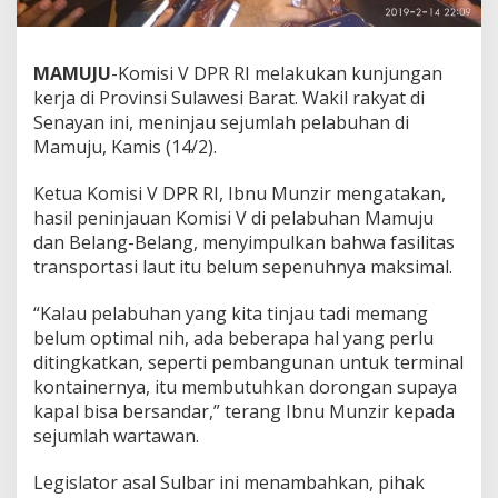
s
P
e
MAMUJU
-Komisi V DPR RI melakukan kunjungan
l
a
kerja di Provinsi Sulawesi Barat. Wakil rakyat di
b
Senayan ini, meninjau sejumlah pelabuhan di
u
Mamuju, Kamis (14/2).
h
a
Ketua Komisi V DPR RI, Ibnu Munzir mengatakan,
n
d
hasil peninjauan Komisi V di pelabuhan Mamuju
i
dan Belang-Belang, menyimpulkan bahwa fasilitas
M
transportasi laut itu belum sepenuhnya maksimal.
a
m
“Kalau pelabuhan yang kita tinjau tadi memang
u
j
belum optimal nih, ada beberapa hal yang perlu
u
ditingkatkan, seperti pembangunan untuk terminal
B
kontainernya, itu membutuhkan dorongan supaya
e
kapal bisa bersandar,” terang Ibnu Munzir kepada
l
u
sejumlah wartawan.
m
M
Legislator asal Sulbar ini menambahkan, pihak
a