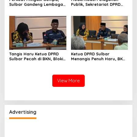
Sulbar Gandeng Lembaga
Publik, Sekretariat DPRD
Jepang Pasang
Sulawesi Barat Resmi
Seismometer Canggih di
Luncurkan Aplikasi SIPAKDE
Kantor Gubernur
Tangis Haru Ketua DPRD
Ketua DPRD Sulbar
Sulbar Pecah di BKN, Blokir
Menangis Penuh Haru, BKN
Layanan ASN 6 Kabupaten
Akhirnya Buka Blokir
Resmi Dicabut
Layanan ASN di 6
Kabupaten di Sulbar
View More
Advertising