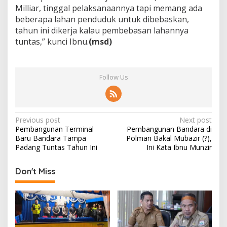
Milliar, tinggal pelaksanaannya tapi memang ada
beberapa lahan penduduk untuk dibebaskan,
tahun ini dikerja kalau pembebasan lahannya
tuntas,” kunci Ibnu.
(msd)
Follow Us
P
Previous post
Next post
Pembangunan Terminal
Pembangunan Bandara di
o
Baru Bandara Tampa
Polman Bakal Mubazir (?),
s
Padang Tuntas Tahun Ini
Ini Kata Ibnu Munzir
t
Don't Miss
n
a
v
i