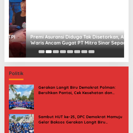
Premi Asuransi Diduga Tak Disetorkan, Ahli
S
Waris Ancam Gugat PT Mitra Sinar Sepadan
Gr
Finance ke PN Mamuju
Politik
Gerakan Langit Biru Demokrat Polman:
Bersihkan Pantai, Cek Kesehatan dan
Donor Darah
Sambut HUT ke-25, DPC Demokrat Mamuju
Gelar Baksos Gerakan Langit Biru
Indonesia Asri