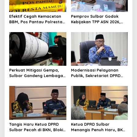
g
a
Efektif Cegah Kemacetan
Pemprov Sulbar Godok
t
BBM, Pos Pantau Polresta
Kebijakan TPP ASN 2026,
Mamuju Amankan Jalur
Sekda Tekankan Aspek
i
SPBU Kali Mamuju
Kemampuan Fiskal
o
n
Perkuat Mitigasi Gempa,
Modernisasi Pelayanan
Sulbar Gandeng Lembaga
Publik, Sekretariat DPRD
Jepang Pasang
Sulawesi Barat Resmi
Seismometer Canggih di
Luncurkan Aplikasi SIPAKDE
Kantor Gubernur
Tangis Haru Ketua DPRD
Ketua DPRD Sulbar
Sulbar Pecah di BKN, Blokir
Menangis Penuh Haru, BKN
Layanan ASN 6 Kabupaten
Akhirnya Buka Blokir