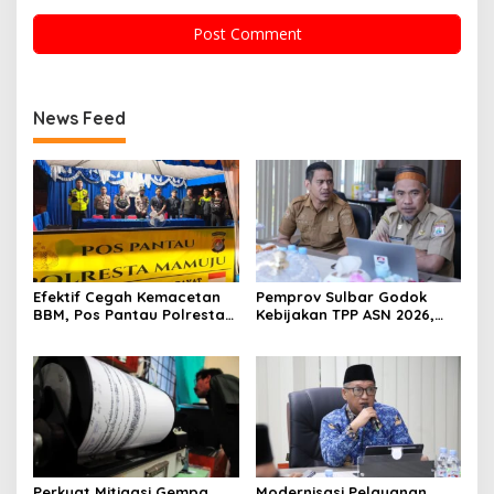
News Feed
Efektif Cegah Kemacetan
Pemprov Sulbar Godok
BBM, Pos Pantau Polresta
Kebijakan TPP ASN 2026,
Mamuju Amankan Jalur
Sekda Tekankan Aspek
SPBU Kali Mamuju
Kemampuan Fiskal
Perkuat Mitigasi Gempa,
Modernisasi Pelayanan