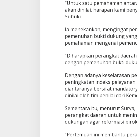
“Untuk satu pemahaman antara
y
e
akan dinilai, harapan kami pen
l
Subuki.
e
n
Ia menekankan, mengingat peni
g
pemenuhan bukti dukung yang 
g
a
pemahaman mengenai pemenuhan
r
a
“Diharapkan perangkat daerah 
a
dengan pemenuhan bukti dukun
n
P
e
Dengan adanya keselarasan pe
l
peningkatan indeks pelayanan 
a
diantaranya bersifat mandatory
y
dinilai oleh tim penilai dari K
a
n
a
Sementara itu, menurut Surya,
n
perangkat daerah untuk menin
P
dukungan agar reformasi birokr
u
b
“Pertemuan ini membantu pera
l