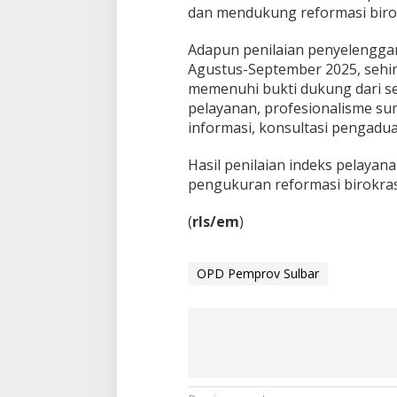
i
dan mendukung reformasi birokr
k
P
Adapun penilaian penyelenggar
e
Agustus-September 2025, sehi
r
memenuhi bukti dukung dari set
a
n
pelayanan, profesionalisme su
g
informasi, konsultasi pengadua
k
a
Hasil penilaian indeks pelayan
t
pengukuran reformasi birokras
D
a
e
(
rls/em
)
r
a
h
OPD Pemprov Sulbar