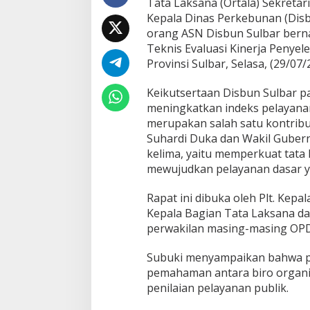
Tata Laksana (Ortala) Sekretari
r
Kepala Dinas Perkebunan (Disb
H
a
orang ASN Disbun Sulbar bern
d
Teknis Evaluasi Kinerja Penye
i
Provinsi Sulbar, Selasa, (29/07/
r
i
Keikutsertaan Disbun Sulbar p
E
v
meningkatkan indeks pelayanan 
a
merupakan salah satu kontribu
l
Suhardi Duka dan Wakil Gubern
u
kelima, yaitu memperkuat tata 
a
s
mewujudkan pelayanan dasar ya
i
K
Rapat ini dibuka oleh Plt. Kep
i
Kepala Bagian Tata Laksana dan
n
perwakilan masing-masing OPD
e
r
j
Subuki menyampaikan bahwa p
a
pemahaman antara biro organi
P
penilaian pelayanan publik.
e
n