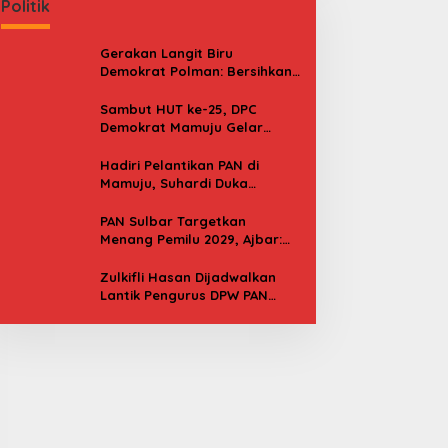
Politik
Gerakan Langit Biru
Demokrat Polman: Bersihkan
Pantai, Cek Kesehatan dan
Donor Darah
Sambut HUT ke-25, DPC
Demokrat Mamuju Gelar
Baksos Gerakan Langit Biru
Indonesia Asri
Hadiri Pelantikan PAN di
Mamuju, Suhardi Duka
Kenang 2 Kali Diusung Jadi
Bupati
PAN Sulbar Targetkan
Menang Pemilu 2029, Ajbar:
Bagi Kami, Februari 2029 Itu
Besok
Zulkifli Hasan Dijadwalkan
Lantik Pengurus DPW PAN
Sulbar, Usung Agenda “Satu
Tekad Bantu Rakyat”