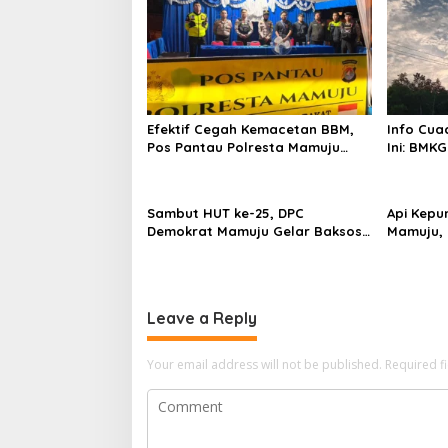
Efektif Cegah Kemacetan BBM,
Info Cua
Pos Pantau Polresta Mamuju
Ini: BMKG
Amankan Jalur SPBU Kali Mamuju
Wilayah
Sambut HUT ke-25, DPC
Api Kepu
Demokrat Mamuju Gelar Baksos
Mamuju, 
Gerakan Langit Biru Indonesia
Cannon J
Asri
Leave a Reply
Your email address will not be published.
Required f