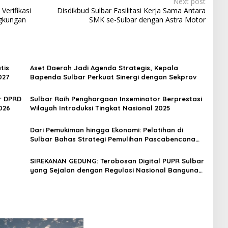
Next post
Verifikasi
Disdikbud Sulbar Fasilitasi Kerja Sama Antara
ngkungan
SMK se-Sulbar dengan Astra Motor
tis
Aset Daerah Jadi Agenda Strategis, Kepala
027
Bapenda Sulbar Perkuat Sinergi dengan Sekprov
r DPRD
Sulbar Raih Penghargaan Inseminator Berprestasi
026
Wilayah Introduksi Tingkat Nasional 2025
Dari Pemukiman hingga Ekonomi: Pelatihan di
Sulbar Bahas Strategi Pemulihan Pascabencana
Secara Menyeluruh
a
SIREKANAN GEDUNG: Terobosan Digital PUPR Sulbar
yang Sejalan dengan Regulasi Nasional Bangunan
Gedung