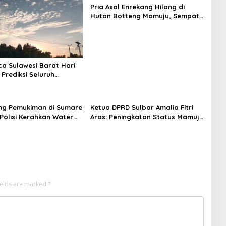
Pria Asal Enrekang Hilang di
Hutan Botteng Mamuju, Sempat
Kirim SMS Kelaparan ke Istri
ca Sulawesi Barat Hari
 Prediksi Seluruh
 Berawan
ng Pemukiman di Sumare
Ketua DPRD Sulbar Amalia Fitri
Polisi Kerahkan Water
Aras: Peningkatan Status Mamuju
inakkan Karhutla
Adalah Lompatan Mutlak
ields are marked
*