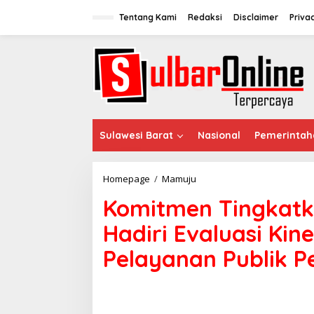
S
k
Tentang Kami
Redaksi
Disclaimer
Priva
i
p
t
o
c
o
n
t
e
Sulawesi Barat
Nasional
Pemerintah
n
t
Homepage
/
Mamuju
K
o
Komitmen Tingkatka
m
i
Hadiri Evaluasi Ki
t
m
Pelayanan Publik 
e
n
T
i
n