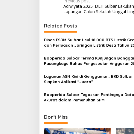
P
Previous post
Adiwiyata 2025: DLH Sulbar Lakukan 
o
Lapangan Calon Sekolah Unggul Li
s
t
Related Posts
n
Dinas ESDM Sulbar Usul 18.000 RTS Listrik Gra
a
dan Perluasan Jaringan Listrik Desa Tahun 2
v
Bapperida Sulbar Terima Kunjungan Bangga
i
Pasangkayu Bahas Penyesuaian Anggaran 2
g
a
Layanan ASN Kini di Genggaman, BKD Sulbar
Siapkan Aplikasi “Juara”
t
i
Bapperida Sulbar Tegaskan Pentingnya Dat
Akurat dalam Pemenuhan SPM
o
n
Don't Miss