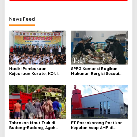
News Feed
Hadiri Pembukaan
SPPG Kamansi Bagikan
Kejuaraan Karate, KONI
Makanan Bergizi Sesuai
Sulbar Dorong Lahirnya
AKG
Atlet Berprestasi Sulbar
Tabrakan Maut Truk di
PT Passokorang Pastikan
Budong-Budong, Ayah
Kepulan Asap AMP di
Berpulang, Balita 3 Tahun
Karossa Murni Kendala