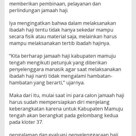
memberikan pembinaan, pelayanan dan
i
l
perlindungan jamaah haji.
K
e
Iya mengingatkan bahwa dalam melaksanakan
m
ibadah haji tentu tidak hanya sekedar mampu
e
secara fisik atau material saja, melainkan harus
n
a
mampu melaksanakan tertib ibadah hajinya.
n
g
“Kita berharap jamaah haji kabupaten mamuju
H
tengah mengikuti petunjuk yang diberikan
a
penyelenggara manasik agar saat melaksanakan
r
a
ibadah haji nanti tidak mengalami hambatan-
p
hambatan yang berarti,” ujarnya.
J
a
Maka dari itu, mulai saat ini para calon jamaah haji
m
harus sudah mempersiapkan diri menjelang
a
a
keberangkatan karena untuk Kabupaten Mamuju
h
tengah akan berangkat pada gelombang kedua
H
pada kloter 37.
a
j
pengalaman dan evaluasi penyelenggaraan haji
i