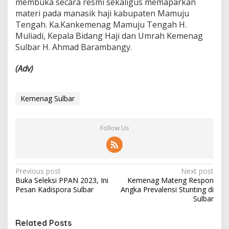
membuka secara resmi sekaligus memaparkan
materi pada manasik haji kabupaten Mamuju
Tengah. Ka.Kankemenag Mamuju Tengah H.
Muliadi, Kepala Bidang Haji dan Umrah Kemenag
Sulbar H. Ahmad Barambangy.
(Adv)
Kemenag Sulbar
Follow Us
P
Previous post
Next post
Buka Seleksi PPAN 2023, Ini
Kemenag Mateng Respon
o
Pesan Kadispora Sulbar
Angka Prevalensi Stunting di
s
Sulbar
t
Related Posts