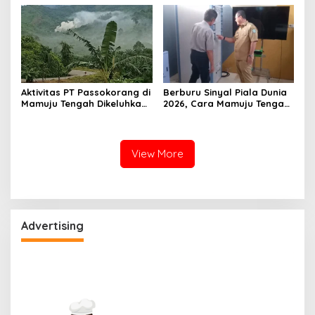
Berjuang Lewati Masa Kritis
Teknis dan Langsung
Dibenahi
Aktivitas PT Passokorang di
Berburu Sinyal Piala Dunia
Mamuju Tengah Dikeluhkan,
2026, Cara Mamuju Tengah
Warga Lansia Sesak Napas
Kikis Wilayah Blankspot
hingga Picu Banjir
Lewat TVRI
View More
Advertising