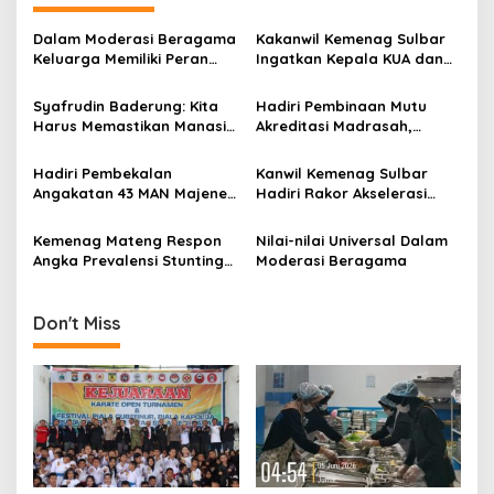
n
a
Dalam Moderasi Beragama
Kakanwil Kemenag Sulbar
v
Keluarga Memiliki Peran
Ingatkan Kepala KUA dan
Penting
Penghulu tidak Merusak
i
Citra Menjalankan Tugas
Syafrudin Baderung: Kita
Hadiri Pembinaan Mutu
g
Harus Memastikan Manasik
Akreditasi Madrasah,
Haji Berjalan dengan Baik
Kakanwil Kemenag Sulbar
a
Bangga dengan Semangat
Hadiri Pembekalan
Kanwil Kemenag Sulbar
t
Guru Honorer
Angakatan 43 MAN Majene,
Hadiri Rakor Akselerasi
i
Ini Pesan Kakanwil
Program Prioritas
Kemenag Sulbar
Kemenag Mateng Respon
Nilai-nilai Universal Dalam
o
Angka Prevalensi Stunting
Moderasi Beragama
n
di Sulbar
Don't Miss