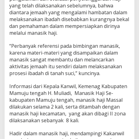
I
yang telah dilaksanakan sebelumnya, bahwa
k
diantara jemaah yang mengalami hambatan dalam
u
melaksanakan ibadah disebabkan kurangnya bekal
t
dan pemahaman dalam mempersiapkan dirinya
i
melalui manasik haji.
P
e
t
“Perbanyak referensi pada bimbingan manasik,
u
karena materi-materi yang disampaikan dalam
n
manasik sangat membantu dan melancarkan
j
aktivitas jemaah itu sendiri dalam melaksanakan
u
k
prosesi ibadah di tanah suci,” kuncinya.
Informasi dari Kepala Kanwil, Kemenag Kabupaten
Mamuju tengah H. Muliadi, Manasik Haji Se-
kabupaten Mamuju tengah, manasik haji Massal
dilakukan selama 2 kali, serta ditambah dengan
manasik haji kecamatan, yang akan dibagi II zona
dilaksanakan sebanyak 8 kali.
Hadir dalam manasik haji, mendampingi Kakanwil