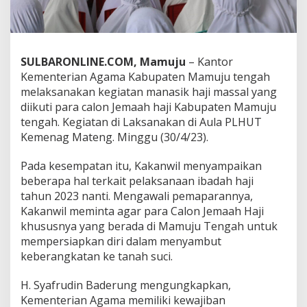
e
g
i
a
t
SULBARONLINE.COM, Mamuju
– Kantor
a
Kementerian Agama Kabupaten Mamuju tengah
n
melaksanakan kegiatan manasik haji massal yang
M
diikuti para calon Jemaah haji Kabupaten Mamuju
a
n
tengah. Kegiatan di Laksanakan di Aula PLHUT
a
Kemenag Mateng. Minggu (30/4/23).
s
i
Pada kesempatan itu, Kakanwil menyampaikan
k
beberapa hal terkait pelaksanaan ibadah haji
H
a
tahun 2023 nanti. Mengawali pemaparannya,
j
Kakanwil meminta agar para Calon Jemaah Haji
i
khususnya yang berada di Mamuju Tengah untuk
,
mempersiapkan diri dalam menyambut
K
a
keberangkatan ke tanah suci.
k
a
H. Syafrudin Baderung mengungkapkan,
n
Kementerian Agama memiliki kewajiban
w