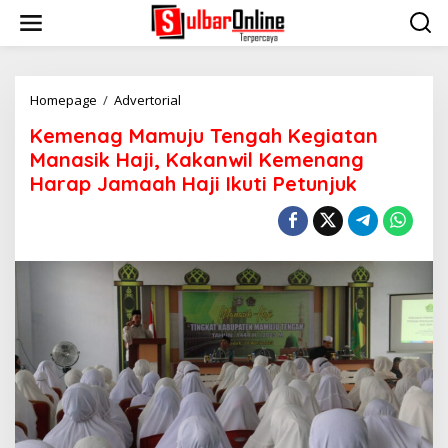
S
k
i
p
t
o
Homepage
/
Advertorial
K
c
e
Kemenag Mamuju Tengah Kegiatan
o
m
n
e
Manasik Haji, Kakanwil Kemenang
t
n
Harap Jamaah Haji Ikuti Petunjuk
e
a
n
g
t
M
a
m
u
j
u
T
e
n
g
a
h
K