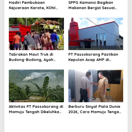
Hadiri Pembukaan
SPPG Kamansi Bagikan
Kejuaraan Karate, KONI
Makanan Bergizi Sesuai
Sulbar Dorong Lahirnya
AKG
Atlet Berprestasi Sulbar
Tabrakan Maut Truk di
PT Passokorang Pastikan
Budong-Budong, Ayah
Kepulan Asap AMP di
Berpulang, Balita 3 Tahun
Karossa Murni Kendala
Berjuang Lewati Masa Kritis
Teknis dan Langsung
Dibenahi
Aktivitas PT Passokorang di
Berburu Sinyal Piala Dunia
Mamuju Tengah Dikeluhkan,
2026, Cara Mamuju Tengah
Warga Lansia Sesak Napas
Kikis Wilayah Blankspot
hingga Picu Banjir
Lewat TVRI