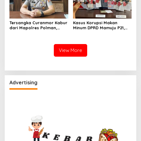
Tersangka Curanmor Kabur
Kasus Korupsi Makan
dari Mapolres Polman,
Minum DPRD Mamuju P21,
Kapolda Sulbar
Polisi Sita Tanah Rp 600
Perintahkan Audit Internal
Juta Milik Eks Ketua Dewan
View More
Advertising