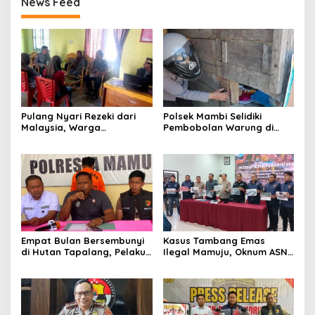
News Feed
Pulang Nyari Rezeki dari
Polsek Mambi Selidiki
Malaysia, Warga
Pembobolan Warung di
Pasangkayu Kaget
Mamasa, Korban Rugi
Rumahnya Sudah
Jutaan Rupiah
Bersertifikat atas Nama
Orang Lain
Empat Bulan Bersembunyi
Kasus Tambang Emas
di Hutan Tapalang, Pelaku
Ilegal Mamuju, Oknum ASN
Pengeroyokan SPBU
Sulbar Turut Jadi
Mamuju Diringkus Polisi
Tersangka