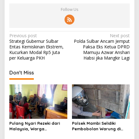
Follow Us
P
Previous post
Next post
Strategi Gubernur Sulbar
Polda Sulbar Ancam Jemput
o
Entas Kemiskinan Ekstrem,
Paksa Eks Ketua DPRD
s
Kucurkan Modal Rp5 Juta
Mamuju Azwar Anshari
per Keluarga PKH
Habsi jika Mangkir Lagi
t
n
Don't Miss
a
v
i
g
a
t
Pulang Nyari Rezeki dari
Polsek Mambi Selidiki
Malaysia, Warga
Pembobolan Warung di
i
Pasangkayu Kaget
Mamasa, Korban Rugi