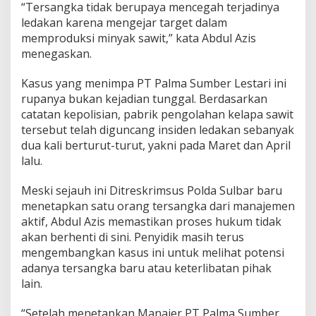
“Tersangka tidak berupaya mencegah terjadinya
k
ledakan karena mengejar target dalam
a
L
memproduksi minyak sawit,” kata Abdul Azis
e
menegaskan.
d
a
Kasus yang menimpa PT Palma Sumber Lestari ini
k
rupanya bukan kejadian tunggal. Berdasarkan
a
n
catatan kepolisian, pabrik pengolahan kelapa sawit
P
tersebut telah diguncang insiden ledakan sebanyak
a
dua kali berturut-turut, yakni pada Maret dan April
b
lalu.
r
i
k
Meski sejauh ini Ditreskrimsus Polda Sulbar baru
S
menetapkan satu orang tersangka dari manajemen
a
aktif, Abdul Azis memastikan proses hukum tidak
w
akan berhenti di sini. Penyidik masih terus
i
mengembangkan kasus ini untuk melihat potensi
t
adanya tersangka baru atau keterlibatan pihak
lain.
“Setelah menetapkan Manajer PT Palma Sumber