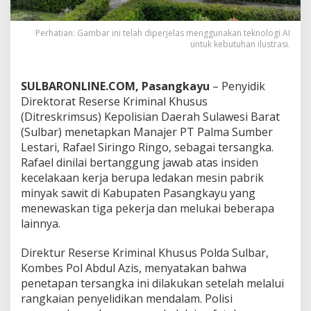
e
r
u
Perhatian: Gambar ini telah diperjelas menggunakan teknologi AI
untuk kebutuhan ilustrasi.
j
u
n
g
SULBARONLINE.COM, Pasangkayu
– Penyidik
M
Direktorat Reserse Kriminal Khusus
a
(Ditreskrimsus) Kepolisian Daerah Sulawesi Barat
u
(Sulbar) menetapkan Manajer PT Palma Sumber
t
,
Lestari, Rafael Siringo Ringo, sebagai tersangka.
M
Rafael dinilai bertanggung jawab atas insiden
a
kecelakaan kerja berupa ledakan mesin pabrik
n
minyak sawit di Kabupaten Pasangkayu yang
a
menewaskan tiga pekerja dan melukai beberapa
j
e
lainnya.
r
P
Direktur Reserse Kriminal Khusus Polda Sulbar,
T
Kombes Pol Abdul Azis, menyatakan bahwa
P
penetapan tersangka ini dilakukan setelah melalui
a
l
rangkaian penyelidikan mendalam. Polisi
m