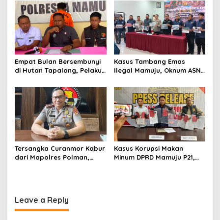
o
Rumahnya Sudah
Jutaan Rupiah
Bersertifikat atas Nama
n
Orang Lain
Empat Bulan Bersembunyi
Kasus Tambang Emas
di Hutan Tapalang, Pelaku
Ilegal Mamuju, Oknum ASN
Pengeroyokan SPBU
Sulbar Turut Jadi
Mamuju Diringkus Polisi
Tersangka
Tersangka Curanmor Kabur
Kasus Korupsi Makan
dari Mapolres Polman,
Minum DPRD Mamuju P21,
Kapolda Sulbar
Polisi Sita Tanah Rp 600
Perintahkan Audit Internal
Juta Milik Eks Ketua Dewan
Leave a Reply