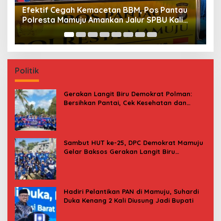
Maksimalkan Gizi Anak, SPPG Rangas Sajikan
P
Menu Daging Sapi untuk 2.798 Penerima
P
B
Politik
Gerakan Langit Biru Demokrat Polman:
Bersihkan Pantai, Cek Kesehatan dan
Donor Darah
Sambut HUT ke-25, DPC Demokrat Mamuju
Gelar Baksos Gerakan Langit Biru
Indonesia Asri
Hadiri Pelantikan PAN di Mamuju, Suhardi
Duka Kenang 2 Kali Diusung Jadi Bupati