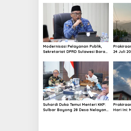
n
a
v
i
g
a
Modernisasi Pelayanan Publik,
Prakiraa
t
Sekretariat DPRD Sulawesi Barat
24 Juli 2
i
Resmi Luncurkan Aplikasi SIPAKDE
Derajat,
o
n
Suhardi Duka Temui Menteri KKP:
Prakiraa
Sulbar Boyong 28 Desa Nelayan
Hari Ini:
Hingga Kapal 30 GT
Polman T