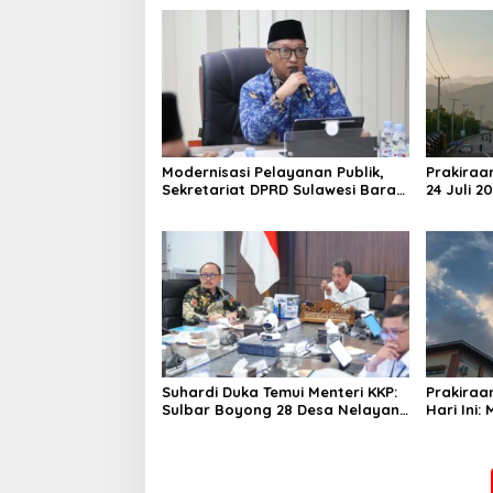
Modernisasi Pelayanan Publik,
Prakiraa
Sekretariat DPRD Sulawesi Barat
24 Juli 2
Resmi Luncurkan Aplikasi SIPAKDE
Derajat,
Suhardi Duka Temui Menteri KKP:
Prakiraa
Sulbar Boyong 28 Desa Nelayan
Hari Ini:
Hingga Kapal 30 GT
Polman T