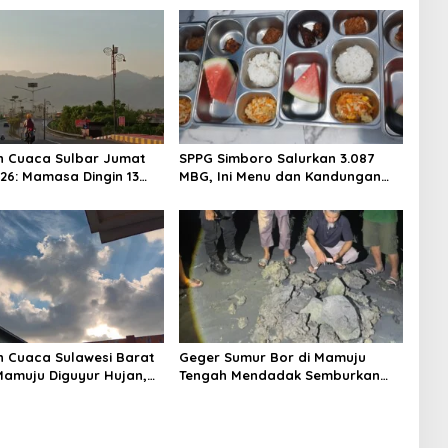
n Cuaca Sulbar Jumat
SPPG Simboro Salurkan 3.087
026: Mamasa Dingin 13
MBG, Ini Menu dan Kandungan
 Daerah Pesisir Cerah
Gizinya
n Cuaca Sulawesi Barat
Geger Sumur Bor di Mamuju
 Mamuju Diguyur Hujan,
Tengah Mendadak Semburkan
erapkan Suhu Terpanas
Lumpur dan Suara Gemuruh,
Warga Panik