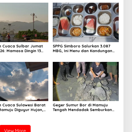
n Cuaca Sulbar Jumat
SPPG Simboro Salurkan 3.087
026: Mamasa Dingin 13
MBG, Ini Menu dan Kandungan
 Daerah Pesisir Cerah
Gizinya
n Cuaca Sulawesi Barat
Geger Sumur Bor di Mamuju
 Mamuju Diguyur Hujan,
Tengah Mendadak Semburkan
erapkan Suhu Terpanas
Lumpur dan Suara Gemuruh,
Warga Panik
View More