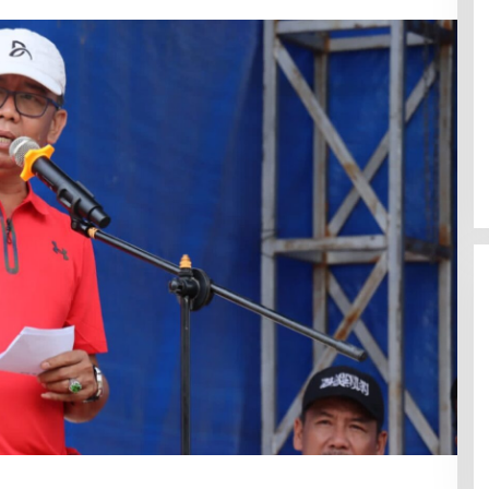
Efektif Cegah Kemacetan BBM,
Pos Pantau Polresta Mamuju
Amankan Jalur SPBU Kali Mamuju