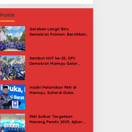
Politik
Gerakan Langit Biru
Demokrat Polman: Bersihkan
Pantai, Cek Kesehatan dan
Donor Darah
Sambut HUT ke-25, DPC
Demokrat Mamuju Gelar
Baksos Gerakan Langit Biru
Indonesia Asri
Hadiri Pelantikan PAN di
Mamuju, Suhardi Duka
Kenang 2 Kali Diusung Jadi
Bupati
PAN Sulbar Targetkan
Menang Pemilu 2029, Ajbar:
Bagi Kami, Februari 2029 Itu