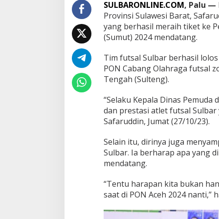
S
SULBARONLINE.COM
, Palu —
u
Provinsi Sulawesi Barat, Safar
l
yang berhasil meraih tiket ke
b
(Sumut) 2024 mendatang.
a
r
M
Tim futsal Sulbar berhasil lolo
a
PON Cabang Olahraga futsal zo
m
Tengah (Sulteng).
p
u
L
“Selaku Kepala Dinas Pemuda d
o
dan prestasi atlet futsal Sulba
l
Safaruddin, Jumat (27/10/23).
o
s
Selain itu, dirinya juga menya
k
e
Sulbar. Ia berharap apa yang d
P
mendatang.
O
N
“Tentu harapan kita bukan hany
A
saat di PON Aceh 2024 nanti,” 
c
e
h