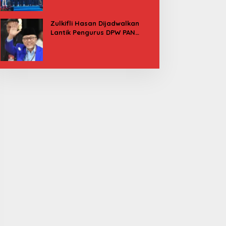
Besok
Zulkifli Hasan Dijadwalkan
Lantik Pengurus DPW PAN
Sulbar, Usung Agenda “Satu
Tekad Bantu Rakyat”