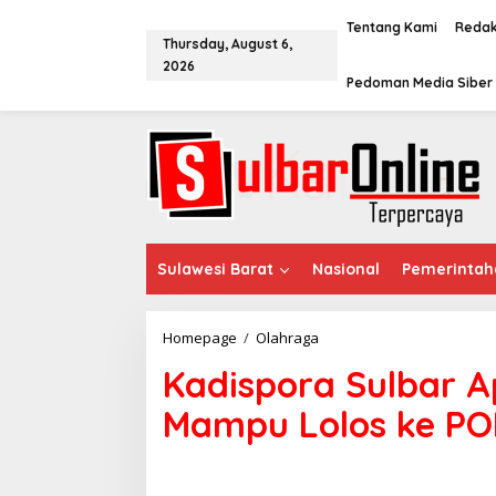
S
k
Tentang Kami
Redak
Thursday, August 6,
i
2026
p
Pedoman Media Siber
t
o
c
o
n
t
e
n
t
Sulawesi Barat
Nasional
Pemerintah
Homepage
/
Olahraga
K
a
Kadispora Sulbar Ap
d
i
Mampu Lolos ke PO
s
p
o
r