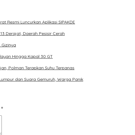
arat Resmi Luncurkan Aplikasi SIPAKDE
13 Derajat, Daerah Pesisir Cerah
 Gizinya
elayan Hingga Kapal 30 GT
Hujan, Polman Terapkan Suhu Terpanas
Lumpur dan Suara Gemuruh, Warga Panik
d
*