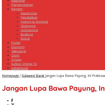
Nasional
Pemerintahan
Ragam
Kesehatan
Pendidikan
Hukum & Kriminal
Olahraga
Humaniora
Budaya
Sosial
Politik
Ekonomi
Teknologi
Opini
Citizen
Sulbar Online TV
Advertorial
Homepage
/
Sulawesi Barat
Jangan Lupa Bawa Payung, Ini Prakiraan
Jangan Lupa Bawa Payung, Ini 