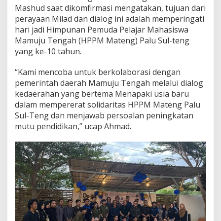
Mashud saat dikomfirmasi mengatakan, tujuan dari
k
a
perayaan Milad dan dialog ini adalah memperingati
n
hari jadi Himpunan Pemuda Pelajar Mahasiswa
A
Mamuju Tengah (HPPM Mateng) Palu Sul-teng
s
yang ke-10 tahun.
r
a
m
“Kami mencoba untuk berkolaborasi dengan
a
pemerintah daerah Mamuju Tengah melalui dialog
T
kedaerahan yang bertema Menapaki usia baru
e
dalam mempererat solidaritas HPPM Mateng Palu
t
a
Sul-Teng dan menjawab persoalan peningkatan
p
mutu pendidikan,” ucap Ahmad.
B
a
g
i
M
a
h
a
s
i
s