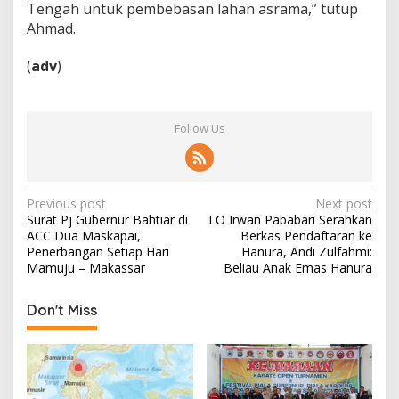
Tengah untuk pembebasan lahan asrama,” tutup
Ahmad.
(
adv
)
Follow Us
P
Previous post
Next post
Surat Pj Gubernur Bahtiar di
LO Irwan Pababari Serahkan
o
ACC Dua Maskapai,
Berkas Pendaftaran ke
s
Penerbangan Setiap Hari
Hanura, Andi Zulfahmi:
Mamuju – Makassar
Beliau Anak Emas Hanura
t
n
Don't Miss
a
v
i