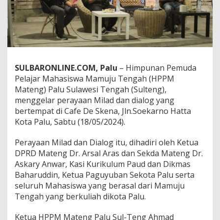
m
u
S
e
k
d
a
SULBARONLINE.COM, Palu
– Himpunan Pemuda
,
P
Pelajar Mahasiswa Mamuju Tengah (HPPM
e
Mateng) Palu Sulawesi Tengah (Sulteng),
m
menggelar perayaan Milad dan dialog yang
k
bertempat di Cafe De Skena, Jln.Soekarno Hatta
a
Kota Palu, Sabtu (18/05/2024).
b
M
a
Perayaan Milad dan Dialog itu, dihadiri oleh Ketua
t
DPRD Mateng Dr. Arsal Aras dan Sekda Mateng Dr.
e
Askary Anwar, Kasi Kurikulum Paud dan Dikmas
n
Baharuddin, Ketua Paguyuban Sekota Palu serta
g
J
seluruh Mahasiswa yang berasal dari Mamuju
a
Tengah yang berkuliah dikota Palu.
n
j
Ketua HPPM Mateng Palu Sul-Teng Ahmad
i