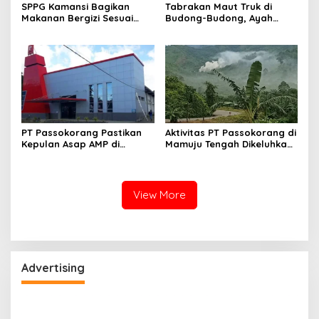
SPPG Kamansi Bagikan
Tabrakan Maut Truk di
Makanan Bergizi Sesuai
Budong-Budong, Ayah
AKG
Berpulang, Balita 3 Tahun
Berjuang Lewati Masa Kritis
PT Passokorang Pastikan
Aktivitas PT Passokorang di
Kepulan Asap AMP di
Mamuju Tengah Dikeluhkan,
Karossa Murni Kendala
Warga Lansia Sesak Napas
Teknis dan Langsung
hingga Picu Banjir
Dibenahi
View More
Advertising