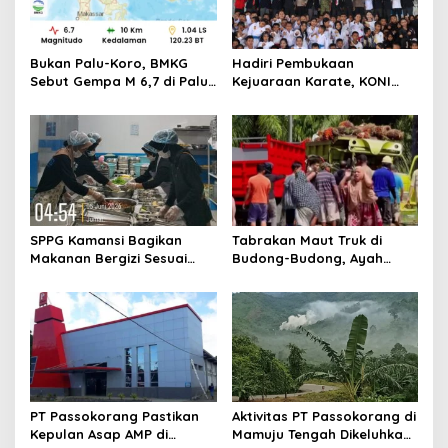
g
a
t
Bukan Palu-Koro, BMKG
Hadiri Pembukaan
Sebut Gempa M 6,7 di Palu
Kejuaraan Karate, KONI
i
Dipicu Sesar Sausu
Sulbar Dorong Lahirnya
o
Atlet Berprestasi Sulbar
n
SPPG Kamansi Bagikan
Tabrakan Maut Truk di
Makanan Bergizi Sesuai
Budong-Budong, Ayah
AKG
Berpulang, Balita 3 Tahun
Berjuang Lewati Masa Kritis
PT Passokorang Pastikan
Aktivitas PT Passokorang di
Kepulan Asap AMP di
Mamuju Tengah Dikeluhkan,