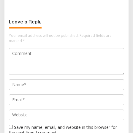
Karossa Murni Kendala
Warga Lansia Sesak Napas
Teknis dan Langsung
hingga Picu Banjir
Dibenahi
Leave a Reply
Your email address will not be published.
Required fields are
marked
*
Save my name, email, and website in this browser for
the next time I comment.