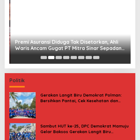
Premi Asuransi Diduga Tak Disetorkan, Ahli
S
Waris Ancam Gugat PT Mitra Sinar Sepadan
Gr
Finance ke PN Mamuju
Politik
Gerakan Langit Biru Demokrat Polman:
Bersihkan Pantai, Cek Kesehatan dan
Donor Darah
Sambut HUT ke-25, DPC Demokrat Mamuju
Gelar Baksos Gerakan Langit Biru
Indonesia Asri