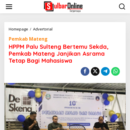
S
k
i
p
t
o
Homepage
/
Advertorial
H
c
P
Pemkab Mateng
o
P
n
M
HPPM Palu Sulteng Bertemu Sekda,
t
P
Pemkab Mateng Janjikan Asrama
e
a
Tetap Bagi Mahasiswa
n
l
t
u
S
u
l
t
e
n
g
B
e
r
t
e