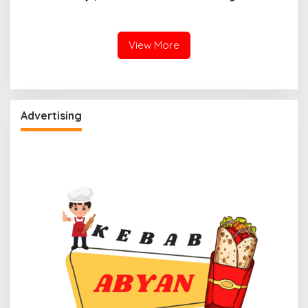
Kerahkan Water Cannon
Status Mamuju Adalah
Jinakkan Karhutla
Lompatan Mutlak
View More
Advertising