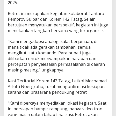
2025.
D
u
k
Retret ini merupakan kegiatan kolaboratif antara
a
Pemprov Sulbar dan Korem 142 Tatag. Selain
P
bertujuan menyatukan perspektif, kegiatan ini juga
a
menekankan langkah bersama yang terorganisir.
s
t
i
“Kami mengadopsi analogi salat berjamaah, di
k
mana tidak ada gerakan tambahan, semua
a
mengikuti satu komando. Para bupati juga
n
dilibatkan untuk menyampaikan harapan dan
K
percepatan penyelesaian permasalahan di daerah
e
s
masing-masing,” ungkapnya.
i
a
Kasi Teritorial Korem 142 Tatag, Letkol Mochamad
p
Arlufti Noergroho, turut mengonfirmasi kesiapan
a
sarana dan prasarana pendukung retret.
n
“Kami dipercaya menyediakan lokasi kegiatan. Saat
ini persiapan hampir rampung, hanya video tron
yang masih dalam tahap finalisasi. Retret akan