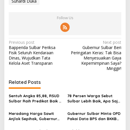
Suhardi Duka
Follow Us
P
Previous post
Next post
Bapperida Sulbar Periksa
Gubernur Sulbar Beri
o
Fisik Seluruh Kendaraan
Peringatan Keras: Tak Bisa
s
Dinas, Wujudkan Tata
Menyesuaikan Gaya
Kelola Aset Transparan
Kepemimpinan Saya?
t
Minggir!
n
Related Posts
a
v
Sentuh Angka 85,88, RSUD
78 Persen Warga Sebut
i
Sulbar Raih Predikat Baik di
Sulbar Lebih Baik, Apa Saja
g
Era Panca Daya Suhardi
yang Berubah di Era
Duka
Suhardi Duka?
Meradang Harga Sawit
Gubernur Sulbar Minta OPD
a
Anjlok Sepihak, Gubernur
Pakai Data BPS dan BKKBN
t
Suhardi Duka Semprot 13
untuk Percepatan
Manajemen PKS
Penurunan Stunting