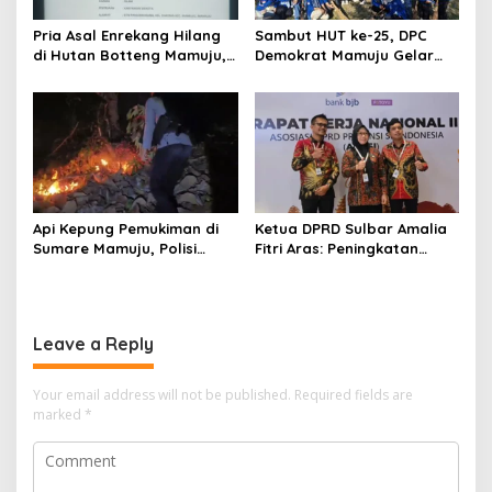
Pria Asal Enrekang Hilang
Sambut HUT ke-25, DPC
di Hutan Botteng Mamuju,
Demokrat Mamuju Gelar
Sempat Kirim SMS
Baksos Gerakan Langit Biru
Kelaparan ke Istri
Indonesia Asri
Api Kepung Pemukiman di
Ketua DPRD Sulbar Amalia
Sumare Mamuju, Polisi
Fitri Aras: Peningkatan
Kerahkan Water Cannon
Status Mamuju Adalah
Jinakkan Karhutla
Lompatan Mutlak
Leave a Reply
Your email address will not be published.
Required fields are
marked
*