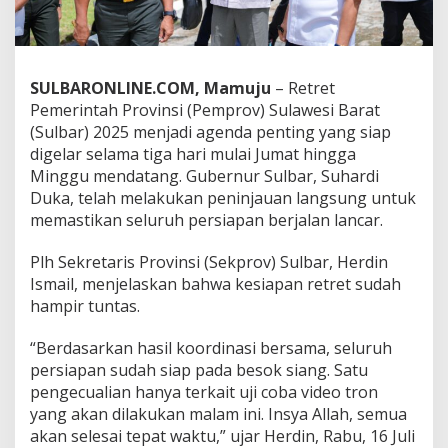
l
a
r
R
e
SULBARONLINE.COM, Mamuju
– Retret
t
Pemerintah Provinsi (Pemprov) Sulawesi Barat
r
(Sulbar) 2025 menjadi agenda penting yang siap
e
digelar selama tiga hari mulai Jumat hingga
t
,
Minggu mendatang. Gubernur Sulbar, Suhardi
G
Duka, telah melakukan peninjauan langsung untuk
u
memastikan seluruh persiapan berjalan lancar.
b
e
Plh Sekretaris Provinsi (Sekprov) Sulbar, Herdin
r
n
Ismail, menjelaskan bahwa kesiapan retret sudah
u
hampir tuntas.
r
S
“Berdasarkan hasil koordinasi bersama, seluruh
u
persiapan sudah siap pada besok siang. Satu
h
a
pengecualian hanya terkait uji coba video tron
r
yang akan dilakukan malam ini. Insya Allah, semua
d
akan selesai tepat waktu,” ujar Herdin, Rabu, 16 Juli
i