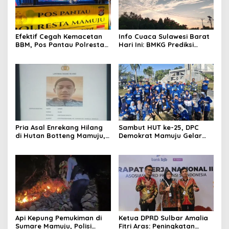
Efektif Cegah Kemacetan
Info Cuaca Sulawesi Barat
BBM, Pos Pantau Polresta
Hari Ini: BMKG Prediksi
Mamuju Amankan Jalur
Seluruh Wilayah Berawan
SPBU Kali Mamuju
Pria Asal Enrekang Hilang
Sambut HUT ke-25, DPC
di Hutan Botteng Mamuju,
Demokrat Mamuju Gelar
Sempat Kirim SMS
Baksos Gerakan Langit Biru
Kelaparan ke Istri
Indonesia Asri
Api Kepung Pemukiman di
Ketua DPRD Sulbar Amalia
Sumare Mamuju, Polisi
Fitri Aras: Peningkatan