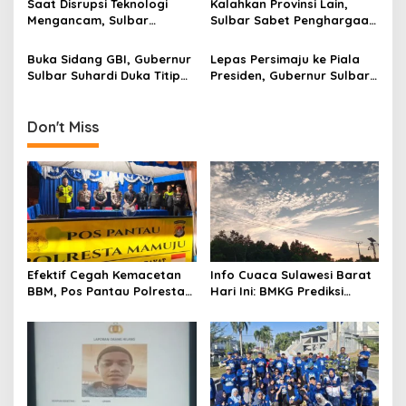
i
Saat Disrupsi Teknologi
Kalahkan Provinsi Lain,
Mengancam, Sulbar
Sulbar Sabet Penghargaan
o
Andalkan Pancasila
Kemendagri dalam
n
Sebagai Penyaring
Menekan Pengangguran
Buka Sidang GBI, Gubernur
Lepas Persimaju ke Piala
Sulbar Suhardi Duka Titip
Presiden, Gubernur Sulbar:
Pesan Harmoni Sosial
Mental Juara Harus
Terobos Keterbatasan
Don't Miss
Efektif Cegah Kemacetan
Info Cuaca Sulawesi Barat
BBM, Pos Pantau Polresta
Hari Ini: BMKG Prediksi
Mamuju Amankan Jalur
Seluruh Wilayah Berawan
SPBU Kali Mamuju