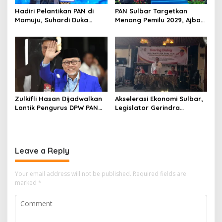
Hadiri Pelantikan PAN di
PAN Sulbar Targetkan
Mamuju, Suhardi Duka
Menang Pemilu 2029, Ajbar:
Kenang 2 Kali Diusung Jadi
Bagi Kami, Februari 2029
Bupati
Itu Besok
Zulkifli Hasan Dijadwalkan
Akselerasi Ekonomi Sulbar,
Lantik Pengurus DPW PAN
Legislator Gerindra
Sulbar, Usung Agenda
Gulirkan Urgensi
“Satu Tekad Bantu Rakyat”
Pembentukan Kota Otonom
Leave a Reply
Your email address will not be published.
Required fields are
marked
*