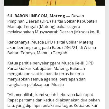
e
n
g
SULBARONLINE.COM, Mateng —
Dewan
g
a
Pimpinan Daerah (DPD) Partai Golkar Kabupaten
r
Mamuju Tengah (Mateng) bakal segera
a
melaksanakan Musyawarah Daerah (Musda) ke-III.
k
a
Rencananya, Musda DPD Partai Golkar Mateng
n
M
akan berlangsung pada Rabu (23/6/21) di Wisma
u
Bahari Topoyo, Mamuju Tengah.
s
d
Ketua panitia penyelenggara Musda Ke-III DPD
a
Partai Golkar Kabupaten Mateng, Rukman
2
3
mengatakan saat ini panitia terus bekerja
J
menyiapkan semua agenda, persiapan dan
u
rangkaian pelaksanaan Musda.
n
i
“Alhamdulillah, kami sudah beberapa kali rapat.
Rapat pertama dan kedua dilaksanakan dua pekan
lalu, yang dipimpin pelaksana tugas Ketua Golkar