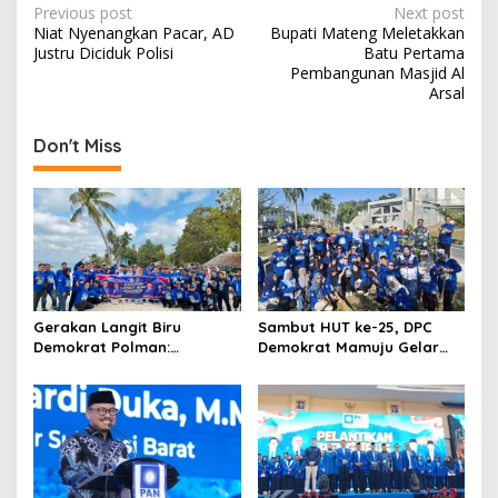
P
Previous post
Next post
Niat Nyenangkan Pacar, AD
Bupati Mateng Meletakkan
o
Justru Diciduk Polisi
Batu Pertama
s
Pembangunan Masjid Al
Arsal
t
n
Don't Miss
a
v
i
g
a
t
Gerakan Langit Biru
Sambut HUT ke-25, DPC
Demokrat Polman:
Demokrat Mamuju Gelar
i
Bersihkan Pantai, Cek
Baksos Gerakan Langit Biru
o
Kesehatan dan Donor
Indonesia Asri
Darah
n