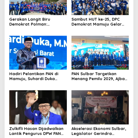
Gerakan Langit Biru
Sambut HUT ke-25, DPC
Demokrat Polman:
Demokrat Mamuju Gelar
Bersihkan Pantai, Cek
Baksos Gerakan Langit Biru
Kesehatan dan Donor
Indonesia Asri
Darah
Hadiri Pelantikan PAN di
PAN Sulbar Targetkan
Mamuju, Suhardi Duka
Menang Pemilu 2029, Ajbar:
Kenang 2 Kali Diusung Jadi
Bagi Kami, Februari 2029
Bupati
Itu Besok
Zulkifli Hasan Dijadwalkan
Akselerasi Ekonomi Sulbar,
Lantik Pengurus DPW PAN
Legislator Gerindra