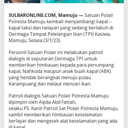
,
W
a
SULBARONLINE.COM, Mamuju —
Satuan Polair
r
Polresta Mamuju kembali menyambangi kapal –
g
kapal taksi dan nelayan yang sedang berlabuh di
a
Dermaga Tempat Pelelangan Ikan (TPI) Kasiwa,
D
i
Mamuju, Selasa (3/1/23).
i
m
Personil Satuan Polair ini melakukan patroli
b
dialogis di seputaran Dermaga TPI untuk
a
memberikan himbauan kepada para penumpang
u
W
kapal, Nahkoda maupun anak buah kapal (ABK)
a
yang hendak berangkat menuju pulau
s
Karampuang dan melaut mencari ikan.
p
a
Patroli dialogis Satuan Polair Polresta Mamuju
d
a
dipimpin oleh Aipda Abd Fattah,
C
selaku PS. Kanit Patroli Sat Polair Polresta Mamuju,
u
sambil memberikan himbauan keselamatan
a
berlayar dan mengecek alat keselamatan yang ada
c
di kapal.
a