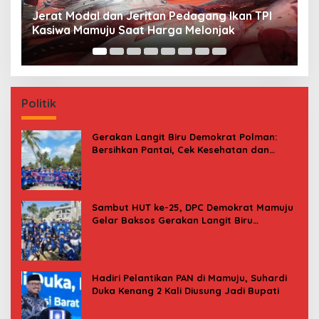
Premi Asuransi Diduga Tak Disetorkan, Ahli
S
Waris Ancam Gugat PT Mitra Sinar Sepadan
Gr
Finance ke PN Mamuju
Politik
Gerakan Langit Biru Demokrat Polman:
Bersihkan Pantai, Cek Kesehatan dan
Donor Darah
Sambut HUT ke-25, DPC Demokrat Mamuju
Gelar Baksos Gerakan Langit Biru
Indonesia Asri
Hadiri Pelantikan PAN di Mamuju, Suhardi
Duka Kenang 2 Kali Diusung Jadi Bupati