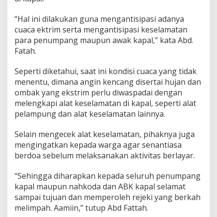
E
k
“Hal ini dilakukan guna mengantisipasi adanya
s
cuaca ektrim serta mengantisipasi keselamatan
t
para penumpang maupun awak kapal,” kata Abd.
r
Fatah.
i
m
Seperti diketahui, saat ini kondisi cuaca yang tidak
menentu, dimana angin kencang disertai hujan dan
ombak yang ekstrim perlu diwaspadai dengan
melengkapi alat keselamatan di kapal, seperti alat
pelampung dan alat keselamatan lainnya.
Selain mengecek alat keselamatan, pihaknya juga
mengingatkan kepada warga agar senantiasa
berdoa sebelum melaksanakan aktivitas berlayar.
“Sehingga diharapkan kepada seluruh penumpang
kapal maupun nahkoda dan ABK kapal selamat
sampai tujuan dan memperoleh rejeki yang berkah
melimpah. Aamiin,” tutup Abd Fattah.