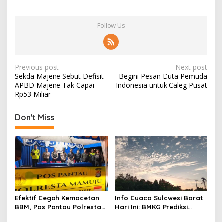
Follow Us
P
Previous post
Next post
Sekda Majene Sebut Defisit
Begini Pesan Duta Pemuda
o
APBD Majene Tak Capai
Indonesia untuk Caleg Pusat
s
Rp53 Miliar
t
Don't Miss
n
a
v
i
g
a
Efektif Cegah Kemacetan
Info Cuaca Sulawesi Barat
t
BBM, Pos Pantau Polresta
Hari Ini: BMKG Prediksi
Mamuju Amankan Jalur
Seluruh Wilayah Berawan