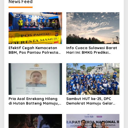
News Feed
Efektif Cegah Kemacetan
Info Cuaca Sulawesi Barat
BBM, Pos Pantau Polresta
Hari Ini: BMKG Prediksi
Mamuju Amankan Jalur
Seluruh Wilayah Berawan
SPBU Kali Mamuju
Pria Asal Enrekang Hilang
Sambut HUT ke-25, DPC
di Hutan Botteng Mamuju,
Demokrat Mamuju Gelar
Sempat Kirim SMS
Baksos Gerakan Langit Biru
Kelaparan ke Istri
Indonesia Asri