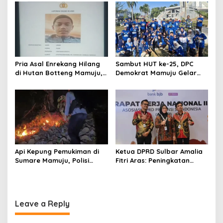
i
SPBU Kali Mamuju
o
n
Pria Asal Enrekang Hilang
Sambut HUT ke-25, DPC
di Hutan Botteng Mamuju,
Demokrat Mamuju Gelar
Sempat Kirim SMS
Baksos Gerakan Langit Biru
Kelaparan ke Istri
Indonesia Asri
Api Kepung Pemukiman di
Ketua DPRD Sulbar Amalia
Sumare Mamuju, Polisi
Fitri Aras: Peningkatan
Kerahkan Water Cannon
Status Mamuju Adalah
Jinakkan Karhutla
Lompatan Mutlak
Leave a Reply