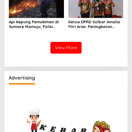
Api Kepung Pemukiman di
Ketua DPRD Sulbar Amalia
Sumare Mamuju, Polisi
Fitri Aras: Peningkatan
Kerahkan Water Cannon
Status Mamuju Adalah
Jinakkan Karhutla
Lompatan Mutlak
View More
Advertising