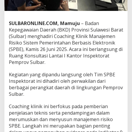
g
i
t
a
SULBARONLINE.COM, Mamuju
– Badan
l
Kepegawaian Daerah (BKD) Provinsi Sulawesi Barat
,
B
(Sulbar) menghadiri Coaching Klinik Manajemen
K
Risiko Sistem Pemerintahan Berbasis Elektronik
D
(SPBE), Kamis 26 Juni 2025. Acara ini berlangsung di
S
Ruang Konsultasi Lantai I Kantor Inspektorat
u
Pemprov Sulbar.
l
b
a
Kegiatan yang dipandu langsung oleh Tim SPBE
r
Inspektorat ini dihadiri oleh perwakilan dari
P
berbagai perangkat daerah di lingkungan Pemprov
e
Sulbar.
r
k
u
Coaching klinik ini berfokus pada pemberian
a
penjelasan teknis serta pendampingan dalam
t
merumuskan dan menyusun manajemen risiko
M
SPBE. Langkah ini merupakan bagian penting
a
n