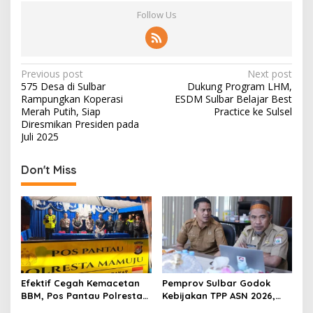
Follow Us
P
Previous post
Next post
575 Desa di Sulbar
Dukung Program LHM,
o
Rampungkan Koperasi
ESDM Sulbar Belajar Best
s
Merah Putih, Siap
Practice ke Sulsel
Diresmikan Presiden pada
t
Juli 2025
n
Don't Miss
a
v
i
g
a
t
Efektif Cegah Kemacetan
Pemprov Sulbar Godok
i
BBM, Pos Pantau Polresta
Kebijakan TPP ASN 2026,
o
Mamuju Amankan Jalur
Sekda Tekankan Aspek