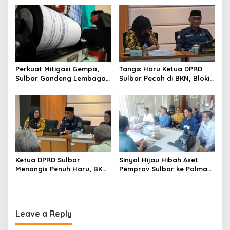
SPBU Kali Mamuju
Kemampuan Fiskal
n
Perkuat Mitigasi Gempa,
Tangis Haru Ketua DPRD
Sulbar Gandeng Lembaga
Sulbar Pecah di BKN, Blokir
Jepang Pasang
Layanan ASN 6 Kabupaten
Seismometer Canggih di
Resmi Dicabut
Kantor Gubernur
Ketua DPRD Sulbar
Sinyal Hijau Hibah Aset
Menangis Penuh Haru, BKN
Pemprov Sulbar ke Polman,
Akhirnya Buka Blokir
Nasib Eks Kantor PU dan
Layanan ASN di 6
Lahan Depan Polres Mulai
Kabupaten di Sulbar
Terang
Leave a Reply