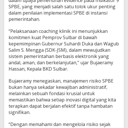
dalam upaya pemenuhan evidence pada Indikator 9
a
SPBE, yang menjadi salah satu tolok ukur penting
j
dalam penilaian implementasi SPBE di instansi
e
pemerintahan.
m
e
n
“Pelaksanaan coaching klinik ini menunjukkan
R
komitmen kuat Pemprov Sulbar di bawah
i
kepemimpinan Gubernur Suhardi Duka dan Wagub
s
Salim S. Mengga (SDK-JSM), dalam mewujudkan
i
k
sistem pemerintahan berbasis elektronik yang
o
andal, aman, dan berkelanjutan,” ujar Bujaeramy
S
Hassan, Kepala BKD Sulbar.
P
B
Bujaeramy menegaskan, manajemen risiko SPBE
E
bukan hanya sekadar kewajiban administratif,
melainkan sebuah fondasi krusial untuk
memastikan bahwa setiap inovasi digital yang kita
terapkan dapat berjalan efektif tanpa hambatan
signifikan.
“Dengan memahami dan mengelola risiko sejak