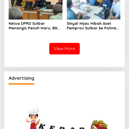
Ketua DPRD Sulbar
Sinyal Hijau Hibah Aset
Menangis Penuh Haru, BKN
Pemprov Sulbar ke Polman,
Akhirnya Buka Blokir
Nasib Eks Kantor PU dan
Layanan ASN di 6
Lahan Depan Polres Mulai
Kabupaten di Sulbar
Terang
View More
Advertising