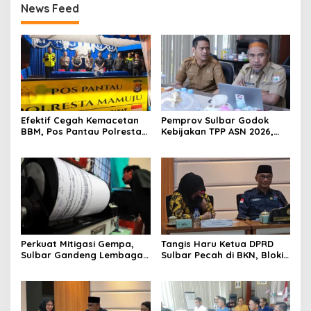
News Feed
Efektif Cegah Kemacetan
Pemprov Sulbar Godok
BBM, Pos Pantau Polresta
Kebijakan TPP ASN 2026,
Mamuju Amankan Jalur
Sekda Tekankan Aspek
SPBU Kali Mamuju
Kemampuan Fiskal
Perkuat Mitigasi Gempa,
Tangis Haru Ketua DPRD
Sulbar Gandeng Lembaga
Sulbar Pecah di BKN, Blokir
Jepang Pasang
Layanan ASN 6 Kabupaten
Seismometer Canggih di
Resmi Dicabut
Kantor Gubernur