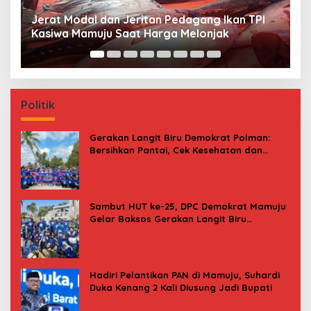
Premi Asuransi Diduga Tak Disetorkan, Ahli
S
Waris Ancam Gugat PT Mitra Sinar Sepadan
Gr
Finance ke PN Mamuju
Politik
Gerakan Langit Biru Demokrat Polman:
Bersihkan Pantai, Cek Kesehatan dan
Donor Darah
Sambut HUT ke-25, DPC Demokrat Mamuju
Gelar Baksos Gerakan Langit Biru
Indonesia Asri
Hadiri Pelantikan PAN di Mamuju, Suhardi
Duka Kenang 2 Kali Diusung Jadi Bupati