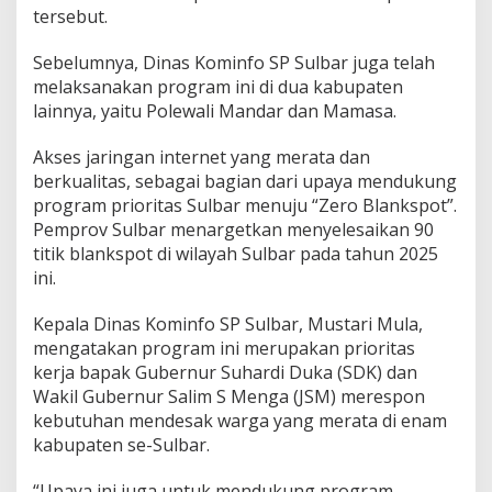
tersebut.
l
b
a
Sebelumnya, Dinas Kominfo SP Sulbar juga telah
r
melaksanakan program ini di dua kabupaten
P
lainnya, yaitu Polewali Mandar dan Mamasa.
e
r
l
Akses jaringan internet yang merata dan
u
berkualitas, sebagai bagian dari upaya mendukung
a
program prioritas Sulbar menuju “Zero Blankspot”.
s
Pemprov Sulbar menargetkan menyelesaikan 90
A
titik blankspot di wilayah Sulbar pada tahun 2025
k
s
ini.
e
s
Kepala Dinas Kominfo SP Sulbar, Mustari Mula,
I
mengatakan program ini merupakan prioritas
n
kerja bapak Gubernur Suhardi Duka (SDK) dan
t
e
Wakil Gubernur Salim S Menga (JSM) merespon
r
kebutuhan mendesak warga yang merata di enam
n
kabupaten se-Sulbar.
e
t
“Upaya ini juga untuk mendukung program
d