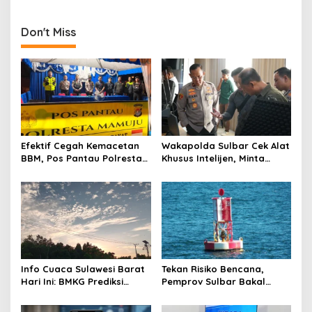
Pesan Harmoni Sosial
Sulbar Terbitkan Aturan
Pengawasan Harga TBS
Don't Miss
Efektif Cegah Kemacetan
Wakapolda Sulbar Cek Alat
BBM, Pos Pantau Polresta
Khusus Intelijen, Minta
Mamuju Amankan Jalur
Personel Genjot
SPBU Kali Mamuju
Transformasi Digital
Info Cuaca Sulawesi Barat
Tekan Risiko Bencana,
Hari Ini: BMKG Prediksi
Pemprov Sulbar Bakal
Seluruh Wilayah Berawan
Adopsi Alat Deteksi Gempa
dari Jepang