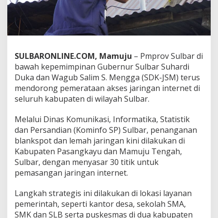
a
n
P
e
n
d
SULBARONLINE.COM, Mamuju
– Pmprov Sulbar di
i
bawah kepemimpinan Gubernur Sulbar Suhardi
d
i
Duka dan Wagub Salim S. Mengga (SDK-JSM) terus
k
mendorong pemerataan akses jaringan internet di
a
seluruh kabupaten di wilayah Sulbar.
n
,
Melalui Dinas Komunikasi, Informatika, Statistik
D
i
dan Persandian (Kominfo SP) Sulbar, penanganan
s
blankspot dan lemah jaringan kini dilakukan di
k
Kabupaten Pasangkayu dan Mamuju Tengah,
o
Sulbar, dengan menyasar 30 titik untuk
m
pemasangan jaringan internet.
i
n
f
Langkah strategis ini dilakukan di lokasi layanan
o
pemerintah, seperti kantor desa, sekolah SMA,
S
SMK dan SLB serta puskesmas di dua kabupaten
u