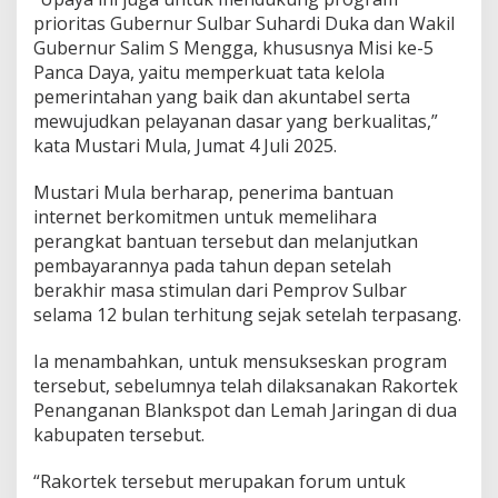
i
prioritas Gubernur Sulbar Suhardi Duka dan Wakil
3
Gubernur Salim S Mengga, khususnya Misi ke-5
0
Panca Daya, yaitu memperkuat tata kelola
T
pemerintahan yang baik dan akuntabel serta
i
t
mewujudkan pelayanan dasar yang berkualitas,”
i
kata Mustari Mula, Jumat 4 Juli 2025.
k
B
Mustari Mula berharap, penerima bantuan
l
internet berkomitmen untuk memelihara
a
n
perangkat bantuan tersebut dan melanjutkan
k
pembayarannya pada tahun depan setelah
s
berakhir masa stimulan dari Pemprov Sulbar
p
selama 12 bulan terhitung sejak setelah terpasang.
o
t
d
Ia menambahkan, untuk mensukseskan program
i
tersebut, sebelumnya telah dilaksanakan Rakortek
P
Penanganan Blankspot dan Lemah Jaringan di dua
a
kabupaten tersebut.
s
a
n
“Rakortek tersebut merupakan forum untuk