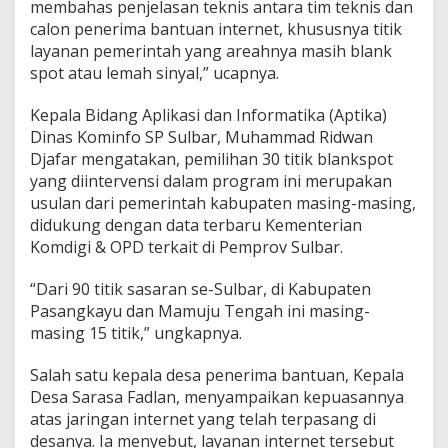
g
membahas penjelasan teknis antara tim teknis dan
k
calon penerima bantuan internet, khususnya titik
a
layanan pemerintah yang areahnya masih blank
y
spot atau lemah sinyal,” ucapnya.
u
d
a
Kepala Bidang Aplikasi dan Informatika (Aptika)
n
Dinas Kominfo SP Sulbar, Muhammad Ridwan
M
Djafar mengatakan, pemilihan 30 titik blankspot
a
yang diintervensi dalam program ini merupakan
m
u
usulan dari pemerintah kabupaten masing-masing,
j
didukung dengan data terbaru Kementerian
u
Komdigi & OPD terkait di Pemprov Sulbar.
T
e
“Dari 90 titik sasaran se-Sulbar, di Kabupaten
n
g
Pasangkayu dan Mamuju Tengah ini masing-
a
masing 15 titik,” ungkapnya.
h
Salah satu kepala desa penerima bantuan, Kepala
Desa Sarasa Fadlan, menyampaikan kepuasannya
atas jaringan internet yang telah terpasang di
desanya. Ia menyebut, layanan internet tersebut