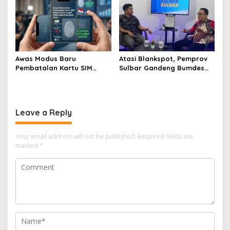
Awas Modus Baru
Atasi Blankspot, Pemprov
Pembatalan Kartu SIM
Sulbar Gandeng Bumdes
Sejuta Umat, Pemprov
Pasang Wifi Gratis di Desa
Sulbar Ingatkan Bahaya
Terpencil
Registrasi Wajah Penjual
Leave a Reply
Your email address will not be published.
Required fields are
marked
*