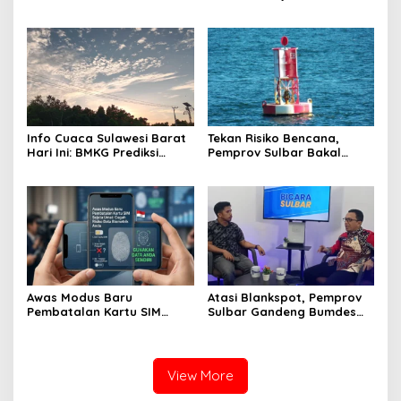
Mamuju Amankan Jalur
Personel Genjot
SPBU Kali Mamuju
Transformasi Digital
Info Cuaca Sulawesi Barat
Tekan Risiko Bencana,
Hari Ini: BMKG Prediksi
Pemprov Sulbar Bakal
Seluruh Wilayah Berawan
Adopsi Alat Deteksi Gempa
dari Jepang
Awas Modus Baru
Atasi Blankspot, Pemprov
Pembatalan Kartu SIM
Sulbar Gandeng Bumdes
Sejuta Umat, Pemprov
Pasang Wifi Gratis di Desa
Sulbar Ingatkan Bahaya
Terpencil
Registrasi Wajah Penjual
View More