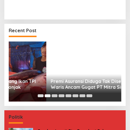
Recent Post
Premi Asuransi Diduga Tak Disetorkan, Ahli
S
Waris Ancam Gugat PT Mitra Sinar Sepadan
Gr
Finance ke PN Mamuju
Politik