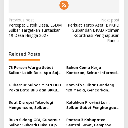
P
Previous post
Next post
Percepat Listrik Desa, ESDM
Perkuat Tertib Aset, BPKPD
o
Sulbar Targetkan Tuntaskan
Sulbar dan BKAD Polman
s
19 Desa Hingga 2027
Koordinasi Penghapusan
Randis
t
n
Related Posts
a
v
78 Persen Warga Sebut
Bukan Cuma Kerja
Sulbar Lebih Baik, Apa Saja
Kantoran, Sektor Informal
i
yang Berubah di Era
Jadi Penyelamat Pasar
g
Suhardi Duka?
Kerja Sulawesi Barat
Gubernur Sulbar Minta OPD
Kominfo Sulbar Gandeng
Pakai Data BPS dan BKKBN
120 Media, Gencarkan
a
untuk Percepatan
Edukasi Stunting Berbasis
t
Penurunan Stunting
Data
Saat Disrupsi Teknologi
Kalahkan Provinsi Lain,
i
Mengancam, Sulbar
Sulbar Sabet Penghargaan
Andalkan Pancasila
Kemendagri dalam
o
Sebagai Penyaring
Menekan Pengangguran
Buka Sidang GBI, Gubernur
Pantau 3 Kabupaten
n
Sulbar Suhardi Duka Titip
Sentral Sawit, Pemprov